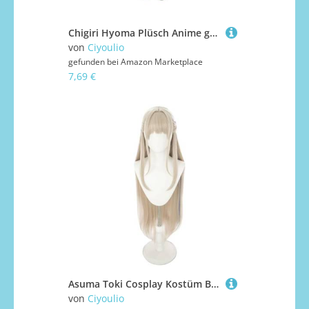
Chigiri Hyoma Plüsch Anime gefüllte stehende Manga Charakter niedliche PP Baumwolle Stoff Anhänger Schlüsselanhänger Auto Tasche Dekoration 10CM
von
Ciyoulio
gefunden bei
Amazon Marketplace
7,69 €
Asuma Toki Cosplay Kostüm Blau Badeanzug Set Anime Rollenspiel Outfit Dress Up Anzug für Frauen Halloween Karneval Party Kostüm
von
Ciyoulio