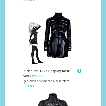
Kirishima Tōka Cosplay Kostüm mit Perücke Schwarzes Leder Kampfuniform/Blau Normaler Anzug Anime Rollenspiel Outfit Komplettes Set Dress Up Halloween Karneval Party Kostüm
von
Ciyoulio
gefunden bei
Amazon Marketplace
25,60 €