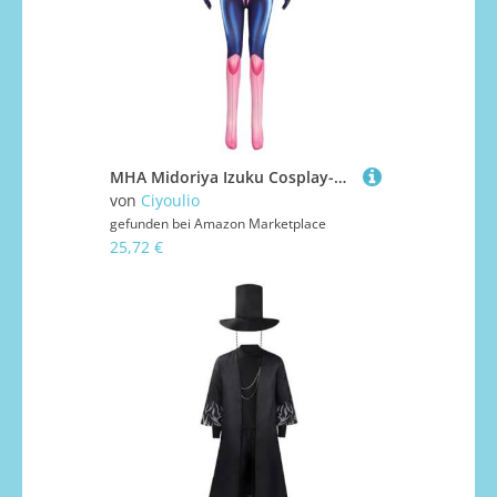
MHA Midoriya Izuku Cosplay-Kostüm, All-MIGHT Cosplay Bodysuit Uraraka Ochako Anime Jumpsuit Asui Tsuyu Rollenspiel Outfits Halloween Party Karneval
von
Ciyoulio
gefunden bei
Amazon Marketplace
25,72 €