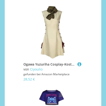
Ogawa Yuzuriha Cosplay-Kostüm, Uniform, ärmelloses Kleid, Anime-Rollenspiel-Outfits, Damen, Anzug, Anime, Karneval, Party, Halloween-Kostüm
von
Ciyoulio
gefunden bei
Amazon Marketplace
28,52 €