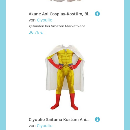
Akane Aoi Cosplay-Kostüm, Blasen-Ärmel, Kleid, Nanamin, Cosplay, Uniform, Anime, Rollenspiel, Damen-Outfits, Anzug, Halloween, Party, Performance-Kostüm
von
Ciyoulio
gefunden bei
Amazon Marketplace
36,76 €
Ciyoulio Saitama Kostüm Anime Cosplay Bodysuit Herren Saitama Overall mit Umhang Kopfbedeckung Set Enge Kampfanzug Uniform Verkleidung für Halloween Comic Con-Performance
von
Ciyoulio