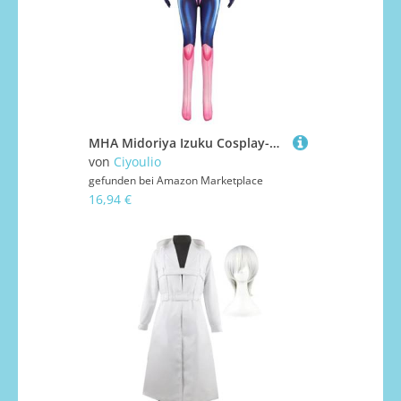
MHA Midoriya Izuku Cosplay-Kostüm, All-MIGHT Cosplay Bodysuit Uraraka Ochako Anime Jumpsuit Asui Tsuyu Rollenspiel Outfits Halloween Party Karneval
von
Ciyoulio
gefunden bei
Amazon Marketplace
16,94 €