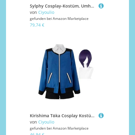
Sylphy Cosplay-Kostüm, Umhang, Mantel, Uniform, komplettes Set mit Perücke, Sylphy-Anime-Kostüm, Rollenspiel-Outfits, Halloween, Comic-Con-Performance, Verkleidungsanzug
von
Ciyoulio
gefunden bei
Amazon Marketplace
79,74 €
Kirishima Tōka Cosplay Kostüm mit Perücke Schwarzes Leder Kampfuniform/Blau Normaler Anzug Anime Rollenspiel Outfit Komplettes Set Dress Up Halloween Karneval Party Kostüm
von
Ciyoulio
gefunden bei
Amazon Marketplace
46,94 €