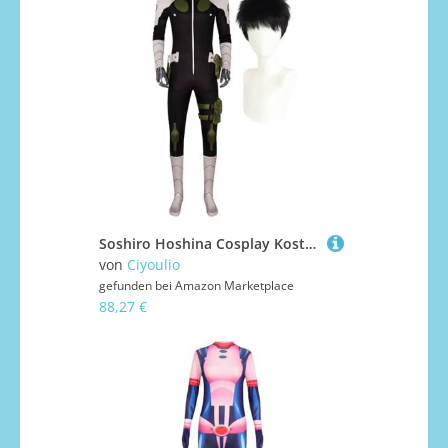
Soshiro Hoshina Cosplay Kostüm Mina Ashiro Cosplay Jumpsuit Kampfanzug KAFKA HIBINO Anime Rollenspiel Outfit Bodysuit Full Set mit Perücke Uniform für Halloween Karneval Party
von
Ciyoulio
gefunden bei
Amazon Marketplace
88,27 €