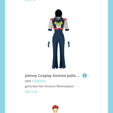
Johnny Cosplay Kostüm Jodio Rollenspiel Outfits Anime Cospaly Uniform Komplettes Set Outfits Anime Karneval Halloween Party Kostüm für Erwachsene
von
Ciyoulio
gefunden bei
Amazon Marketplace
54,13 €