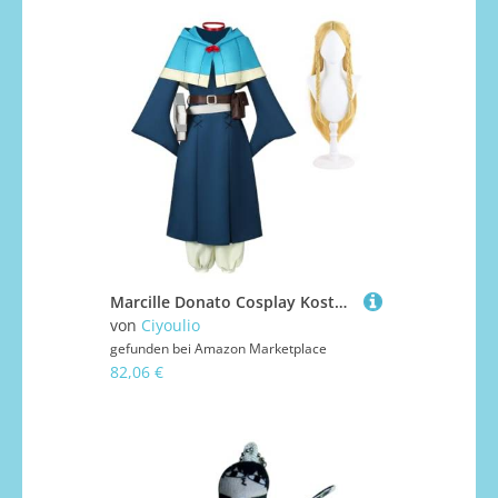
Marcille Donato Cosplay Kostüm Umhang Kleid Komplettes Set Damen Outfits Anime Cosplay Dress Up Anzug Rollenspiel Uniform Party Karneval Bühnenaufführung Halloween Kostüm
von
Ciyoulio
gefunden bei
Amazon Marketplace
82,06 €