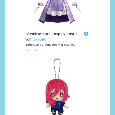
AkemiHomura Cosplay Kostüm Lila Lila Chinesischer Stil Cheongsam Rock Set Cosplay Uniform Komplettes Set Anime Rollenspiel Halloween Karneval Party Anzug
von
Ciyoulio
gefunden bei
Amazon Marketplace
47,30 €