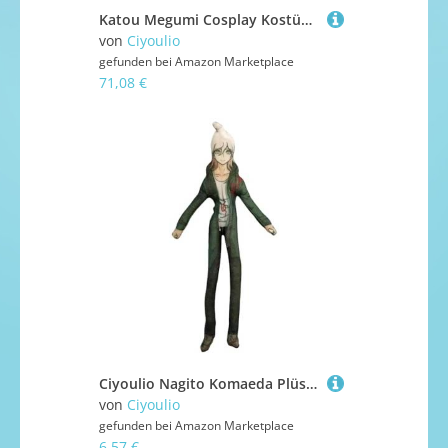
Katou Megumi Cosplay Kostüm Weißer Rock Roter Mantel Anime Rollenspiel Outfits Komplettes Set Damen Outfits Uniform Anime Karneval Party Halloween Kostüm
von
Ciyoulio
gefunden bei
Amazon Marketplace
71,08 €
Ciyoulio Nagito Komaeda Plüschfigur Twistable Plushies Nanami Chiaki/Kokichi Oma Anime Stofffigur Lustige Cartoon-Figur Kissen Kissen Sofa Bett Dekoration Geschenk 28 cm
von
Ciyoulio
gefunden bei
Amazon Marketplace
6,57 €