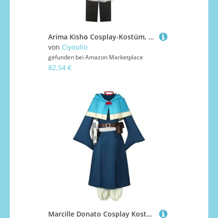
Arima Kishō Cosplay-Kostüm, weißer Mantel, Anime-Kostüme mit Perücken, Halloween-Cosplay-Outfit, Uniform, komplettes Set, Halloween-Party, Karneval, Bühnenaufführung
von
Ciyoulio
gefunden bei
Amazon Marketplace
82,54 €
Marcille Donato Cosplay Kostüm Umhang Kleid Komplettes Set Damen Outfits Anime Cosplay Dress Up Anzug Rollenspiel Uniform Party Karneval Bühnenaufführung Halloween Kostüm