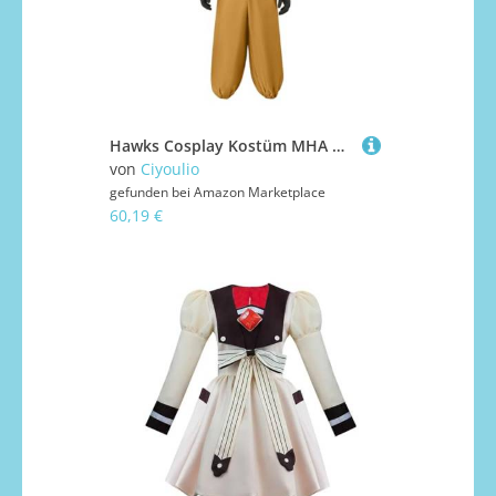
Hawks Cosplay Kostüm MHA Cosplay Uniform Kampfanzug Jacke Hose Komplettes Set Anime Rollenspiel Outfits Party Halloween Dress Up Kostüm
von
Ciyoulio
gefunden bei
Amazon Marketplace
60,19 €