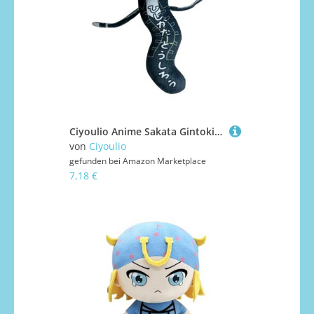
Ciyoulio Anime Sakata Gintoki Plüschfigur, Kagura, weiche Stofffigur, Katsura Kotarou, lustige Cartoon-Figur, Anime-Plüsch-Anhänger, Charm, Rucksack, Ornamente, Geschenke, 10 cm
von
Ciyoulio
gefunden bei
Amazon Marketplace
7,18 €