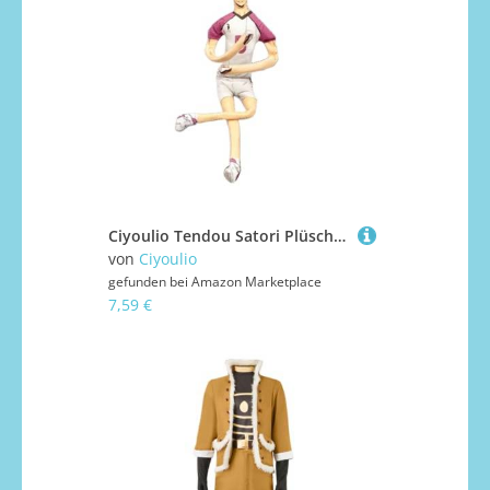
Ciyoulio Tendou Satori Plüschfigur, lustige Anime-Stofffigur, verdrehbare Gliedmaßen, PP-Baumwolle, Wurfkissen, Sofa, Bett, Dekoration, Geschenk, 28 cm
von
Ciyoulio
gefunden bei
Amazon Marketplace
7,59 €