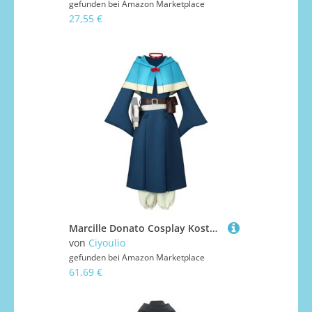
gefunden bei
Amazon Marketplace
27,55 €
Marcille Donato Cosplay Kostüm Umhang Kleid Komplettes Set Damen Outfits Anime Cosplay Dress Up Anzug Rollenspiel Uniform Party Karneval Bühnenaufführung Halloween Kostüm
von
Ciyoulio
gefunden bei
Amazon Marketplace
61,69 €