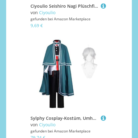
Ciyoulio Seishiro Nagi Plüschfigur Reo Mikage/Bachira Meguru, Stofffigur, Baumwollfigur, weicher Plüsch-Anhänger, Charm-Tasche, Schlüsseldekoration, Geschenk für Anime- und Plüsch-Liebhaber, 10 cm
von
Ciyoulio
gefunden bei
Amazon Marketplace
9,69 €
Sylphy Cosplay-Kostüm, Umhang, Mantel, Uniform, komplettes Set mit Perücke, Sylphy-Anime-Kostüm, Rollenspiel-Outfits, Halloween, Comic-Con-Performance, Verkleidungsanzug
von
Ciyoulio
gefunden bei
Amazon Marketplace
79,74 €