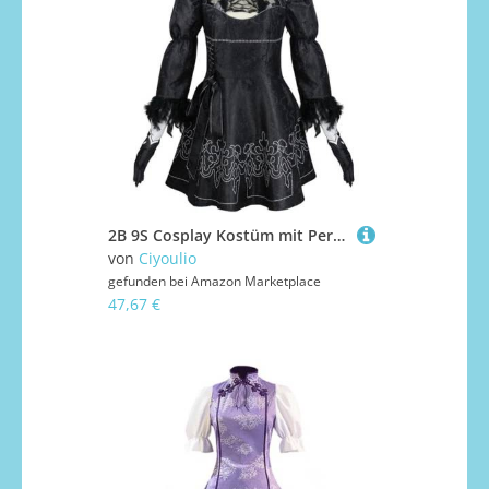
2B 9S Cosplay Kostüm mit Perücke 2Byorha Spielcharakter Cosplay Schwarze Uniform 9Sautomata Anime Rollenspiel Outfit Halloween Weihnachten Karneval Party Dress Up Outfit
von
Ciyoulio
gefunden bei
Amazon Marketplace
47,67 €