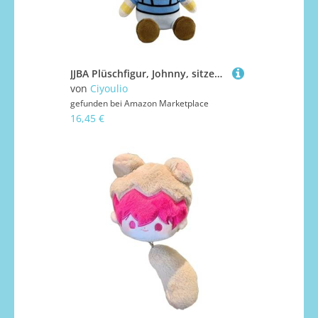
JJBA Plüschfigur, Johnny, sitzende Figur, weich, gefüllt, niedliches Plüschkissen, Baumwollkissen, Dekoration, Sammlerstück, Geschenke
von
Ciyoulio
gefunden bei
Amazon Marketplace
16,45 €