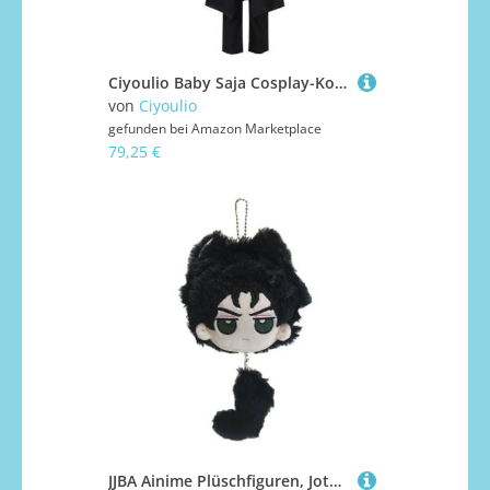
Ciyoulio Baby Saja Cosplay-Kostüm Mystery Jinu Abby Anime Cosplay-Uniform Komplettset Rollenspiel-Outfits Kostüme Halloween-Karneval-Party-Kostüm
von
Ciyoulio
gefunden bei
Amazon Marketplace
79,25 €
JJBA Ainime Plüschfiguren, Jotaro Josef, Anime, Giorno Giovanna, weiche gefüllte Figur, niedlicher Plüschanhänger, Überwurfkissen, Tasche, Charm, Heimdekoration, Geschenk, 10 cm