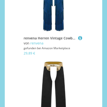
renvena Herren Vintage Cowboy Kostüm Hose Lang Chaps Überhosen mit Quasten Fransen Western Reiter Kostüm Mottoparty Karneval Blau XXL
von
renvena
gefunden bei
Amazon Marketplace
29,89 €