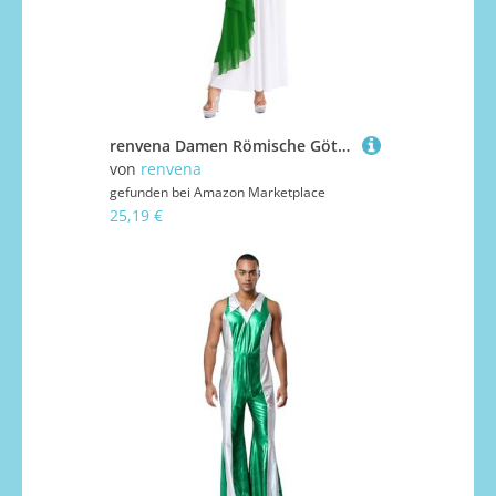
renvena Damen Römische Göttin Königin Kostüm Kleid Lange Ärmellos Toga Maxikleid Rollenspiel Karneval Fasching Kostüm Weiß&Grün 3XL
von
renvena
gefunden bei
Amazon Marketplace
25,19 €