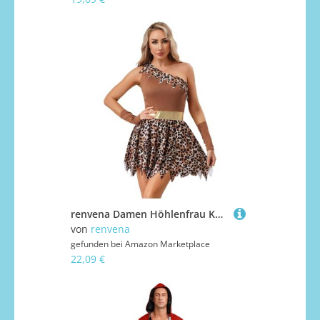
renvena Damen Höhlenfrau Kostüm Neandertaler Cosplay Outfit Leopardmuster One Shoulder Minikleid Halloween Mottoparty Karneval Kostüm Dunkelbraun XXL
von
renvena
gefunden bei
Amazon Marketplace
22,09 €