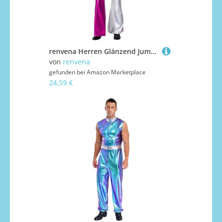
renvena Herren Glänzend Jumpsuit Einteiler Body Ärmellos Farbblock Overall Schlager Hippe Disco Kostüm Halloween Fasching Karneval Hot Pink 3XL
von
renvena
gefunden bei
Amazon Marketplace
24,59 €