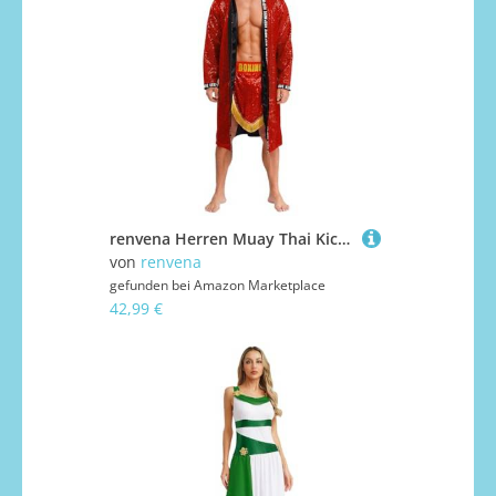
renvena Herren Muay Thai Kickboxer Kostüm Pailletten Mantel Robe mit Kapuzen Boxen Shorts Mottparty Fasching Karneval Kostüm Rot M
von
renvena
gefunden bei
Amazon Marketplace
42,99 €