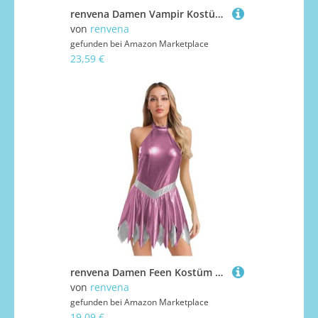
renvena Damen Vampir Kostüm Neckholder High Low Kleid Samt Partykleid mit Armstulpen Halloween Gothic Punk Hexe Kostüm Karneval Schwarz XXL
von
renvena
gefunden bei
Amazon Marketplace
23,59 €
renvena Damen Feen Kostüm Waldfee Cosplay Outfit Metallic Minikleid Ärmellos A-Linie Kleid Rückenfrei Fasching Karneval Rollenspiel Kostüm Rosa XL
von
renvena
gefunden bei
Amazon Marketplace
19,09 €