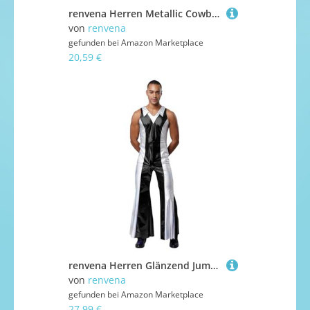
renvena Herren Metallic Cowboyhose Lang Hose Chaps Überzughose mit Quasten Saum Vintage Western Kostüm Fasching Karneval Outfit Braun M
von
renvena
gefunden bei
Amazon Marketplace
20,59 €
renvena Herren Glänzend Jumpsuit Einteiler Anzug Overall Ärmellos Schlager mit Kontrastfarbe Hippie Disco Outfit Halloween Rave Party Kostüm Schwarz M
von
renvena
gefunden bei
Amazon Marketplace
27,99 €