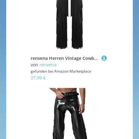
renvena Herren Vintage Cowboy Kostüm Hose Lang Chaps Überhosen mit Quasten Fransen Western Reiter Kostüm Mottoparty Karneval Schwarz S
von
renvena
gefunden bei
Amazon Marketplace
27,99 €