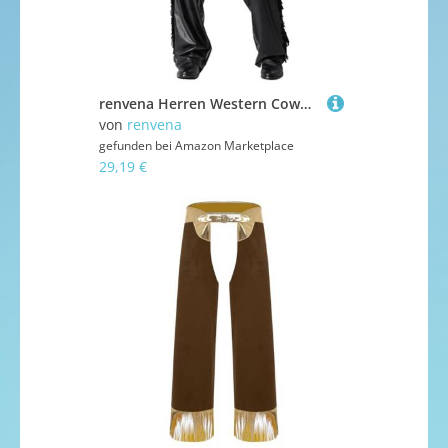
renvena Herren Western Cowboy Hose Chaps Kunstleder Überhosen Seitlich mit Fransen Vintage Mottoparty Fasching Kostüm Schwarz 3XL
von
renvena
gefunden bei
Amazon Marketplace
29,19 €