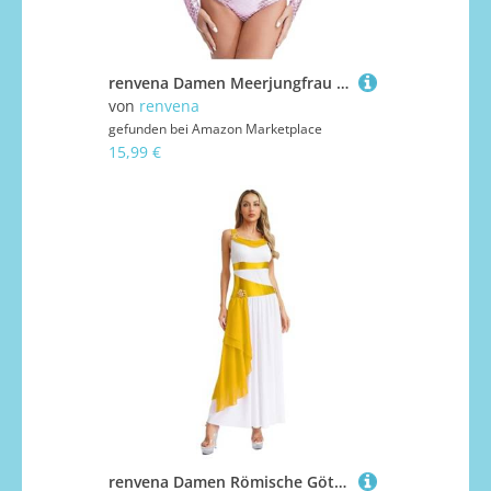
renvena Damen Meerjungfrau Kostüm Glänzend Metallic Bodysuit Ärmellos Body mit Armstulpen Shiny Fasching Karneval Rollenspiel Kostüm Rosa S
von
renvena
gefunden bei
Amazon Marketplace
15,99 €
renvena Damen Römische Göttin Königin Kostüm Kleid Lange Ärmellos Toga Maxikleid Rollenspiel Karneval Fasching Kostüm Weiß&Gelb S