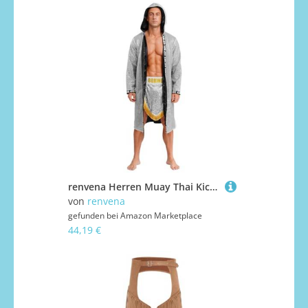
renvena Herren Muay Thai Kickboxer Kostüm Pailletten Mantel Robe mit Kapuzen Boxen Shorts Mottparty Fasching Karneval Kostüm Silber L
von
renvena
gefunden bei
Amazon Marketplace
44,19 €