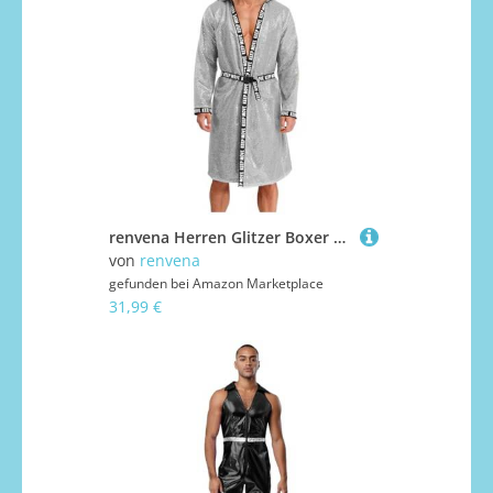
renvena Herren Glitzer Boxer Mantel Kimono Boxing Robe mit Kapuze Pailletten Jacke Bademantel Muay Thai Kickboxer Training Outfit Silber XXL
von
renvena
gefunden bei
Amazon Marketplace
31,99 €