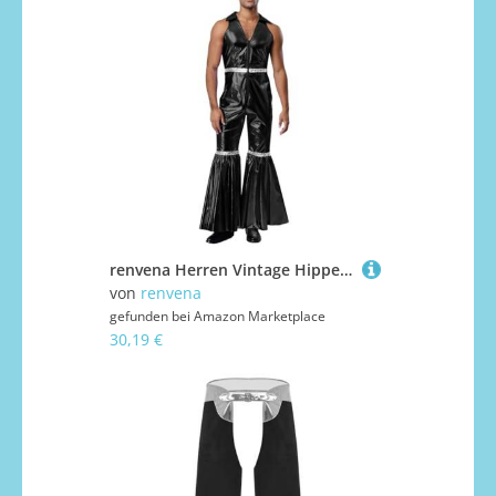
renvena Herren Vintage Hippe Kostüm Metallic Jumpsuit Einteiler Overall Ärmellos Boot Cut Disco Outfit Fasching Karneval Mottoparty Schwarz M
von
renvena
gefunden bei
Amazon Marketplace
30,19 €