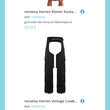
renvena Herren Römer Kostüm Griechischer Gott Toga Kostüm Verkleidung Rollenspiel Robe mit Manschetten Halloween Fasching Kleidung Schwarz 3XL
von
renvena
gefunden bei
Amazon Marketplace
20,59 €
renvena Herren Vintage Cowboy Kostüm Hose Lang Chaps Überhosen mit Quasten Fransen Western Reiter Kostüm Mottoparty Karneval Schwarz L
von
renvena