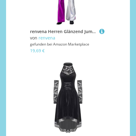
renvena Herren Glänzend Jumpsuit Einteiler Body Ärmellos Farbblock Overall Schlager Hippe Disco Kostüm Halloween Fasching Karneval Violett M
von
renvena
gefunden bei
Amazon Marketplace
19,69 €