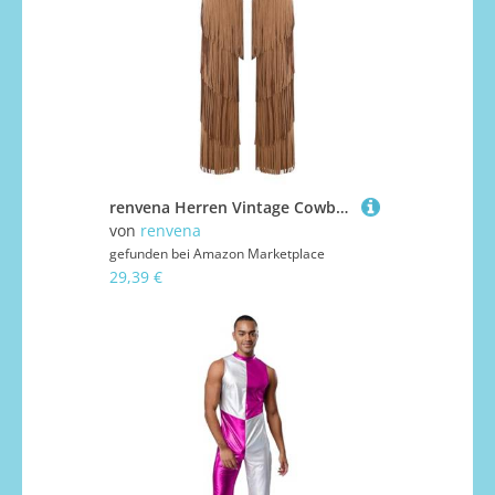
renvena Herren Vintage Cowboy Kostüm Hose Lang Chaps Überhosen mit Quasten Fransen Western Reiter Kostüm Mottoparty Karneval Braun XL
von
renvena
gefunden bei
Amazon Marketplace
29,39 €