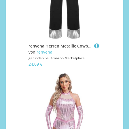
renvena Herren Metallic Cowboyhose Lang Hose Chaps Überzughose mit Quasten Saum Vintage Western Kostüm Fasching Karneval Outfit Silber 3XL
von
renvena
gefunden bei
Amazon Marketplace
24,09 €