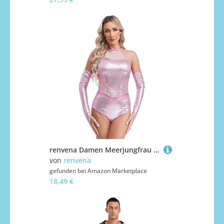
renvena Damen Meerjungfrau Kostüm Glänzend Metallic Bodysuit Ärmellos Body mit Armstulpen Shiny Fasching Karneval Rollenspiel Kostüm Rosa 3XL
von
renvena
gefunden bei
Amazon Marketplace
18,49 €