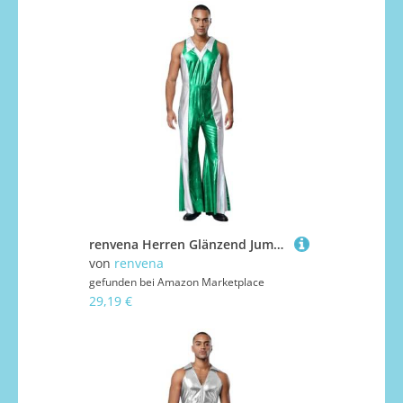
renvena Herren Glänzend Jumpsuit Einteiler Anzug Overall Ärmellos Schlager mit Kontrastfarbe Hippie Disco Outfit Halloween Rave Party Kostüm Grün XL
von
renvena
gefunden bei
Amazon Marketplace
29,19 €