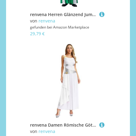
renvena Herren Glänzend Jumpsuit Einteiler Anzug Overall Ärmellos Schlager mit Kontrastfarbe Hippie Disco Outfit Halloween Rave Party Kostüm Grün XXL
von
renvena
gefunden bei
Amazon Marketplace
29,79 €
renvena Damen Römische Göttin Königin Kostüm Kleid Lange Ärmellos Toga Maxikleid Rollenspiel Karneval Fasching Kostüm Weiß S
von
renvena