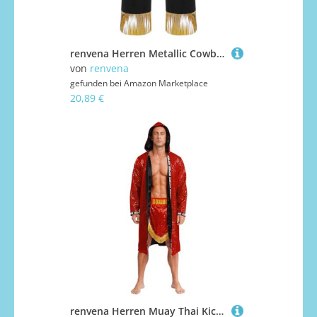
renvena Herren Metallic Cowboyhose Lang Hose Chaps Überzughose mit Quasten Saum Vintage Western Kostüm Fasching Karneval Outfit Gold L
von
renvena
gefunden bei
Amazon Marketplace
20,89 €
renvena Herren Muay Thai Kickboxer Kostüm Pailletten Mantel Robe mit Kapuzen Boxen Shorts Mottparty Fasching Karneval Kostüm Rot XL