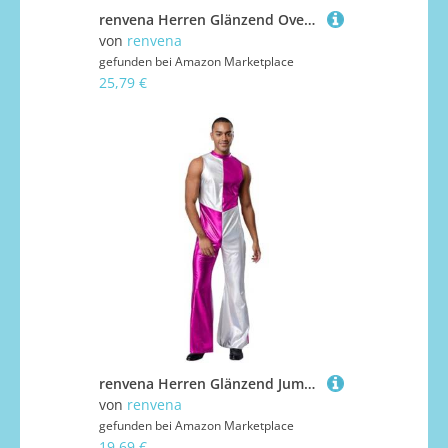
renvena Herren Glänzend Overall Jumpsuit Ärmellos Einteiler Raumfahrer Anzug Astronaut Weltraumfahrer Kostüm Halloween Karneval Kostüm Blau M
von
renvena
gefunden bei
Amazon Marketplace
25,79 €
renvena Herren Glänzend Jumpsuit Einteiler Body Ärmellos Farbblock Overall Schlager Hippe Disco Kostüm Halloween Fasching Karneval Hot Pink M
von
renvena
gefunden bei
Amazon Marketplace
19,69 €