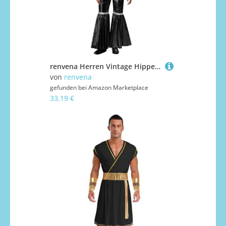
renvena Herren Vintage Hippe Kostüm Metallic Jumpsuit Einteiler Overall Ärmellos Boot Cut Disco Outfit Fasching Karneval Mottoparty Schwarz 3XL
von
renvena
gefunden bei
Amazon Marketplace
33,19 €