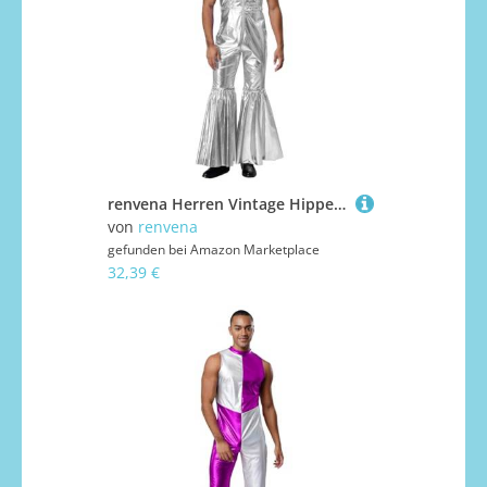
renvena Herren Vintage Hippe Kostüm Metallic Jumpsuit Einteiler Overall Ärmellos Boot Cut Disco Outfit Fasching Karneval Mottoparty Silber XXL
von
renvena
gefunden bei
Amazon Marketplace
32,39 €