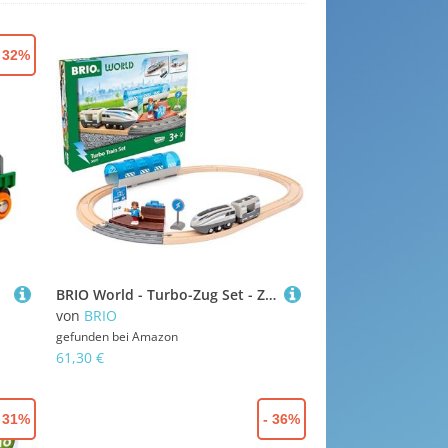
- 32%
BRIO World - Turbo-Zug Set - Zugset für Kinder ab 3 Jahren
von
BRIO
gefunden bei
Amazon
61,30 €
- 31%
- 36%