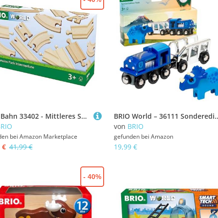
BRIO Bahn 33402 - Mittleres Schienensortiment - 16 Gleise aus Buchenholz für die BRIO Holzeisenbahn - Empfohlen für Kinder ab 3 Jahren
BRIO World – 36111 Sondereditionszug (2025) | Spielzeugeisenbahn in li
BRIO
von
BRIO
den bei
Amazon Marketplace
gefunden bei
Amazon
 €
41,99 €
19,99 €
- 40%