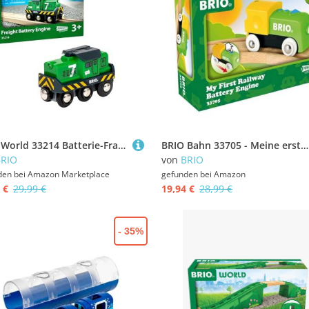
BRIO World 33214 Batterie-Frachtlok - Grüne Batterie-Lok mit Frontscheinwerfern - Empfohlen ab 3 Jahren
BRIO Bahn 33705 - Meine erste Batterielok
BRIO
von
BRIO
den bei
Amazon Marketplace
gefunden bei
Amazon
 €
29,99 €
19,94 €
28,99 €
- 35%