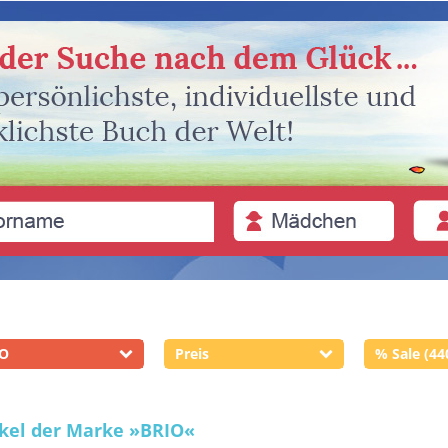
IO
Preis
% Sale (44
ikel der Marke
»BRIO«