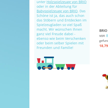
unter
Holzspielzeuge von BRIO
oder in der Abteilung für
Babyspielzeuge von BRIO
. Das
Schöne ist ja, das auch schon
das Stöbern und Entdecken im
Spielzeugladen so viel Spaß
macht. Wir wünschen Ihnen
ganz viel Freude dabei -
von
ebenso wie beim Verschenken
gefun
oder beim selber Spielen mit
18,79
Freunden und Familie!