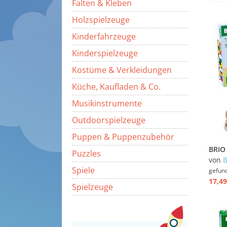
Falten & Kleben
Holzspielzeuge
Kinderfahrzeuge
Kinderspielzeuge
Kostüme & Verkleidungen
Küche, Kaufladen & Co.
Musikinstrumente
Outdoorspielzeuge
Puppen & Puppenzubehör
Puzzles
von
Spiele
gefun
17,49
Spielzeuge