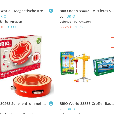
BRIO World - Magnetische Kreuzung
BRIO Bahn 33402 - Mittleres Schienensortiment & World 33510 IR Express Reisezug - Elektrische Lokomotive mit Fernsteuerung - Zubehör für die BRIO World - Kleinkindspielzeug empfohlen ab 3 Jahren
BRIO
von
BRIO
den bei
Amazon
gefunden bei
Amazon
 €
19,99 €
53,28 €
91,98 €
BRIO 30263 Schellentrommel - Spielerisch EIN Gefühl für Rhythmus bekommen - Musikinstrument für Kinder ab 18 Monaten
BRIO World 33835 Großer Baukran mit Licht - Zubehör für die BRIO Holzeisenbahn - Empfohlen für Kinder ab 3 Jahren & 33534 - Containerschiff
BRIO
von
BRIO