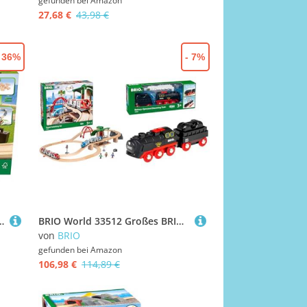
gefunden bei
Amazon
27,68 €
43,98 €
- 36%
- 7%
22-teiliges Holzspielzeugzugset für Kinder ab 3 Jahren
BRIO World 33512 Großes BRIO Bahn Reisezug Set & World 33884 Batterie-Dampflok mit Wassertank - Lokomotive mit echtem kühlen Dampf und Wasserbehälter zum Nachfüllen - Empfohlen ab 3 Jahren
von
BRIO
gefunden bei
Amazon
106,98 €
114,89 €