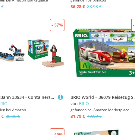
den bei
Amazon Marketplace
gefunden bei
Amazon
 €
56,28 €
88,98 €
- 37%
BRIO Bahn 33534 - Containerschiff mit Kranwagen & World 33754 Magnetisches Glockensignal - Eisenbahnzubehör Holzeisenbahn - Kleinkinderspielzeug empfohlen für Kinder ab 3 Jahren
BRIO World – 36079 Reisezug Starter Set A | 
BRIO
von
BRIO
den bei
Amazon
gefunden bei
Amazon Marketplace
 €
38,98 €
31,79 €
49,99 €
- 40%