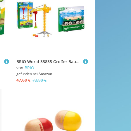
BRIO World 33835 Großer Baukran mit Licht - Zubehör für die BRIO Holzeisenbahn - Empfohlen für Kinder ab 3 Jahren & Bahn 33696 - Langholzwagen
von
BRIO
gefunden bei
Amazon
47,68 €
73,98 €