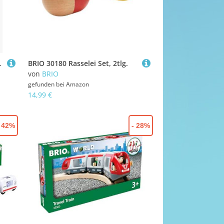
Brücke
BRIO 30180 Rasselei Set, 2tlg.
von
BRIO
gefunden bei
Amazon
14,99 €
- 42%
- 28%