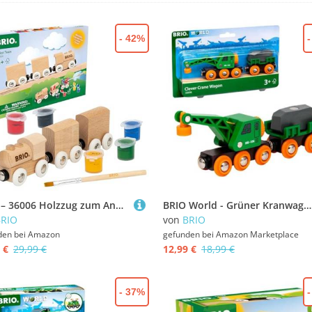
- 42%
BRIO – 36006 Holzzug zum Anmalen | Individuell gestaltbare DIY-Spielzeugeisenbahn aus Holz für Kinder ab 5 Jahren
BRIO World - Grüner Kranwagen mit Anhänger und Fracht
BRIO
von
BRIO
den bei
Amazon
gefunden bei
Amazon Marketplace
 €
29,99 €
12,99 €
18,99 €
- 37%