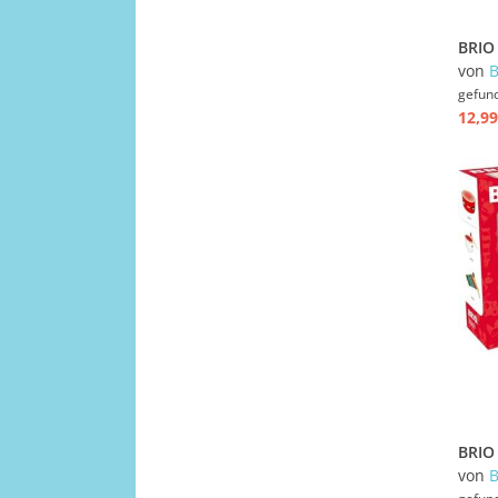
von
gefun
12,99
von