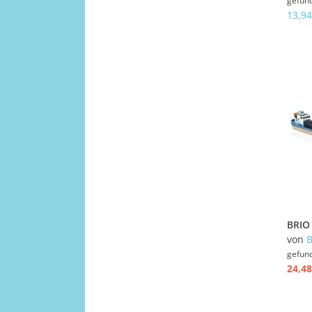
gefun
13,94
von
gefun
24,48