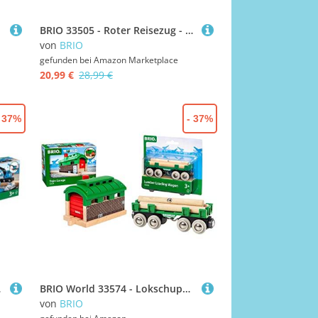
BRIO 33505 - Roter Reisezug - Spielzeuglok, Kleinkind-Spielzeug für Kinder ab 3 Jahren
von
BRIO
gefunden bei
Amazon Marketplace
20,99 €
28,99 €
- 37%
- 37%
 mit Kranwagen
BRIO World 33574 - Lokschuppen mit Rolltor Mehrfarbig & Bahn 33696 - Langholzwagen
von
BRIO