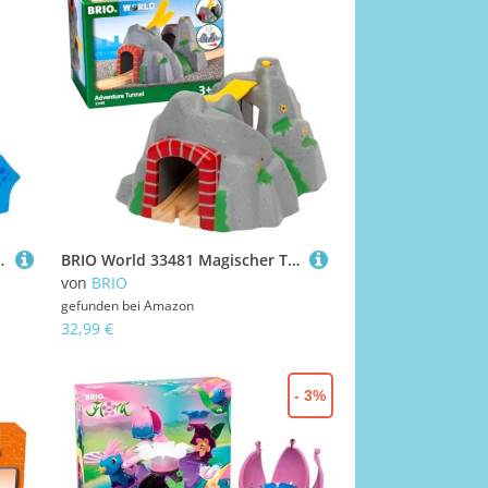
mitierter Auflage für Kinder ab 3 Jahren
BRIO World 33481 Magischer Tunnel - Eisenbahnzubehör Holzeisenbahn - Kleinkinderspielzeug mit Effekten empfohlen für Kinder ab 3 Jahren
von
BRIO
gefunden bei
Amazon
32,99 €
- 3%