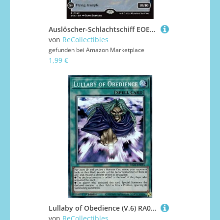
Auslöscher-Schlachtschiff EOE-242 Rare Deutsch Boosterfrisch - Edge of Eternities - mit ReCollectibles-Versandschutz - für Magic/MTG
von
ReCollectibles
gefunden bei
Amazon Marketplace
1,99 €
Lullaby of Obedience (V.6) RA04-EN085 Collectors Rare Englisch Near Mint 1. Auflage - Quarter Century Stampede - mit ReCollectibles-Versandschutz - für Yu-Gi-Oh!
von
ReCollectibles