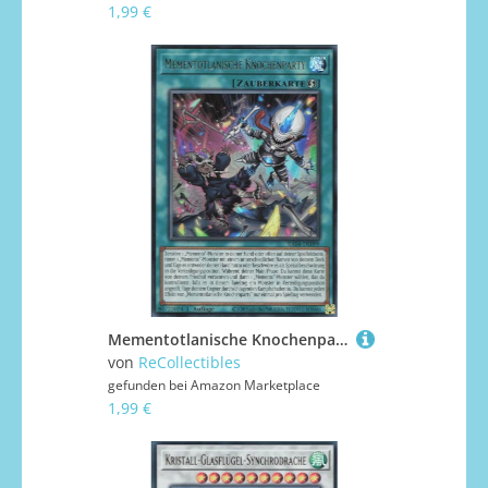
1,99 €
Mementotlanische Knochenparty (V.2) RA04-DE099 Ultra Rare Deutsch Boosterfrisch 1. Auflage - Quarter Century Stampede - mit ReCollectibles-Versandschutz - für Yu-Gi-Oh!
von
ReCollectibles
gefunden bei
Amazon Marketplace
1,99 €