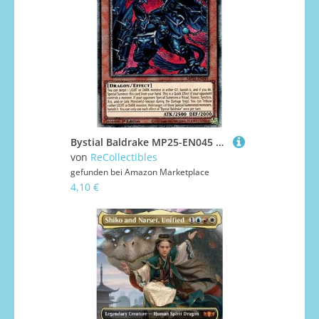
Bystial Baldrake MP25-EN045 Starlight Rare Englisch Boosterfrisch 1. Auflage - 2025 Mega-Pack Tin - mit ReCollectibles-Versandschutz - für Yu-Gi-Oh!
von
ReCollectibles
gefunden bei
Amazon Marketplace
4,10 €