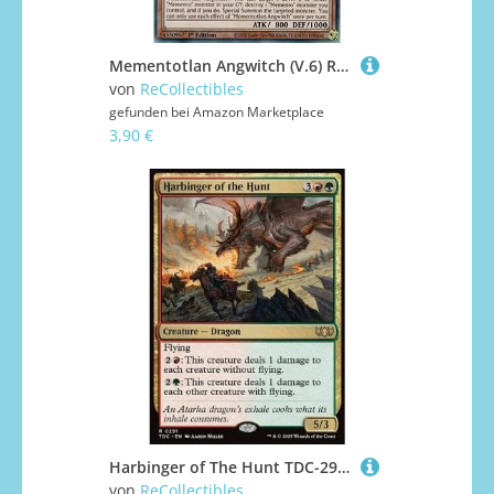
Mementotlan Angwitch (V.6) RA04-EN048 Collectors Rare Englisch Boosterfrisch 1. Auflage - Quarter Century Stampede - mit ReCollectibles-Versandschutz - für Yu-Gi-Oh!
von
ReCollectibles
gefunden bei
Amazon Marketplace
3,90 €
Harbinger of The Hunt TDC-291 Rare Englisch Boosterfrisch - Commander: Tarkir: Dragonstorm - mit ReCollectibles-Versandschutz - für Magic/MTG
von
ReCollectibles