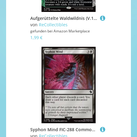
Aufgerüttelte Waldwildnis (V.1) EOS-39 Rare Deutsch Boosterfrisch - Stellar Sights - mit ReCollectibles-Versandschutz - für Magic/MTG
von
ReCollectibles
gefunden bei
Amazon Marketplace
1,99 €
Syphon Mind FIC-288 Common Englisch Boosterfrisch - Commander: Magic: The Gathering - FINAL Fantasy - mit ReCollectibles-Versandschutz - für Magic/MTG
von
ReCollectibles