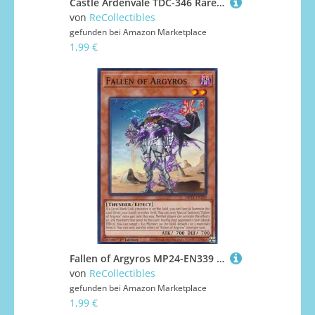
Castle Ardenvale TDC-346 Rare Englisch Boosterfrisch - Commander: Tarkir: Dragonstorm - mit ReCollectibles-Versandschutz - für Magic/MTG
von
ReCollectibles
gefunden bei
Amazon Marketplace
1,99 €
Fallen of Argyros MP24-EN339 Common Englisch Boosterfrisch 1. Auflage - 25th Anniversary Tin: Dueling Mirrors - mit ReCollectibles-Versandschutz - für Yu-Gi-Oh!
von
ReCollectibles
gefunden bei
Amazon Marketplace
1,99 €