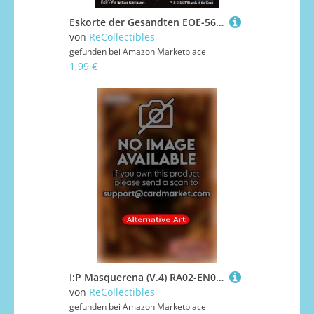
Eskorte der Gesandten EOE-56 Rare Deutsch Boosterfrisch - Edge of Eternities - mit ReCollectibles-Versandschutz - für Magic/MTG
von
ReCollectibles
gefunden bei
Amazon Marketplace
1,99 €
I:P Masquerena (V.4) RA02-EN042 Platinum Secret Rare Englisch Boosterfrisch 1. Auflage - 25th Anniversary Rarity Collection II - mit ReCollectibles-Versandschutz - für Yu-Gi-Oh!
von
ReCollectibles
gefunden bei
Amazon Marketplace