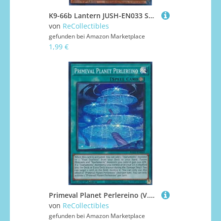
K9-66b Lantern JUSH-EN033 Super Rare Englisch Boosterfrisch 1. Auflage - Justice Hunters - mit ReCollectibles-Versandschutz - für Yu-Gi-Oh!
von
ReCollectibles
gefunden bei
Amazon Marketplace
1,99 €
Primeval Planet Perlereino (V.1) RA02-EN069 Super Rare Englisch Boosterfrisch 1. Auflage - 25th Anniversary Rarity Collection II - mit ReCollectibles-Versandschutz - für Yu-Gi-Oh!
von
ReCollectibles
gefunden bei
Amazon Marketplace