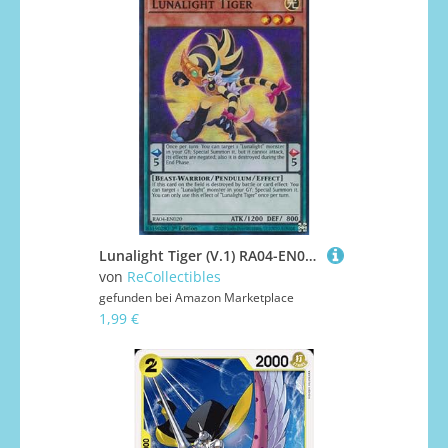
Lunalight Tiger (V.1) RA04-EN020 Super Rare Englisch Boosterfrisch 1. Auflage - Quarter Century Stampede - mit ReCollectibles-Versandschutz - für Yu-Gi-Oh!
von
ReCollectibles
gefunden bei
Amazon Marketplace
1,99 €