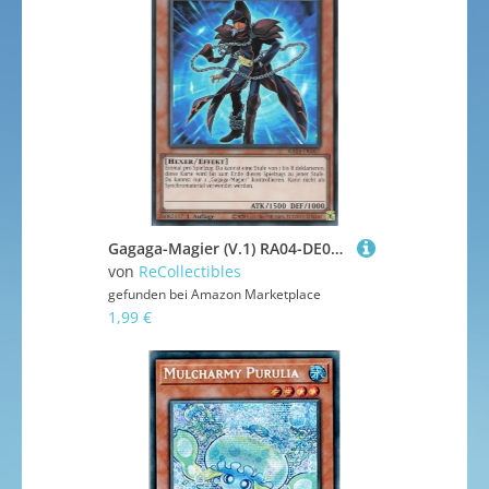
Gagaga-Magier (V.1) RA04-DE007 Super Rare Deutsch Boosterfrisch 1. Auflage - Quarter Century Stampede - mit ReCollectibles-Versandschutz - für Yu-Gi-Oh!
von
ReCollectibles
gefunden bei
Amazon Marketplace
1,99 €