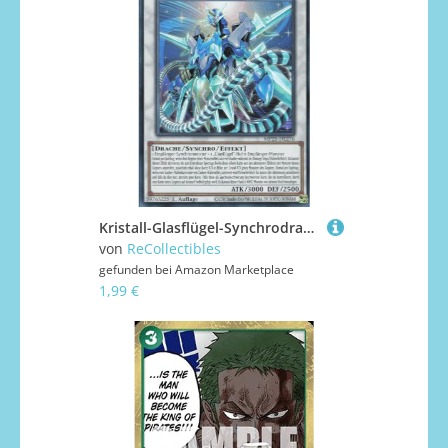
Kristall-Glasflügel-Synchrodrache MP25-DE276 Ultra Rare Deutsch Boosterfrisch 1. Auflage - 2025 Mega-Pack Tin - mit ReCollectibles-Versandschutz - für Yu-Gi-Oh!
von
ReCollectibles
gefunden bei
Amazon Marketplace
1,99 €