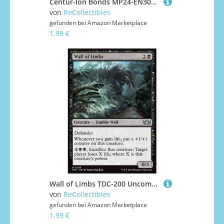
Centur-Ion Bonds MP24-EN300 Ultra Rare Englisch Boosterfrisch 1. Auflage - 25th Anniversary Tin: Dueling Mirrors - mit ReCollectibles-Versandschutz - für Yu-Gi-Oh!
von
ReCollectibles
gefunden bei
Amazon Marketplace
1,99 €
Wall of Limbs TDC-200 Uncommon Englisch Boosterfrisch - Commander: Tarkir: Dragonstorm - mit ReCollectibles-Versandschutz - für Magic/MTG
von
ReCollectibles
gefunden bei
Amazon Marketplace
1,99 €