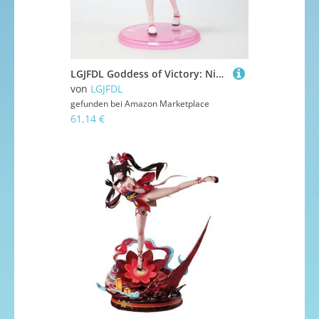
LGJFDL Goddess of Victory: Nike Alice 1/7 Bunny Girl-Figur, Anime-Spielfigur, Desktop-Ornamente, Geschenkfigur, PVC, 24 cm
von
LGJFDL
gefunden bei
Amazon Marketplace
61,14 €