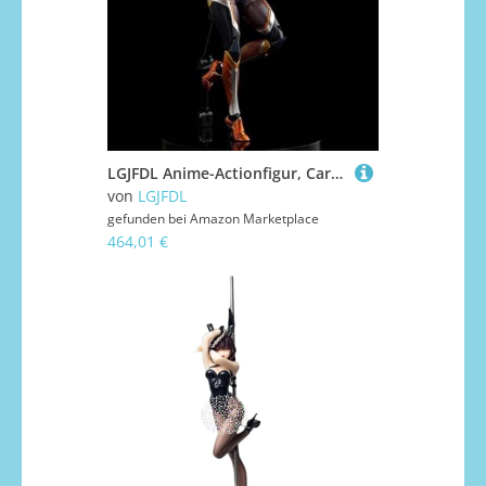
LGJFDL Anime-Actionfigur, Cartoon-Charakter, realistisches Sammlermodell, Spielzeug für Erwachsene, 16 cm
von
LGJFDL
gefunden bei
Amazon Marketplace
464,01 €