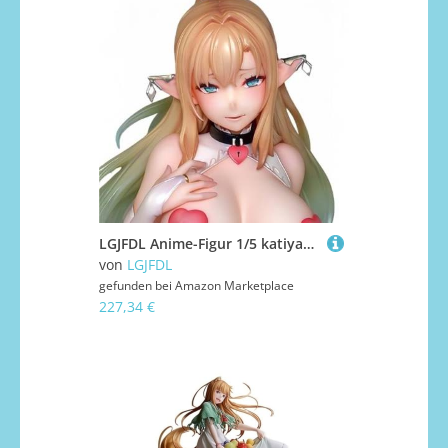
LGJFDL Anime-Figur 1/5 katiyagongzhu, niedliche Anime-Girl-Figur + 18 unzensierte Sammlung, Statue, Geschenk, Modell, Spielzeug (mit farbiger Box)
von
LGJFDL
gefunden bei
Amazon Marketplace
227,34 €