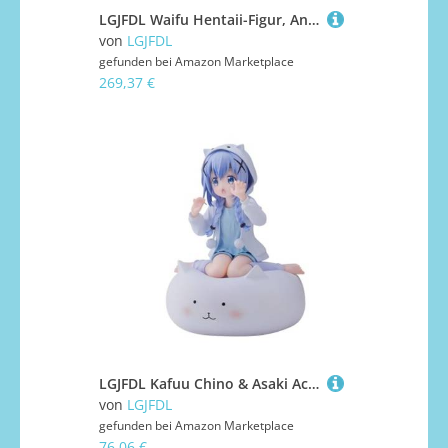
LGJFDL Waifu Hentaii-Figur, Anime-Girl-Figur, +18 unzensierte Sammlung, Geschenk, Spielzeug, 45 cm
von
LGJFDL
gefunden bei
Amazon Marketplace
269,37 €
LGJFDL Kafuu Chino & Asaki Actionfigur Anime Figur/Gemaltes Charaktermodell/Spielzeugmodell/PVC/Anime Sammlerstück (Kafuu Chino)
von
LGJFDL
gefunden bei
Amazon Marketplace
76,06 €