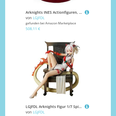
Arknights INES Actionfiguren, PVC-Material, 20 cm, geeignet für Geschenke
von
LGJFDL
gefunden bei
Amazon Marketplace
508,11 €
LGJFDL Arknights Figur 1/7 Spielfiguren PVC Desktop Ornamente Fans Geschenke (W)
von
LGJFDL