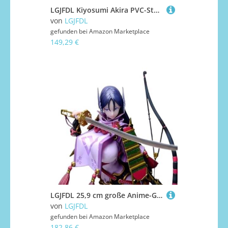
LGJFDL Kiyosumi Akira PVC-Statue, Anime, Actionfigur, Modellsammlung, Puppe, Dekoration, Geschenk, 27 cm, Blau
von
LGJFDL
gefunden bei
Amazon Marketplace
149,29 €
LGJFDL 25,9 cm große Anime-Girl-Waifu-Figur, Hentaii-Figur, Dekoration, Ornamentsnime-Kollektion, Puppe, Geschenk, Modellspielzeug
von
LGJFDL
gefunden bei
Amazon Marketplace
182,86 €