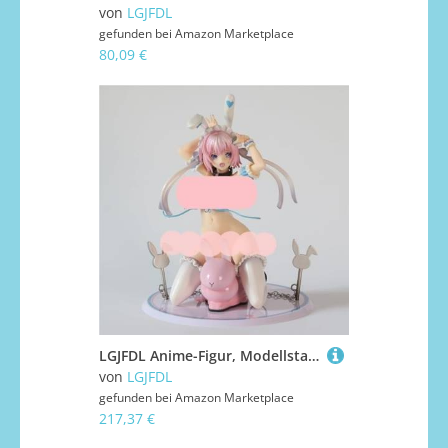
von
LGJFDL
gefunden bei
Amazon Marketplace
80,09 €
LGJFDL Anime-Figur, Modellstatue, Spielzeug, Themenparty-Dekorationen für Erwachsene, Geschenk, Themenpuppe, 19,5 cm
von
LGJFDL
gefunden bei
Amazon Marketplace
217,37 €