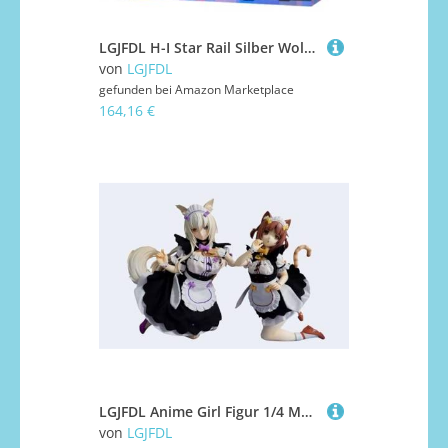
LGJFDL H-I Star Rail Silber Wolf Figur Spiel Anime 1/6 PVC Figuren Action Play Modell 9,05 Zoll
von
LGJFDL
gefunden bei
Amazon Marketplace
164,16 €
LGJFDL Anime Girl Figur 1/4 Modell Spielzeug Sammlung Puppe Erwachsene Statue Ornament
von
LGJFDL