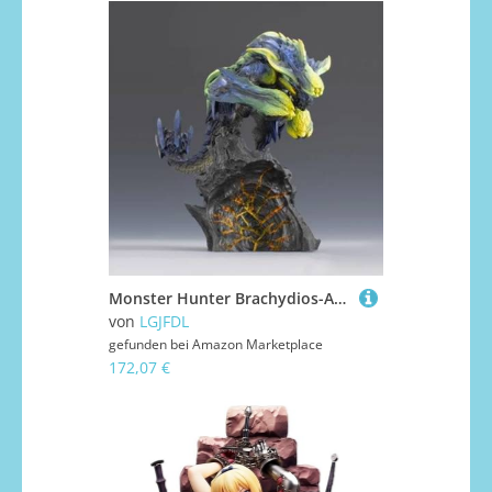
Monster Hunter Brachydios-Actionfigur, PVC-Charakter, Modell, Dekoration, Statue, Geschenke, Sammlerstücke, ohne Box, 18 cm (natürlich)
von
LGJFDL
gefunden bei
Amazon Marketplace
172,07 €