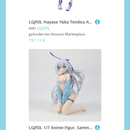
LGJFDL Hayase Yūka Tendou Aris Actionfigur aus PVC, 16 cm, Blau, Dekoration, Statue, Geschenke, Sammlerstücke
von
LGJFDL
gefunden bei
Amazon Marketplace
191,11 €
LGJFDL 1/7 Anime-Figur, Sammlermodell, Statue, Spielzeug, Themenparty, Zubehör, Dessert-Dekorationen für Erwachsene, Geschenk, Themenpuppe, 15,7 cm