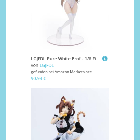
LGJFDL Pure White Erof - 1/6 Figur Anime Figuren Niedliche Puppe Dekor Modell Cartoon Toys Figuren Anime Girl Collection
von
LGJFDL
gefunden bei
Amazon Marketplace
90,94 €