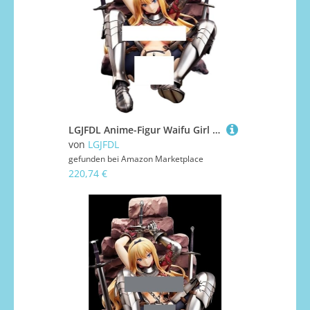
LGJFDL Anime-Figur Waifu Girl Hentaii, Anime-Girl-Figur +18 unzensierte Erwachsenen-Kollektion, Geschenk, Modell, Spielzeug, 17 cm (mit Hintergrund)
von
LGJFDL
gefunden bei
Amazon Marketplace
220,74 €