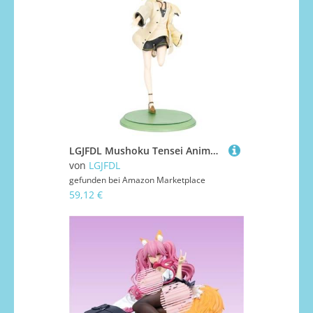
LGJFDL Mushoku Tensei Anime Sylphiette Greyrat Figur im Maßstab 1:7, arbeitslose Reinkarnation, PVC-Figur, 17 cm
von
LGJFDL
gefunden bei
Amazon Marketplace
59,12 €