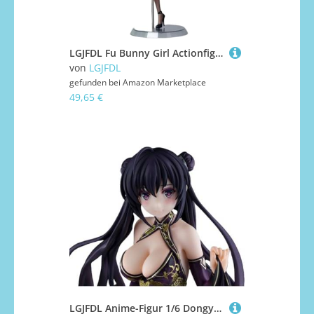
LGJFDL Fu Bunny Girl Actionfigur/Anime-Figur/bemaltes Charaktermodell/Spielzeugmodell/PVC/Anime-Sammelobjekt, 30 cm
von
LGJFDL
gefunden bei
Amazon Marketplace
49,65 €
LGJFDL Anime-Figur 1/6 Dongyuemoli, niedliche Puppe, Dekoration, Modell, Cartoon-Spielzeugfigur, Anime-Girl-Serie, 15 cm (mit Sockel)