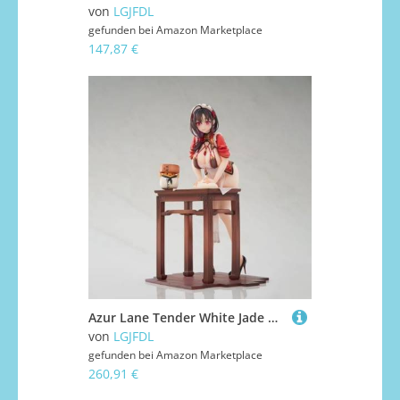
von
LGJFDL
gefunden bei
Amazon Marketplace
147,87 €
Azur Lane Tender White Jade Ver Actionfiguren PVC Sammlerstück Statue Dekoration Ornamente Geschenk
von
LGJFDL
gefunden bei
Amazon Marketplace
260,91 €