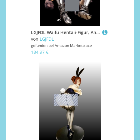
LGJFDL Waifu Hentaii-Figur, Anime-Girl-Figur + 18 unzensierte Sammlung, Geschenk, Spielzeug, 17 cm (ohne Hintergrund)
von
LGJFDL
gefunden bei
Amazon Marketplace
184,97 €