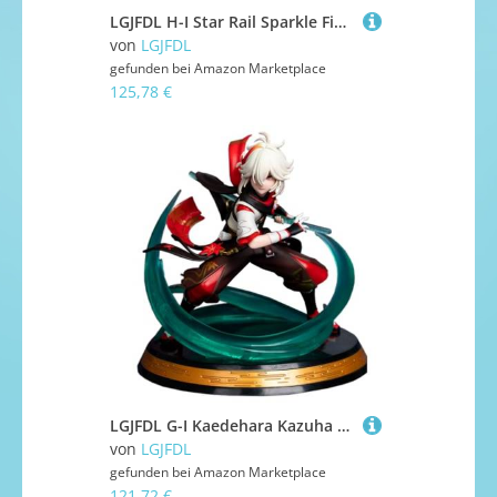
LGJFDL H-I Star Rail Sparkle Figure Game Anime 1/6 PVC Figuren Action Play Modell 13 Zoll Kommt mit austauschbarem Bein
von
LGJFDL
gefunden bei
Amazon Marketplace
125,78 €
LGJFDL G-I Kaedehara Kazuha 1/8 Figur PVC 18 cm Anime Spiel Inazuma Charakter Desktop Ornamente Geschenk
von
LGJFDL
gefunden bei
Amazon Marketplace
121,72 €