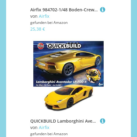
Airfix 984702-1/48 Boden-Crew RAF - Maßstab 1:48
von
Airfix
gefunden bei
Amazon
25,38 €
QUICKBUILD Lamborghini Aventador Modellbausatz, gelb
von
Airfix
gefunden bei
Amazon