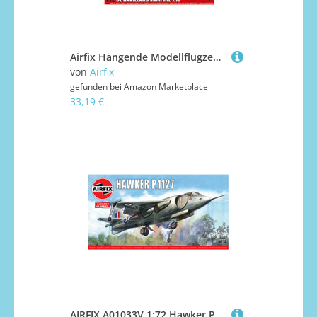
Airfix Hängende Modellflugzeug-Kits - de Havilland Vampire T.11 Modellbau-Set, Maßstab 1:72, Modellflugzeug-Kit für Erwachsene & Kinder ab 8 Jahren, Flugzeugmodelle, Militärgeschenke für Männer zum
von
Airfix
gefunden bei
Amazon Marketplace
33,19 €
AIRFIX A01033V 1:72 Hawker P.1127