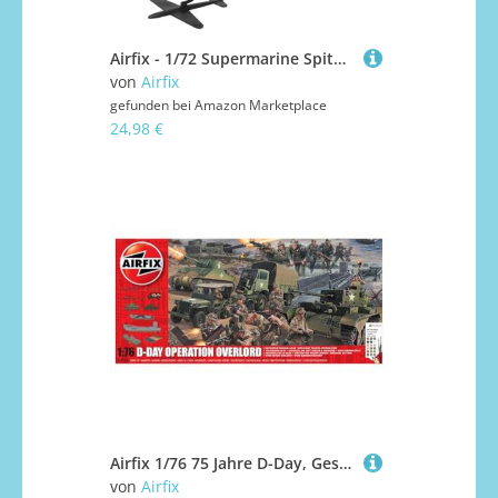
Airfix - 1/72 Supermarine Spitfire Mk.Vc vs Bf109F-4 Dogfighat Double - Plastikmodellbausatz
von
Airfix
gefunden bei
Amazon Marketplace
24,98 €
Airfix 1/76 75 Jahre D-Day, Geschenk-Set, Operation Overlord
von
Airfix