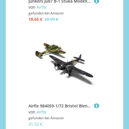
Junkers Ju87 B-1 Stuka Modellbausatz
von
Airfix
gefunden bei
Amazon
18,65 €
20,99 €
Airfix 984059-1/72 Bristol Blenheim Mk.IF - Maßstab 1:72
von
Airfix
gefunden bei
Amazon
31,52 €