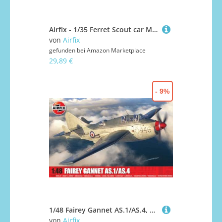
Airfix - 1/35 Ferret Scout car Mk.1 - Plastik-Modellbau - Maßstab: 1:35
von
Airfix
gefunden bei
Amazon Marketplace
29,89 €
- 9%
1/48 Fairey Gannet AS.1/AS.4, Mittel
von
Airfix