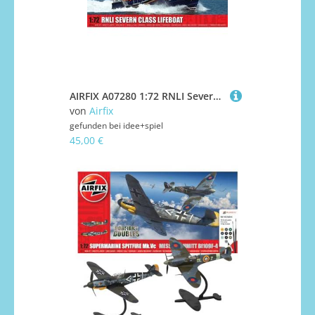
AIRFIX A07280 1:72 RNLI Severn Class Seenotrettung
von
Airfix
gefunden bei
idee+spiel
45,00 €