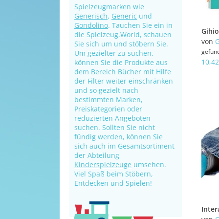
Spielzeugmarken wie
Generisch
,
Generic
und
Gondolino
. Tauchen Sie ein in
die Spielzeug.World, schauen
von
G
Sie sich um und stöbern Sie.
gefun
Um gezielter zu suchen,
10,42
können Sie die Produkte aus
dem Bereich Bücher mit Hilfe
der Filter weiter einschränken
und so gezielt nach
bestimmten Marken,
Preiskategorien oder
reduzierten Angeboten
suchen. Sollten Sie nicht
fündig werden, können Sie
sich auch im Gesamtsortiment
der Abteilung
Kinderspielzeuge
umsehen.
Viel Spaß beim Stöbern,
Entdecken und Spielen!