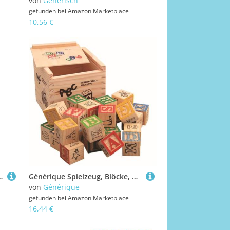
von
Generisch
gefunden bei
Amazon Marketplace
10,56 €
rspiel für die ganze Familie, Quartettspiel für Kinder ab 4 Jahren, Yellow
Générique Spielzeug, Blöcke, Holz, mit Buchstaben und Zahlen, für Unterricht, Vorschule, Lernblöcke, früh und sicher, Aktivität, pädagogisch, für die Entwicklung, Motorik, nützlich, in
von
Générique
gefunden bei
Amazon Marketplace
16,44 €