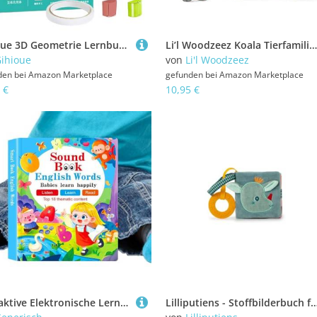
Gihioue 3D Geometrie Lernbuch | Ziehfaden 3D Geometrische Formen Spielzeug Mathebuch - Interaktives Spielzeug Für Vorschule Kindergarten Schüler Anfänger Hauslehrer
Li’l Woodzeez Koala Tierfamilie Canberra – 4 weiche Tierfiguren mit Bilderbuch auf Englisch – Spielzeug Tiere Set (5 Teile) Spielzeug für Kinder ab 3 Jahren
ihioue
von
Li'l Woodzeez
den bei
Amazon Marketplace
gefunden bei
Amazon Marketplace
 €
10,95 €
Interaktive Elektronische Lernbücher für Kinder,Lernspielzeug Interaktive Bücher - Sprechende Lernspiele Für Kinder Sprachentwicklung
Lilliputiens - Stoffbilderbuch für Babys Joe der Drache - Interaktives Buch mit Beißring und sensorischen Aktivitäten - Erstes Buch zur Förderun