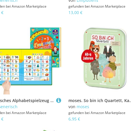
enerisch
von
Lilliputiens
den bei
Amazon Marketplace
gefunden bei
Amazon Marketplace
 €
13,00 €
Russisches Alphabetspielzeug - Interaktives Talking Book | Bildungslerngerät für Kinder 3-8 | Sprachentwicklung, Vorschulstudienhilfe, Reisetätigkeit in Homeschool, russische Briefe und Zahlen
moses. So bin ich Quartett, Kartenspiel zum Kinderbuch von Marisa Hart, Zeitloses Kinde
enerisch
von
moses
den bei
Amazon Marketplace
gefunden bei
Amazon Marketplace
 €
6,95 €