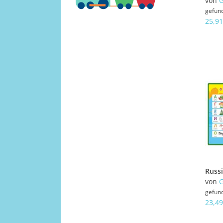
von
G
gefun
25,91
von
G
gefun
23,49