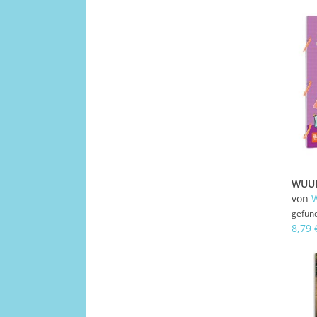
von
gefun
8,79 