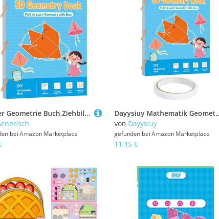
Kinder Geometrie Buch,Ziehbild Geometrie Lernbuch Für Kinder - Mathematik Lehrbuch Zur Verbesserung des Räumlichen Vorstellungsvermögens Für 5-12 Jahre
Dayysiuy Mathematik Geometrie Buch - Ziehband 3D-Geometrie-Lernbuch,Pädagogisches Spielzeug Räumliches Denken 
enerisch
von
Dayysiuy
den bei
Amazon Marketplace
gefunden bei
Amazon Marketplace
€
11,15 €