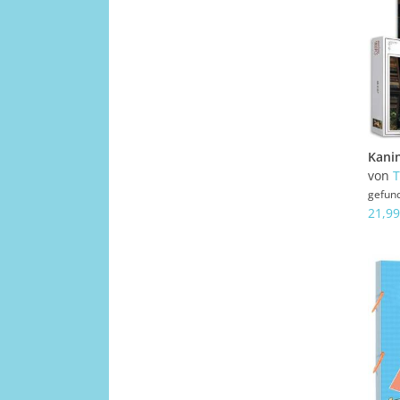
von
T
gefun
21,99