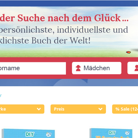
r
rke
Preis
% Sale (12