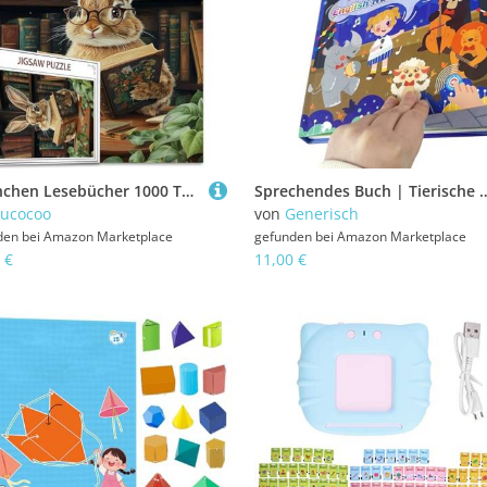
Kaninchen Lesebücher 1000 Teile Jigsaw Puzzle Erwachsene Tier mit Brille Retro Bibliothek Jigsaw Puzzle schwer schwierig herausfordernd Familienaktivität Spielabende Handarbeit Puzzles Decor Geschenke
Sprechendes Buch | Tierische Englische Wörter Soundbücher mit 15 Liedern | Lernspielzeug Für Und Mädchen, Sprac
ucocoo
von
Generisch
den bei
Amazon Marketplace
gefunden bei
Amazon Marketplace
 €
11,00 €