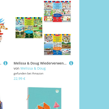
hes Spielzeug Frühschullernspielzeug für Neugeborene Babys Säuglinge Kleinkinder (Welpen
Melissa & Doug Wiederverwendbares Stickerbuch Bündel Lebensräume Fahrzeuge Meine Stadt | Reiseaktivitäten für Kleinkinder | Wiederverwendbare Sticker ideal für unterwegs |Kinderbücher Alter 3-4 Jahre
von
Melissa & Doug
gefunden bei
Amazon
22,99 €