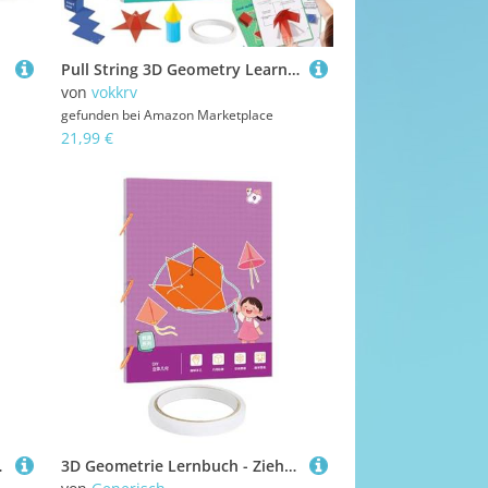
Pull String 3D Geometry Learning Book, Pull String 3D Geometrie Lernbuch, Boutiquefortun 3D Spielzeug mit 9/12/15 Feststoffe, Lehren Volumen & Oberfläche Formeln, Geometrie für Anfänger (3 Set)
von
vokkrv
gefunden bei
Amazon Marketplace
21,99 €
g von Babys ab 6 Monaten - 83496
3D Geometrie Lernbuch - Ziehfaden 3D Geometrische Formen Spielzeug Mathebuch - Pädagogisches Spielzeug Räumliches Denken Für Kinder Klassenraum Anfänger Reise & Gruppenlernen Homeschool