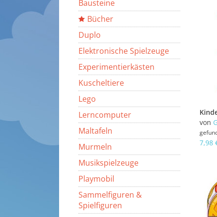
Bausteine
Bücher
Duplo
Elektronische Spielzeuge
Experimentierkästen
Kuscheltiere
Lego
Lerncomputer
von
G
Maltafeln
gefun
7,98 
Murmeln
Musikspielzeuge
Playmobil
Sammelfiguren &
Spielfiguren