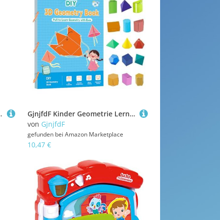
Für Kinder Klassenraum Anfänger Reise & Gruppenlernen Homeschool
GjnjfdF Kinder Geometrie Lernbuch - Ziehband 3D Geometrie Lernhilfe | Lehrspiel Für Volumen Und Flächenformeln Reisen Kindergarten
von
GjnjfdF
gefunden bei
Amazon Marketplace
10,47 €