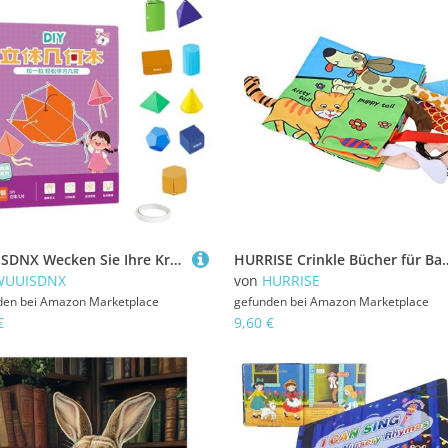
WUUISDNX Wecken Sie Ihre Kreativität mit dem interaktiven 3D Geometrie Lernbuch mit Zugschnur. 3D Geometrie Lernbuch aus Papier, 9 Bilder
HURRISE Crinkle Bücher für Babys, Waschbare Softtücher Bücher Badbücher Unzerstörbarer Babybuch Sensorisc
WUUISDNX
von
HURRISE
den bei
Amazon Marketplace
gefunden bei
Amazon Marketplace
€
9,60 €