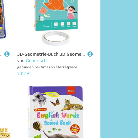
hförderung, Sensorische Stimulation, Zuhause, Vorschule, Schule,
3D-Geometrie-Buch,3D Geometrie Lernbuch Mit 9/12/15 Körpern | Pädagogisches Spielzeug Räumliches Denken Für Kinder Klassenraum Anfänger Reise & Gruppenlernen Homeschool
von
Generisch
gefunden bei
Amazon Marketplace
7,02 €