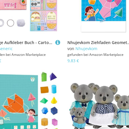
Ruhige Aufkleber Buch - Cartoon -Aktivitätsspielzeug, Interaktive Lernaufkleber | Pädagogisches Praktisches Spielbuch Für jungan, Mädchen, Bildungsbuch Für Frühe Bildung, Klassenzimmerspiele, Schlafz
Nhujevkom Ziehfaden Geometriebuch | Geometrie Lernbuch Als Spielzeug - Mit 12 Modellen Fördert Spielerische
eneric
von
Nhujevkom
den bei
Amazon Marketplace
gefunden bei
Amazon Marketplace
€
9,83 €