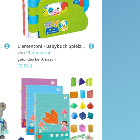
s Entdecken Für Spielzimmer Bibliothek Hausunterricht Lehrer-Ressourcen Mathematik-Zentrum
Clementoni - Babybuch Spielzeug, Tiergeräusche
von
Clementoni
gefunden bei
Amazon
15,88 €