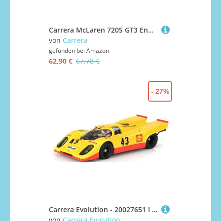
Carrera McLaren 720S GT3 Enduro Motorsport, No.77 British GT 2023
von
Carrera
gefunden bei
Amazon
62,90 €
67,78 €
- 27%
Carrera Evolution - 20027651 I Porsche 917 KH No.43 I Erleben Sie die Geschichte des Motorsports I Perfekt für junge Rennfahrer I Mit funktionsfähigen Frontscheinwerfern I Slotcar im Maßstab 1:32
von
Carrera Evolution