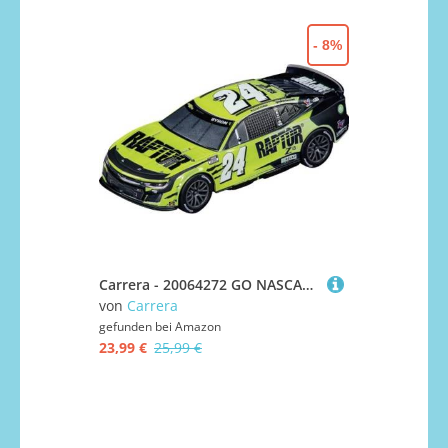
- 8%
Carrera - 20064272 GO NASCAR Camaro NextGen ZL1 Hendrick Motorsports, William Byron, No.24 | Maßstab 1:43 Slotcar | Kompatibel mit GO, GO Plus & Battery | Authentisches Design
von
Carrera
gefunden bei
Amazon
23,99 €
25,99 €