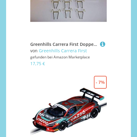
Greenhills Carrera First Doppelbürsten/Zöpfe x 6 Neu G1135 - HO 1:87 - 12,07 mm - Slot Car Bürsten - Zubehör - Bürsten - Grün
von
Greenhills Carrera First
gefunden bei
Amazon Marketplace
17,75 €
- 7%