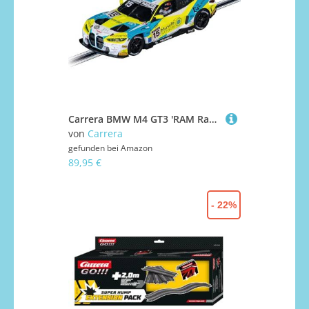
Carrera BMW M4 GT3 'RAM Racing, No. 15' British GT 2024
von
Carrera
gefunden bei
Amazon
89,95 €
- 22%