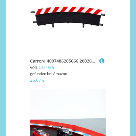
Carrera 4007486205666 20020566-Außenrandstreifen Steilkurve 3/30° (6), Endstücke (2)
von
Carrera
gefunden bei
Amazon
26,07 €