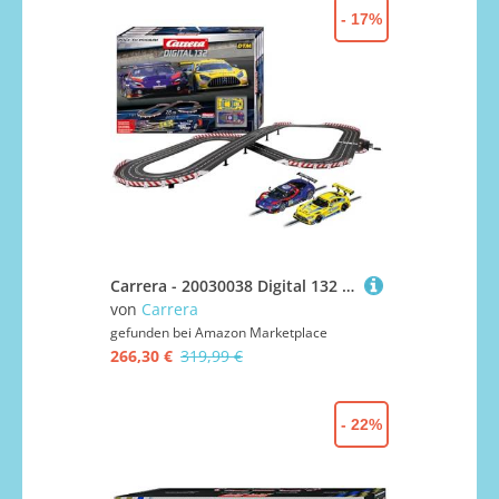
- 17%
Carrera - 20030038 Digital 132 | Pole to Podium Rennbahn-Set Bahn und lizensierte Slotcars | bis zu 6 Spieler | Für Kinder ab 8 Jahren & Erwachsene
von
Carrera
gefunden bei
Amazon Marketplace
266,30 €
319,99 €
- 22%