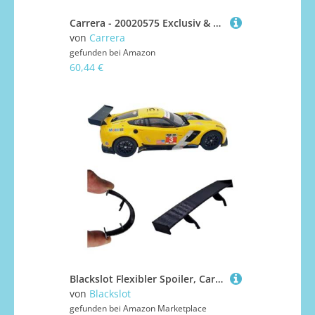
Carrera - 20020575 Exclusiv & Evolution Steilkurven 2/30°, 6 Stück 20020575 Erweiterungsartikel, 44.2 x 28.5 x 7.49 cm
von
Carrera
gefunden bei
Amazon
60,44 €
Blackslot Flexibler Spoiler, Carrera Zubehör für 124 Chevrolet Corvette C7.R, Carrera Bahn Zubehör, Tuning Kleinteil Ersatzteil
von
Blackslot
gefunden bei
Amazon Marketplace