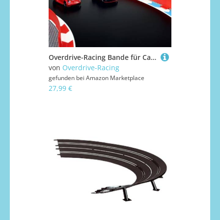
Overdrive-Racing Bande für Carrera Hybrid Sturmkind - 1,75m / 6,30m / 12,20m - Leitplanken Zaun Fangzaun Begrenzung Kurven Gerade, Farbe:Rot, Länge:6.30 Meter
von
Overdrive-Racing
gefunden bei
Amazon Marketplace
27,99 €