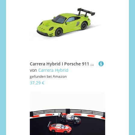
Carrera Hybrid I Porsche 911 GT3 R Greeno I Maßstab 1:50 I Front- und Rücklichter I Bis zu 30 Minuten Rennaction I USB-C-Aufladung in 20 Minuten I Mobile App-Steuerung für maximales Fahrvergnügen
von
Carrera Hybrid
gefunden bei
Amazon
37,29 €