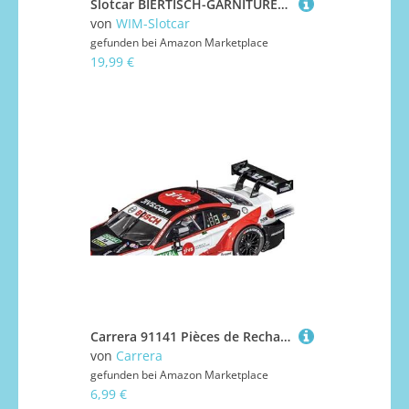
Slotcar BIERTISCH-GARNITUREN 6er Set in 1:32 für Carrera Figuren TOP DEKO
von
WIM-Slotcar
gefunden bei
Amazon Marketplace
19,99 €
Carrera 91141 Pièces de Rechange Pour BMW M4 DTM T. Glock, No.16
von
Carrera
gefunden bei
Amazon Marketplace
6,99 €