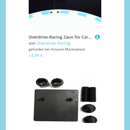
Overdrive-Racing Zaun für Carrera Hybrid Sturmkind - 1,75m / 6,30m / 12,20m - Leitplanken Fangzaun Bande Kurven Gerade Begrenzung, Farbe:Schwarz, Länge:1.75 Meter
von
Overdrive-Racing
gefunden bei
Amazon Marketplace
14,99 €