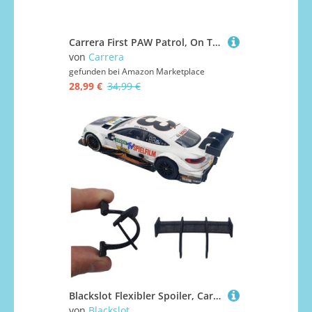
Carrera First PAW Patrol, On The Track – Spielbahn mit Chase & Marshall, kindgerechte Handregler, 2,4 Meter Strecke & interaktive Elemente – Für kleinen Rennspaß und Abenteuer
von
Carrera
gefunden bei
Amazon Marketplace
28,99 €
34,99 €
Blackslot Flexibler Spoiler, Carrera Zubehör für 124 Mercedes C63 AMG DTM, Carrera Bahn Zubehör, Tuning Kleinteil Ersatzteil
von
Blackslot