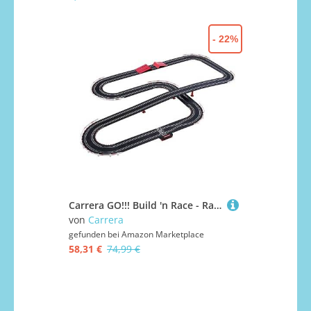
- 22%
Carrera GO!!! Build 'n Race - Racing Set 6.2 Rennbahn-Set I Rennbahnen und lizensierte Slotcars | bis zu 2 Spieler | Für Jungs und Mädchen ab 6 Jahren & Erwachsene
von
Carrera
gefunden bei
Amazon Marketplace
58,31 €
74,99 €