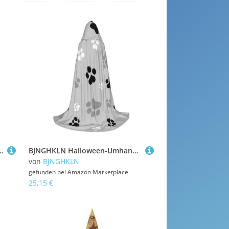
ican Football Laces Print langer Kapuzenumhang für Teenager
BJNGHKLN Halloween-Umhang mit Kapuze, bodenlang, Tierkrallendruck, langer Kapuzenumhang für Teenager
von
BJNGHKLN
gefunden bei
Amazon Marketplace
25,15 €