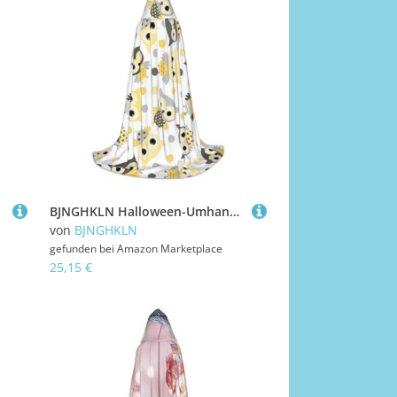
BJNGHKLN Halloween-Umhang mit Kapuze, bodenlang, Tier-Cartoon-Eulen, niedlicher Druck, langer Kapuzenumhang für Teenager
von
BJNGHKLN
gefunden bei
Amazon Marketplace
25,15 €