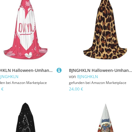
BJNGHKLN Halloween-Umhang mit Kapuze, bodenlang, Valentinstag, Herzdruck, langer Kapuzenumhang für Teenager
BJNGHKLN Halloween-Umhang mit Kapuze, bodenlang, Leopardenmuster, Tapetendruck, langer Kapuzenumhang für Teenager
BJNGHKLN
von
BJNGHKLN
den bei
Amazon Marketplace
gefunden bei
Amazon Marketplace
 €
24,00 €