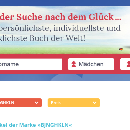
NGHKLN
Preis
ikel der Marke
»BJNGHKLN«