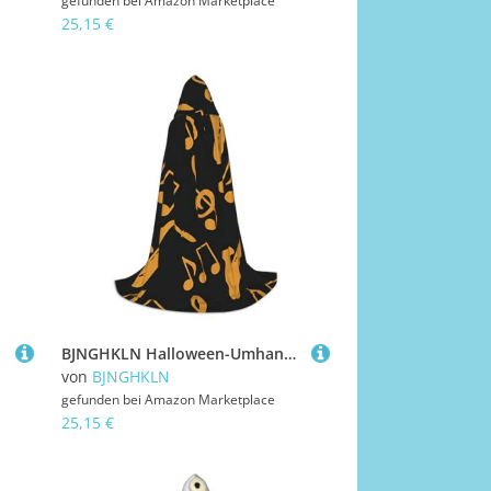
gefunden bei
Amazon Marketplace
25,15 €
BJNGHKLN Halloween-Umhang mit Kapuze, bodenlang, Musiknoten, Drillings-Druck, langer Kapuzenumhang für Teenager
von
BJNGHKLN
gefunden bei
Amazon Marketplace
25,15 €