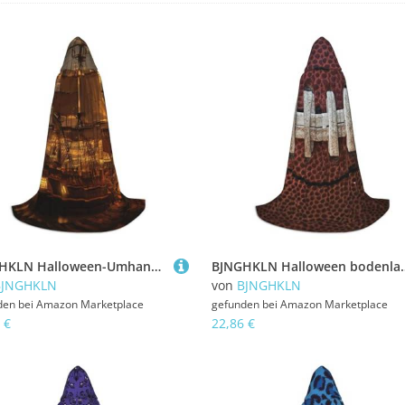
BJNGHKLN Halloween-Umhang mit Kapuze, bodenlang, Fantasie-Piratenschiff-Druck, langer Kapuzenumhang für Teenager
BJNGHKLN Halloween bodenlanger Kapuzenumhang Amer
BJNGHKLN
von
BJNGHKLN
den bei
Amazon Marketplace
gefunden bei
Amazon Marketplace
 €
22,86 €