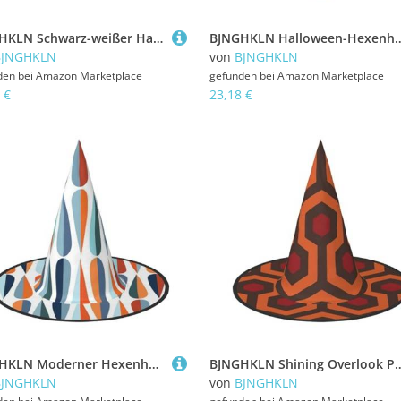
BJNGHKLN Schwarz-weißer Halloween-Hexenhut für Damen, Party-Hut für Halloween, Feste, Cosplay, Kostüm-Ensemble, Schwarz und Weiß
BJNGHKLN Halloween-Hexenhut für Damen, Leopardenmuster, Partyhut für H
BJNGHKLN
von
BJNGHKLN
den bei
Amazon Marketplace
gefunden bei
Amazon Marketplace
 €
23,18 €
BJNGHKLN Moderner Hexenhut aus der Mitte des Jahrhunderts mit Tropfenformen für Damen, Partyhut für Halloween, Feste, Cosplay, Kostüm-Ensemble
BJNGHKLN Shining Overlook Print Halloween Hexenhut für Frauen Party Hut für Ha
BJNGHKLN
von
BJNGHKLN