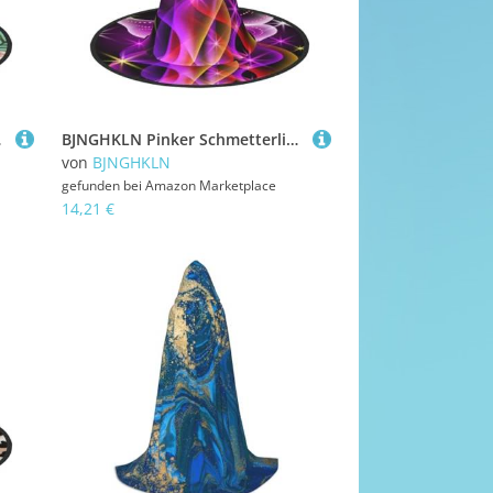
tüm, Ensemble
BJNGHKLN Pinker Schmetterlings-Druck, Halloween-Hexenhut für Damen, Partyhut für Halloween, Feste, Cosplay, Kostüm, Ensemble
von
BJNGHKLN
gefunden bei
Amazon Marketplace
14,21 €