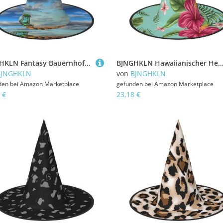
BJNGHKLN Fantasy Bauernhof Traktor Druck Halloween Hexenhut für Frauen Party Hut für Halloween Festlichkeiten Cosplay Kostüm Ensemble
BJNGHKLN Hawaiianischer Hexenhut mit tropischen Blättern und Blumen, für Damen, Partyhut für Halloween, Feste, Cosplay, Kos
BJNGHKLN
von
BJNGHKLN
den bei
Amazon Marketplace
gefunden bei
Amazon Marketplace
 €
23,18 €