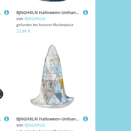
alloween, Feste, Cosplay, Kostüm-Ensemble
BJNGHKLN Halloween-Umhang mit Kapuze, bodenlang, abstrakter Marmorsteindruck, langer Kapuzenumhang für Teenager
von
BJNGHKLN
gefunden bei
Amazon Marketplace
22,86 €
lloween Festlichkeiten Cosplay Kostüm Ensemble
BJNGHKLN Halloween-Umhang mit Kapuze, bodenlang, abstraktes geometrisches Muster, langer Kapuzenumhang für Teenager
von
BJNGHKLN