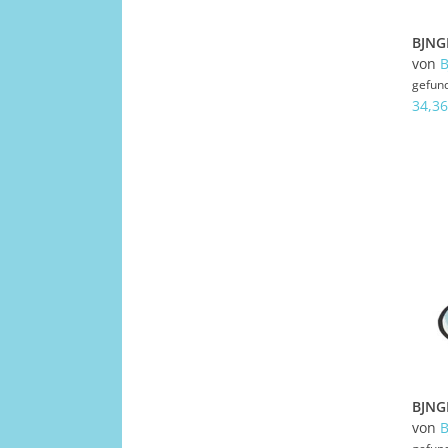
von
gefun
34,36
von