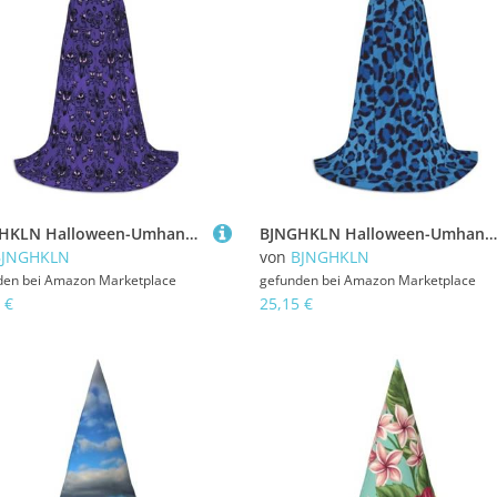
BJNGHKLN Halloween-Umhang mit Kapuze, bodenlang, Haunted Mansion Print, langer Kapuzenumhang für Teenager
BJNGHKLN Halloween-Umhang mit Kapuze, bodenlang, Leopardenhaut, Tierdruck, langer Kapuzenumhang für Teenager
BJNGHKLN
von
BJNGHKLN
den bei
Amazon Marketplace
gefunden bei
Amazon Marketplace
 €
25,15 €