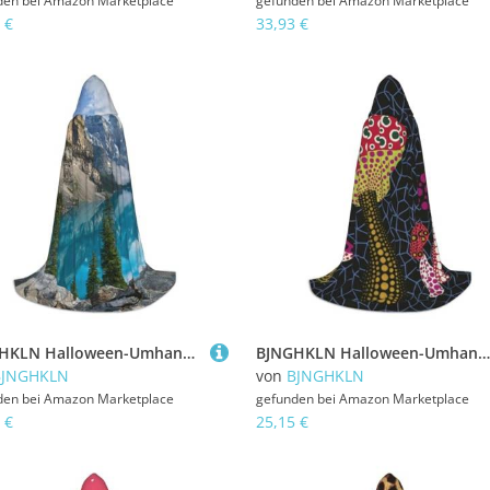
den bei
Amazon Marketplace
gefunden bei
Amazon Marketplace
 €
33,93 €
BJNGHKLN Halloween-Umhang mit Kapuze, bodenlang, schöner Bergaufdruck, langer Kapuzenumhang für Teenager
BJNGHKLN Halloween-Umhang mit Kapuze, bodenlang, Pilzdruck, langer Kapuzenumhang für Teenager
BJNGHKLN
von
BJNGHKLN
den bei
Amazon Marketplace
gefunden bei
Amazon Marketplace
 €
25,15 €