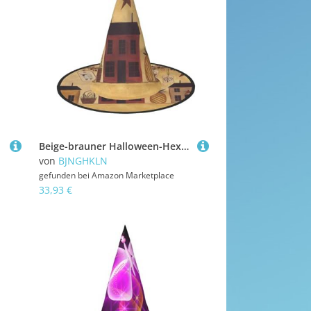
Beige-brauner Halloween-Hexenhut für Damen, Party-Hut für Halloween, Feste, Cosplay, Kostüm, Ensemble
von
BJNGHKLN
gefunden bei
Amazon Marketplace
33,93 €