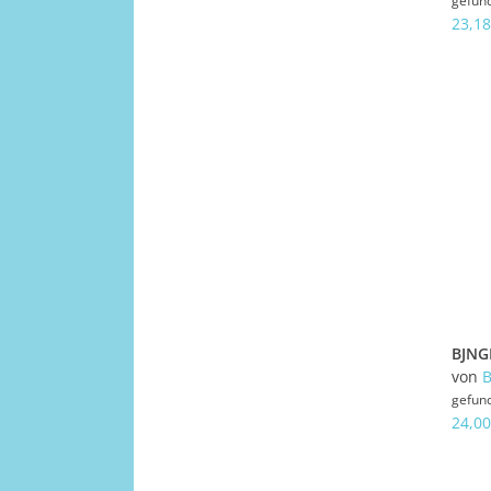
gefun
23,18
von
gefun
24,00