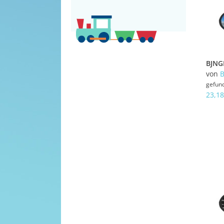
von
gefun
23,18