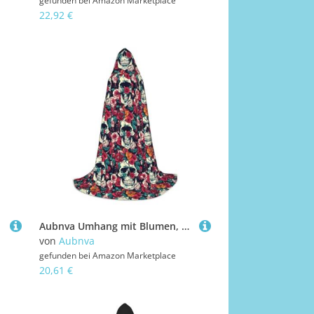
gefunden bei
Amazon Marketplace
22,92 €
Aubnva Umhang mit Blumen, Totenkopf, Ornamentdruck, Unisex, mit Kapuze, für Halloween, Cosplay, Karneval, bequem, stilvoll
von
Aubnva
gefunden bei
Amazon Marketplace
20,61 €