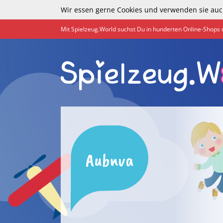
Wir essen gerne Cookies und verwenden sie auc
Mit Spielzeug.World suchst Du in hunderten Online-Shops 
Aubnva