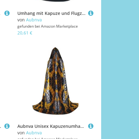
uem, stilvoll
Umhang mit Kapuze und Flugzeug-Motiv bei Sonnenuntergang, Unisex, für Halloween, Cosplay, Karneval, bequem, stilvoll
von
Aubnva
gefunden bei
Amazon Marketplace
20,61 €
splay, Karneval, bequem, stilvoll
Aubnva Unisex Kapuzenumhang mit gelbem Schlangenmuster, verschiedene Anlässe, Halloween, Cosplay, Karneval, bequem, stilvoll
von
Aubnva