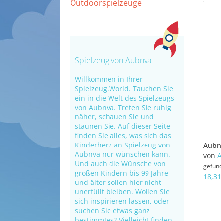
Outdoorspielzeuge
Spielzeug von Aubnva
Willkommen in Ihrer
Spielzeug.World. Tauchen Sie
ein in die Welt des Spielzeugs
von Aubnva. Treten Sie ruhig
näher, schauen Sie und
staunen Sie. Auf dieser Seite
finden Sie alles, was sich das
Kinderherz an Spielzeug von
Aubnva nur wünschen kann.
von
Und auch die Wünsche von
gefun
großen Kindern bis 99 Jahre
18,31
und älter sollen hier nicht
unerfüllt bleiben. Wollen Sie
sich inspirieren lassen, oder
suchen Sie etwas ganz
bestimmtes? Vielleicht finden