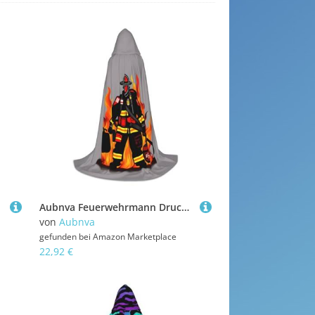
Aubnva Feuerwehrmann Druck Unisex Kapuzenumhang Vielzahl Halloween Cosplay Karneval bequem stilvoll Robe
von
Aubnva
gefunden bei
Amazon Marketplace
22,92 €