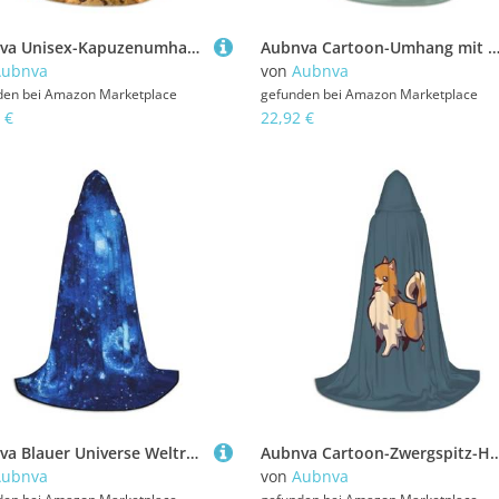
Aubnva Unisex-Kapuzenumhang mit Schokoladenkeks-Aufdruck, vielfältig, Halloween, Cosplay, Karneval, bequem, stilvoll
Aubnva Cartoon-Umhang mit süßem Waschbär-Druck, Unisex, mit Kapuze, verschiedene Designs, Halloween, Cosplay, Karneval, beq
Aubnva
von
Aubnva
den bei
Amazon Marketplace
gefunden bei
Amazon Marketplace
 €
22,92 €
Aubnva Blauer Universe Weltraum Galaxie Druck Unisex Kapuzenumhang Vielfalt Halloween Cosplay Karneval Bequem Stilvoll Robe
Aubnva Cartoon-Zwergspitz-Hunde-Druck, Unisex, Kapuzenumhang, vielfältig, Halloween, Co
Aubnva
von
Aubnva