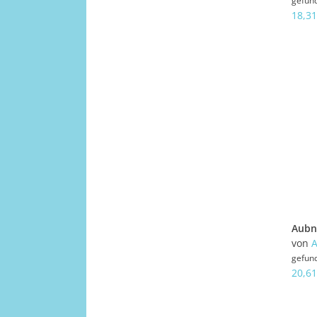
gefun
18,31
von
gefun
20,61