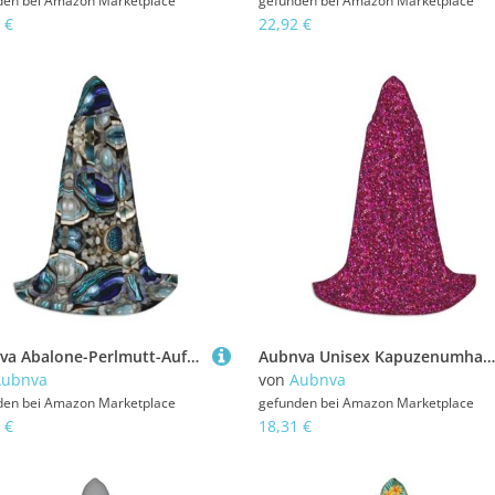
den bei
Amazon Marketplace
gefunden bei
Amazon Marketplace
 €
22,92 €
Aubnva Abalone-Perlmutt-Aufdruck, Unisex, Kapuzenumhang, vielfältig, Halloween, Cosplay, Karneval, bequem, stilvoll
Aubnva Unisex Kapuzenumhang mit Glitzer, verschiedene Designs, Halloween, Cosplay, Karneval, bequem, stilvoll
Aubnva
von
Aubnva
den bei
Amazon Marketplace
gefunden bei
Amazon Marketplace
 €
18,31 €