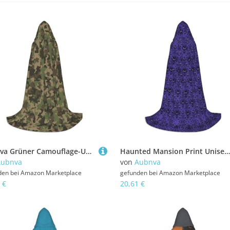
Aubnva Grüner Camouflage-Umhang mit Kapuze, Unisex, für Halloween, Cosplay, Karneval, bequem, stilvoll
Haunted Mansion Print Unisex Kapuzenumhang Vielfalt Halloween Cosplay Karneval bequem stilvoll Robe
Aubnva
von
Aubnva
den bei
Amazon Marketplace
gefunden bei
Amazon Marketplace
 €
20,61 €