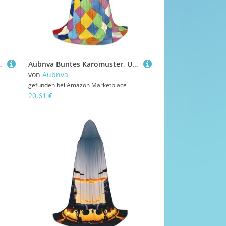
 Cosplay, Karneval, bequem, stilvoll
Aubnva Buntes Karomuster, Unisex, Kapuzenumhang, vielfältig, Halloween, Cosplay, Karneval, bequem, stilvoll
von
Aubnva
gefunden bei
Amazon Marketplace
20,61 €