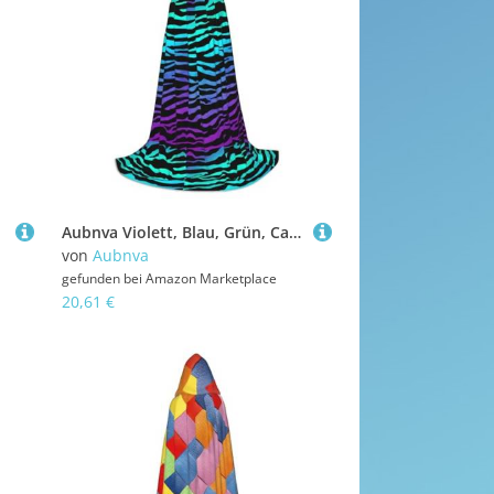
Aubnva Violett, Blau, Grün, Camouflage, Zebrastreifen, Unisex, Kapuzenumhang, verschiedene Anlässe, Halloween, Cosplay, Karneval, bequem, stilvoll
von
Aubnva
gefunden bei
Amazon Marketplace
20,61 €