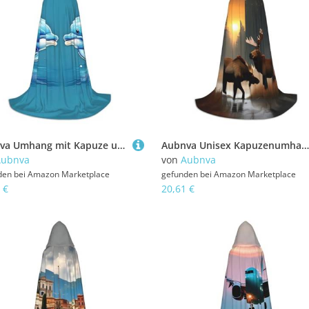
Aubnva Umhang mit Kapuze und Delphin Out Of Water, Unisex, für Halloween, Cosplay, Karneval, bequem, stilvoll
Aubnva Unisex Kapuzenumhang mit Hirschbär, Elch, verschiedene Designs, Halloween, Cosplay, Karneval, bequem, stilvoll
Aubnva
von
Aubnva
den bei
Amazon Marketplace
gefunden bei
Amazon Marketplace
 €
20,61 €