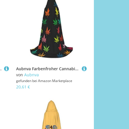
puze, für Halloween, Cosplay, Karneval, bequem, stilvoll
Aubnva Farbenfroher Cannabisblätter-Druck, Unisex, Kapuzenumhang, verschiedene Anlässe, Halloween, Cosplay, Karneval, bequem, stilvoll
von
Aubnva
gefunden bei
Amazon Marketplace
20,61 €