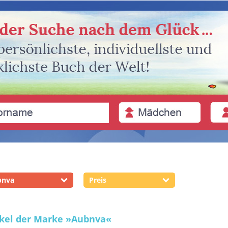
bnva
Preis
ikel der Marke
»Aubnva«