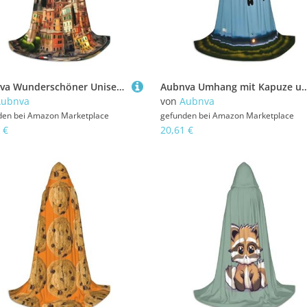
Aubnva Wunderschöner Unisex-Kapuzenumhang mit Italien-Druck, verschiedene Halloween-Cosplay-Karnevale, bequeme, stilvolle Robe
Aubnva Umhang mit Kapuze und Flugzeug im Abendlichter, Unisex, verschiedene Designs, Halloween,
Aubnva
von
Aubnva
den bei
Amazon Marketplace
gefunden bei
Amazon Marketplace
 €
20,61 €