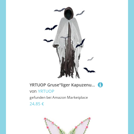
YRTUOP Gruse"liger Kapuzenumhang Für Erwachsene - Unisex Gruselumhang Mit Kapuze,Festliche Verkleidung Für Halloween Party, Rollenspiel, Bühnenauftritt Und Gruselhaus
von
YRTUOP
gefunden bei
Amazon Marketplace
24,85 €