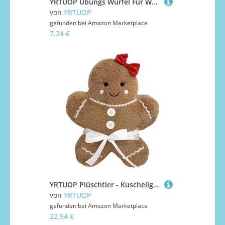
YRTUOP Übungs Würfel Für Workouts | 6-Seitiger Fitness Würfel Damenset 2-Teilig | Trainingsgeräte Krafttraining Zubehör für Anfänger Reise Büro Haushalt Outdoor Hotel Fitnessraum
von
YRTUOP
gefunden bei
Amazon Marketplace
7,24 €
YRTUOP Plüschtier - Kuschelig Weiche männchen Figur - Geschenk Für Kinder Mädchen Familie Freunde
von
YRTUOP
gefunden bei
Amazon Marketplace
22,94 €