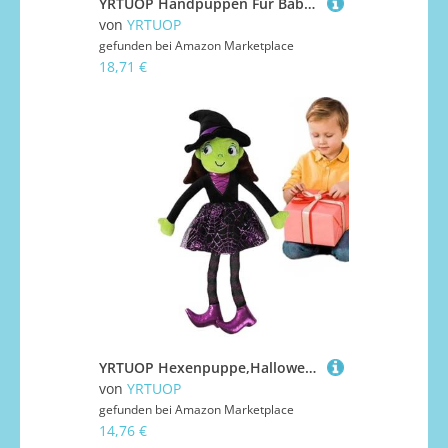
YRTUOP Handpuppen Für Babys | Nachbildung Kuscheltier - Schlafbegleiter Boxpuppe Mit Ausfahrbarem Arm Für Kinder Ab 3 Jahren Partyshow Geschichtenerzählen Rollenspiel
von
YRTUOP
gefunden bei
Amazon Marketplace
18,71 €
YRTUOP Hexenpuppe,Halloween Plüschhexe Spielzeug | Sanftes Dekospielzeug Für Mädchen Zuhause Wohnzimmer Sofa Bett
von
YRTUOP
gefunden bei
Amazon Marketplace
14,76 €