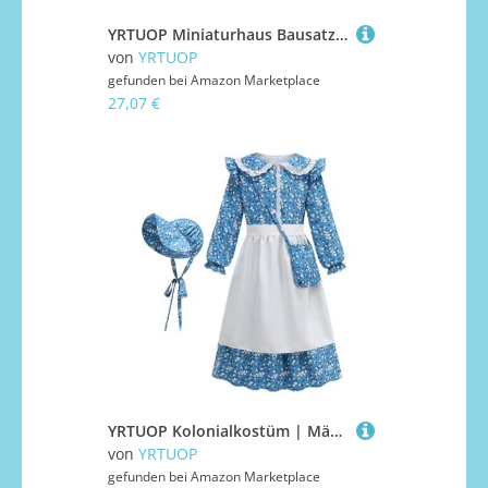
YRTUOP Miniaturhaus Bausatz - 3D Holz Bastelsatz für kleine Villa Modellbau mit LED,Zuhause Deko Geschenk Für Jugendliche Erwachsene Familie
von
YRTUOP
gefunden bei
Amazon Marketplace
27,07 €
YRTUOP Kolonialkostüm | Mädchen PrärieFür Halloween - Theaterfestspiel ung Für Rollenspiel Schulfotos Picknick Farmalltag Frühlingsfest Ostern
von
YRTUOP
gefunden bei
Amazon Marketplace