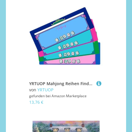
YRTUOP Mahjong Reihen Finder | Anfängerhilfe Für Mah-Jongg,4 Stück Linienfinder mit klaren Markierungen für Erwachsene für Zuhause, Outdoor, Reisen, Spieleabend, Urlaub, Picknick sowie Roadtrip
von
YRTUOP
gefunden bei
Amazon Marketplace
13,76 €