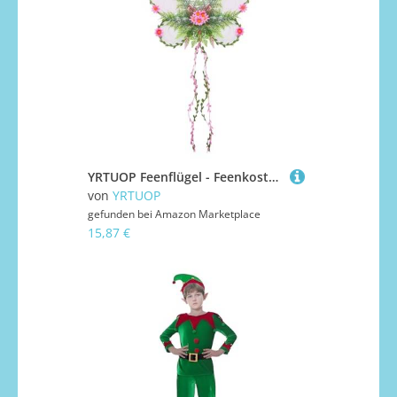
YRTUOP Feenflügel - Feenkostüm mit Ranken | Festzubehör Für Bühnenauftritte Party Weihnachten Halloween Karneval Makeup
von
YRTUOP
gefunden bei
Amazon Marketplace
15,87 €