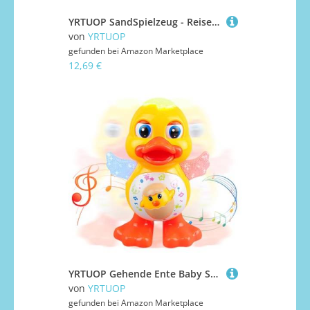
YRTUOP SandSpielzeug - Reise-Sandkastenspielzeug,Tierformen Interaktiver Spielspaß Für Kinder Wasserspiel Urlaub Familie Outdoor
von
YRTUOP
gefunden bei
Amazon Marketplace
12,69 €
YRTUOP Gehende Ente Baby Spielzeug,Tanzende Ente Baby Spielzeug - Batteriebetriebenes Tier mit LED-Licht für Krabbelspiele Spielzeit Kinderwagen und Autositz
von
YRTUOP
gefunden bei
Amazon Marketplace