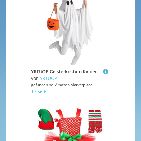
YRTUOP Geisterkostüm Kinder | Grusel Umhang Kostüm Für Kinder - mit Kürbis Süßigkeiten Taschen, Festlich Outfit Für Mädchen Fest Geburtstag Schulspiel Feiern
von
YRTUOP
gefunden bei
Amazon Marketplace
17,56 €