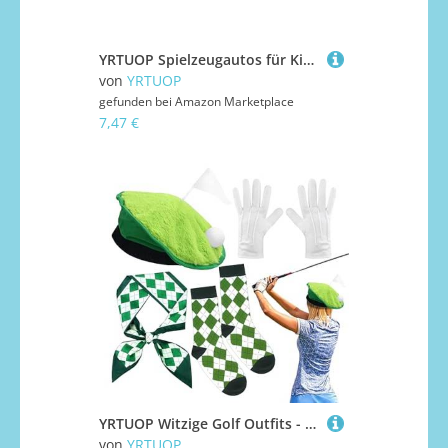
YRTUOP Spielzeugautos für Kinder in Spinnenform - Fahrzeug mit Schwungantrieb und Zurückziehfunktion | Kreatives Lernfahrzeug Für Draußen Und Drinnen Für Und Mädchen
von
YRTUOP
gefunden bei
Amazon Marketplace
7,47 €
YRTUOP Witzige Golf Outfits - Origineller Golferhut | Partyzubehör Leichtes Set Festliche Accessoires Für Outdoor Damen Herren Golfer Feier Halloween
von
YRTUOP