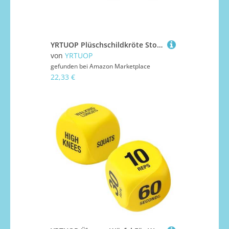
YRTUOP Plüschschildkröte Stofftier - Meeresschildkröte Mit - Kuscheliges Hautfreundliches Dekokissen Reisebegleiter Für Kinderzimmer Babygeschenk
von
YRTUOP
gefunden bei
Amazon Marketplace
22,33 €