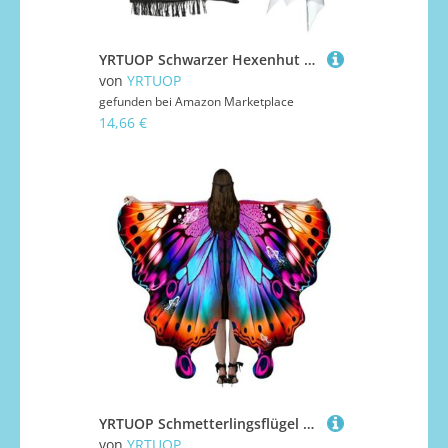
YRTUOP Schwarzer Hexenhut | Spitzen Hexenkostüm | Damen Kostüm Für Bühnenaufführung Deko Haus Cosplay Outfit Halloween Erwachsene Maskerade
von
YRTUOP
gefunden bei
Amazon Marketplace
14,66 €
YRTUOP Schmetterlingsflügel Für Erwachsene,Stilvolle Schmetterlingscape Für Cosplay | Maskenball Kostümzubehör & Bühnenperformance Umhang Für Rollenspiel
von
YRTUOP