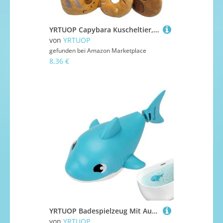
YRTUOP Capybara Kuscheltier, Niedlichen Capybara Plüschtier Capybaras Geldbörse Münztasche Geburtstagsgeschenk Für Mädchen Junge, 20x17cm
von
YRTUOP
gefunden bei
Amazon Marketplace
8,36 €
YRTUOP Badespielzeug Mit Aufziehmechanismus - Aufziehbare Haifisch Badespielzeug Für Kleinkinder - Aufziehbare Tiere Für Kleinkinder 1-3 Jahre Badewanne Dusche Geschenk
von
YRTUOP