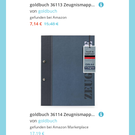
goldbuch 36113 Zeugnismappe Pastell türkis, Urkundenmappe DIN A4, Dokumentenmappe mit Schraubverschluss und 12 Sichttaschen, Ordnungsmappe aus Leinenstruktur mit 12 Hüllen, ca. 24 x 31.5 x 2 cm
von
goldbuch
gefunden bei
Amazon
7,14 €
15,48 €
goldbuch 36114 Zeugnismappe 2Colored blau, Urkundenmappe DIN A4, Dokumentenmappe mit Schraubverschluss und 12 Sichttaschen, Ordnungsmappe aus Leinenstruktur mit 12 Hüllen, ca. 24x 31 x 1,5 cm
von
goldbuch
gefunden bei
Amazon Marketplace
17,19 €