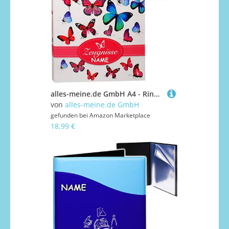
alles-meine.de GmbH A4 - Ringbuch/Zeugnisringbuch - Zeugnisse Bunte Schmetterlinge - incl. Name - mit Einsteckseiten & Einlagen - ERWEITERBAR/Ordner - Zeugnismappe - Sammel..
von
alles-meine.de GmbH
gefunden bei
Amazon Marketplace
18,99 €