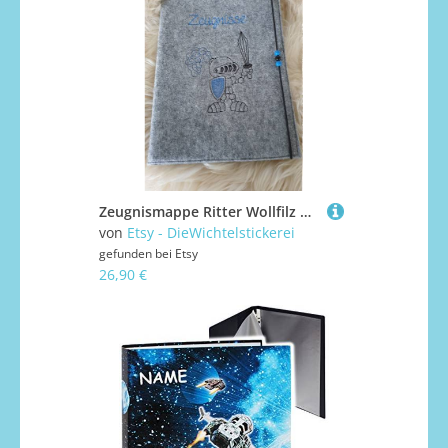
Zeugnismappe Ritter Wollfilz Mit Namen W89
von
Etsy - DieWichtelstickerei
gefunden bei
Etsy
26,90 €