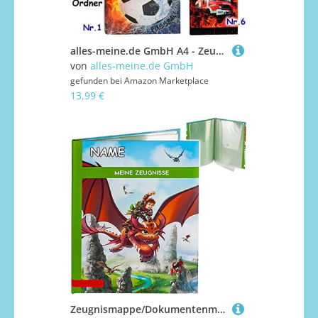
alles-meine.de GmbH A4 - Zeugnismappe/Ringbuch - Zeugnisse Feuerwehrauto - ERWEITERBAR - incl. Register & Einsteckseiten - z.B. Urkunden/Ordner - Sammelordner - Zeugnisring..
von
alles-meine.de GmbH
gefunden bei
Amazon Marketplace
13,99 €
Zeugnismappe/Dokumentenmappe Motivwahl Drachen Jäger inkl. Name - Meine Zeugnisse gebunden - Buch mit festen Seiten - A4 - A 4 - Zeugnisbuch - Softc..