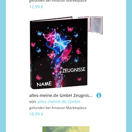
gefunden bei
Amazon Marketplace
12,99 €
alles-meine.de GmbH Zeugnismappe/Ringbuch/Zeugnisringbuch - Zeugnisse Schmetterlinge & Blumen - inkl. Name - Erweiterbar für Einsteckseiten + Einlagen - A 4 - Dokumentenmap..
von
alles-meine.de GmbH
gefunden bei
Amazon Marketplace
18,99 €