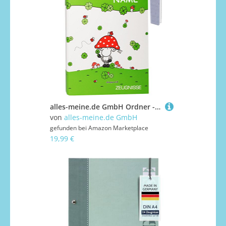
alles-meine.de GmbH Ordner - Zeugnisse - Schaf Sheepworld - incl. Name - mit Einsteckseiten - ERWEITERBAR - Ringbuch/Sammelordner - Zeugnismappe & Dokumentenmappe A 4 - Rin..
von
alles-meine.de GmbH
gefunden bei
Amazon Marketplace
19,99 €