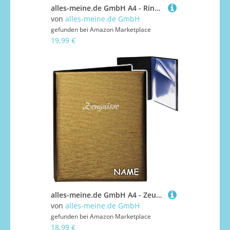
alles-meine.de GmbH A4 - Ringbuch/Zeugnisringbuch - Weltraum - Space - Raumschiff - ZEUGNISSE - incl. Name - mit Einsteckseiten - ERWEITERBAR - Zeugnismappe & Dokumente..
von
alles-meine.de GmbH
gefunden bei
Amazon Marketplace
19,99 €
alles-meine.de GmbH A4 - Zeugnismappe/Dokumentenmappe - Zeugnisse 3D Metallic Effekt - Gold/braun - inkl. Name - GEBUNDEN mit 20 festen Seiten- A 4 - Zeugnisbuch - ..
von
alles-meine.de GmbH
gefunden bei
Amazon Marketplace
18,99 €