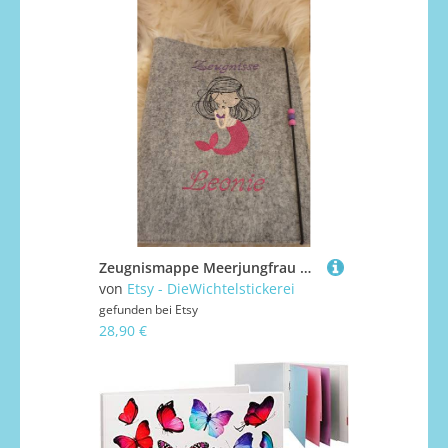
Zeugnismappe Meerjungfrau Wollfilz Mit Namen W128
von
Etsy - DieWichtelstickerei
gefunden bei
Etsy
28,90 €