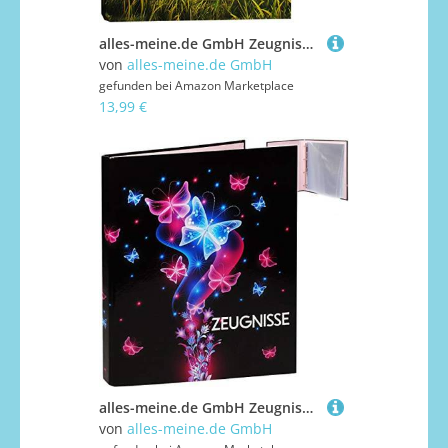
alles-meine.de GmbH Zeugnismappe/Ringbuch/Zeugnisringbuch - Zeugnisse Dinosaurier - Dino T-Rex - Erweiterbar für Einsteckseiten + Einlagen - A 4 - Dokumentenmappe - A4 Ring..
von
alles-meine.de GmbH
gefunden bei
Amazon Marketplace
13,99 €
alles-meine.de GmbH Zeugnismappe/Ringbuch/Zeugnisringbuch - Zeugnisse Schmetterlinge & Blumen - Erweiterbar für Einsteckseiten + Einlagen - A 4 - Dokumentenmappe - A4 Ringo..
von
alles-meine.de GmbH