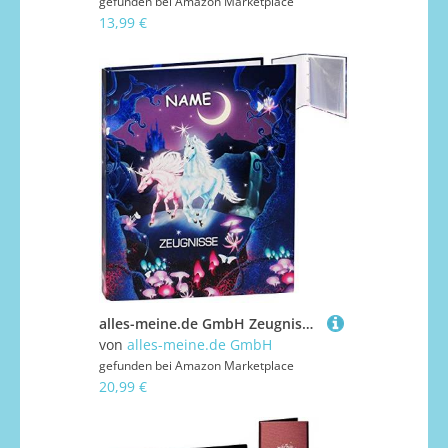
gefunden bei
Amazon Marketplace
13,99 €
alles-meine.de GmbH Zeugnismappe/Ringbuch/Zeugnisringbuch - Zeugnisse Einhorn & Pferde - incl. Name + 10 Einsteckseiten - dokumentenecht - Einlagen - A 4 - Dokumentenmappe ..
von
alles-meine.de GmbH
gefunden bei
Amazon Marketplace
20,99 €