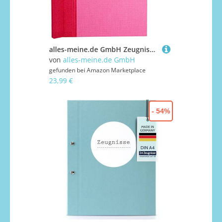
alles-meine.de GmbH Zeugnismappe/Dokumentenmappe/Zeugnisringbuch - Zeugnisse Leinen Struktur - PINK/ROSA - A 4 - GEBUNDEN & Erweiterbar - Schraubalbum - mit 24 festen Sei..
von
alles-meine.de GmbH
gefunden bei
Amazon Marketplace
23,99 €
- 54%