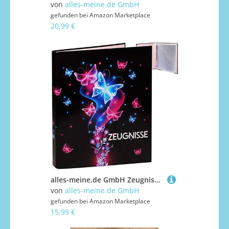
von
alles-meine.de GmbH
gefunden bei
Amazon Marketplace
20,99 €
alles-meine.de GmbH Zeugnismappe/Ringbuch/Zeugnisringbuch - Zeugnisse Schmetterlinge & Blumen - incl. 20 Seiten / 10 Einsteckseiten - dokumentenecht - Einlagen - A 4 - Doku..
von
alles-meine.de GmbH
gefunden bei
Amazon Marketplace
15,99 €