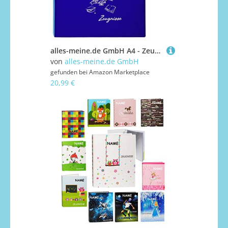
alles-meine.de GmbH A4 - Zeugnismappe/Dokumentenmappe - Zeugnisse Globus & Erde - Kunst-Leder Effekt - blau/türkis - inkl. Name - GEBUNDEN mit 20 festen Seiten- A 4..
von
alles-meine.de GmbH
gefunden bei
Amazon Marketplace
20,99 €