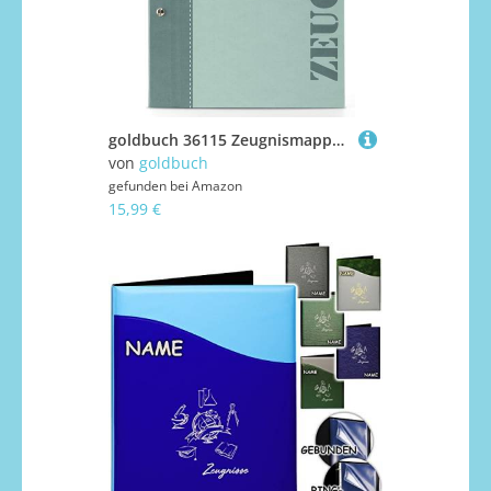
goldbuch 36115 Zeugnismappe 2Colored Grün, Urkundenmappe DIN A4, Dokumentenmappe mit Schraubverschluss und 12 Sichttaschen, Ordnungsmappe aus Leinenstruktur mit 12 Hüllen, ca. 24x 31 x 1,5 cm
von
goldbuch
gefunden bei
Amazon
15,99 €