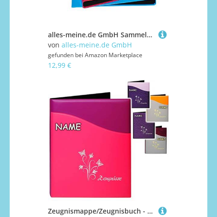
alles-meine.de GmbH Sammelordner/Ringbuch Zeugnisse incl. Namen - ROT A4 für Dokumente/Zeugnis/Zeugnisheft/Zeugnismappe/Zeugnisordner/Dokumentenmappe - Ordner Rin..
von
alles-meine.de GmbH
gefunden bei
Amazon Marketplace
12,99 €
Zeugnismappe/Zeugnisbuch - Zeugnisse Blumen & Schmetterlinge - Modell-Mix - inkl. Name - A4 - GEBUNDEN mit 20 festen Seiten- A 4 - Softcover - für..