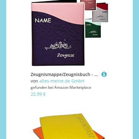
Zeugnismappe/Zeugnisbuch - Zeugnisse Eulen & Schmetterlinge - Modell-Mix - inkl. Name - A4 - GEBUNDEN mit 20 festen Seiten- A 4 - Softcover - für ..
von
alles-meine.de GmbH
gefunden bei
Amazon Marketplace
22,99 €