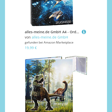
alles-meine.de GmbH A4 - Ordner - Zeugnisse__ Weltraum - Space - Raumschiff - incl. Name - mit Einsteckseiten - ERWEITERBAR - Ringbuch/Sammelordner - Zeugnismappe & Do..
von
alles-meine.de GmbH
gefunden bei
Amazon Marketplace
19,99 €