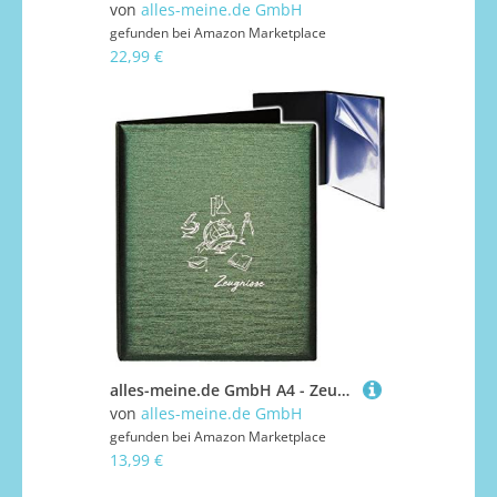
von
alles-meine.de GmbH
gefunden bei
Amazon Marketplace
22,99 €
alles-meine.de GmbH A4 - Zeugnismappe/Dokumentenmappe - Zeugnisse Globus & Erde - 3D Metallic Effekt - grün/dunkelgrün - GEBUNDEN mit 20 festen Seiten- A 4 - Zeugni..
von
alles-meine.de GmbH
gefunden bei
Amazon Marketplace
13,99 €