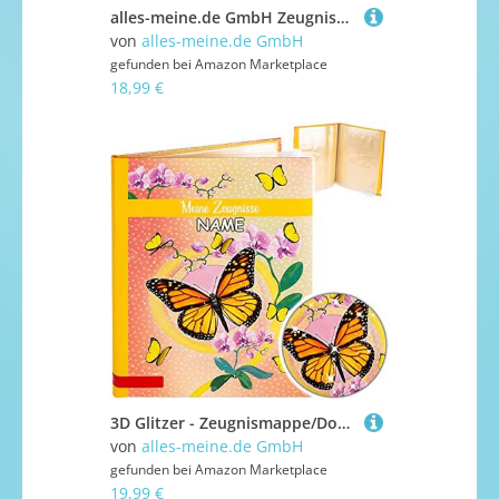
alles-meine.de GmbH Zeugnismappe/Dokumentenmappe/Zeugnisringbuch - Zeugnisse Metallic Effekt - Gold/Gelbgold - A 4 - GEBUNDEN & Erweiterbar - Schraubalbum - mit 24 festen..
von
alles-meine.de GmbH
gefunden bei
Amazon Marketplace
18,99 €
3D Glitzer - Zeugnismappe/Dokumentenmappe Motivwahl Schmetterlinge & Blumen inkl. Name - Meine Zeugnisse gebunden - Buch mit festen Seiten - A4 - A ..
von
alles-meine.de GmbH
gefunden bei
Amazon Marketplace
19,99 €