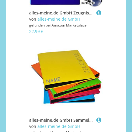
alles-meine.de GmbH Zeugnismappe/Zeugnisbuch - Zeugnisse Globus & Erde - Modell-Mix - inkl. Name - A4 - GEBUNDEN mit 20 festen Seiten- A 4 - Softcover - für Kinder Er..
von
alles-meine.de GmbH
gefunden bei
Amazon Marketplace
22,99 €
alles-meine.de GmbH Sammelordner/Ringbuch Zeugnisse incl. Namen - BLAU A4 für Dokumente/Zeugnis/Zeugnisheft/Zeugnismappe/Zeugnisordner/Dokumentenmappe - Ordner Ri..
von
alles-meine.de GmbH