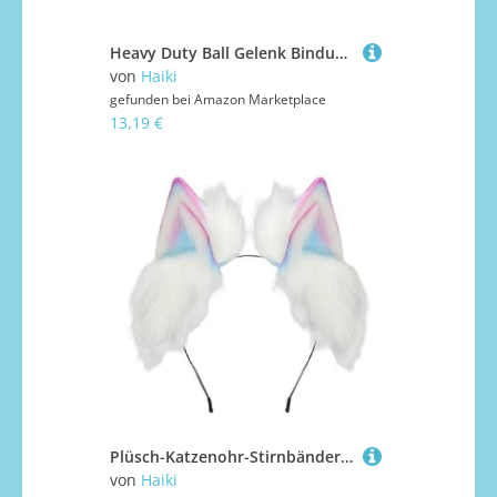
Heavy Duty Ball Gelenk Bindungsstabkopf Mit 360 Grad Rotation Für Fernsteuerspielzeug Leichtes Aluminiumverknüpfung
von
Haiki
gefunden bei
Amazon Marketplace
13,19 €
Plüsch-Katzenohr-Stirnbänder mit Anime-Thema, mit modernen Farbverläufen, verstellbar, für Kostüme, Halloween, Alltag, Mode, Halloween, Anime-Haarbänder
von
Haiki