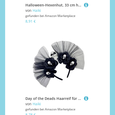
Halloween-Hexenhut, 33 cm hoch, spitz, Zaubererhut, Kostümzubehör für Damen, Herren, Kinder, Cosplay, tragbares Party-Zubehör, 5 Stück
von
Haiki
gefunden bei
Amazon Marketplace
8,91 €
Day of the Deads Haarreif für Halloween, Cincos des Mayoes Party-Kostüm, Rose, Blumenkrone, Mexikaner, Kopfschmuck für Damen und Mädchen, Halloween, Dia De Los Muerto Party-Kostüm
von
Haiki
gefunden bei
Amazon Marketplace
8,78 €