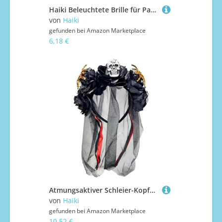
Haiki Beleuchtete Brille für Partys, Cosplay, einzigartige Designs, praktischer Rahmen, Kostüm, Konventionszubehör, leuchtende Partybrille
von
Haiki
gefunden bei
Amazon Marketplace
6,18 €
Atmungsaktiver Schleier-Kopfschmuck aus Spinnentier, Requisiten für Halloween-Kostüme, Rollenspiele und Themenfeiern, Polyester-Netz-Haarschmuck
von
Haiki
gefunden bei
Amazon Marketplace
10,52 €