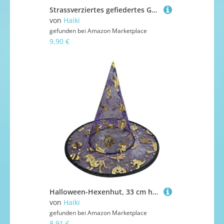
Strassverziertes gefiedertes Gesicht, leichtes Kostüm, bequem zu tragen für Halloween-Event und Cosplay, elegante Maskeraden
von
Haiki
gefunden bei
Amazon Marketplace
9,90 €
Halloween-Hexenhut, 33 cm hoch, spitz, Zaubererhut, Kostümzubehör für Damen, Herren, Kinder, Cosplay, tragbares Party-Zubehör, 5 Stück
von
Haiki
gefunden bei
Amazon Marketplace
8,91 €