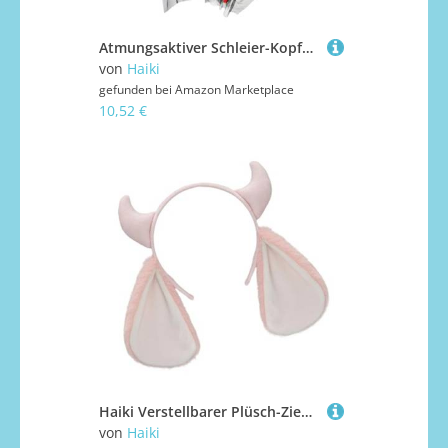
Atmungsaktiver Schleier-Kopfschmuck aus Spinnentier, Requisiten für Halloween-Kostüme, Rollenspiele und Themenfeiern, Polyester-Netz-Haarschmuck
von
Haiki
gefunden bei
Amazon Marketplace
10,52 €
Haiki Verstellbarer Plüsch-Ziegenohren-Kopfschmuck für Themenveranstaltungen, Rollenspiele, Bühnenshows, reisefreundlich, pelziger Kopf, Zubehör, kindersichere Tierohren, Verkleidungsrequisite
von
Haiki