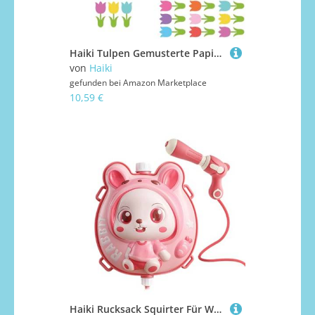
Haiki Tulpen Gemusterte Papierkunstsammlung 45 Stück Saisonal Dekorative Ausschnitte Für Handwerksliebhaber Kreative Papierblumenvorlagen
von
Haiki
gefunden bei
Amazon Marketplace
10,59 €
Haiki Rucksack Squirter Für Wasserspielen Ergonomisches Design Abs Kunststoffwasserpistole Kinder Aktivitäten Spielzeug Ergonomische Kinder Wassersprühgeräte