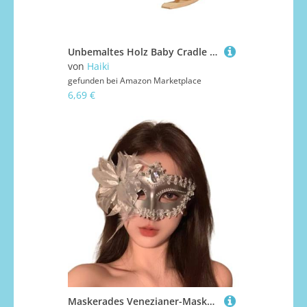
Unbemaltes Holz Baby Cradle Model Figur Spielzeug Für 1/12 Skala Puppenhaus Szene Gebäude Und Kindergartenausstellung Decors Doll House Accessoires
von
Haiki
gefunden bei
Amazon Marketplace
6,69 €
Maskerades Venezianer-Maske, Glitzer, halbes Gesicht, Augenmaske für Halloween, Ball, Cosplay, Aufführungen, Maskeraden für Damen und Herren