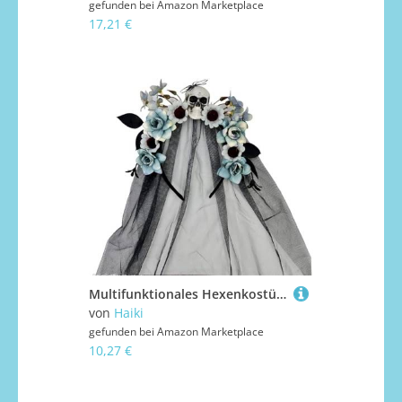
gefunden bei
Amazon Marketplace
17,21 €
Multifunktionales Hexenkostüm, Haarband mit langem Schleier, Haarstyling-Zubehör für Halloween-Party, Fotoshootings, Familienfeiern, Party-Kopfschmuck
von
Haiki
gefunden bei
Amazon Marketplace
10,27 €