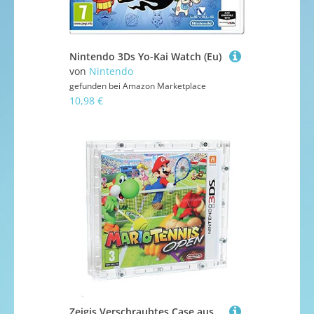
Nintendo 3Ds Yo-Kai Watch (Eu)
von
Nintendo
gefunden bei
Amazon Marketplace
10,98 €
Zeigis Verschraubtes Case aus Acrylglas für EIN Nintendo 3DS Spiel in OVP/Schutzbox/Protector/UV-Schutz/Transparent/Games