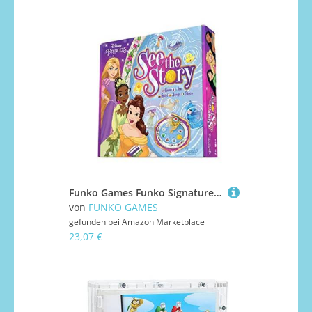
Funko Games Funko Signature - Disney Princess See The Story - ENG/FR/DE/SP/IT Lanaguages - Disney Princesses - Light Strategy Board Game for Children & Adults (Ages 10+) - 2-4 Players - Geschenkidee
von
FUNKO GAMES
gefunden bei
Amazon Marketplace
23,07 €