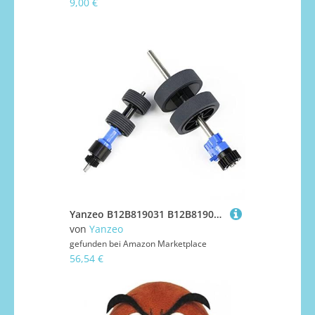
9,00 €
Yanzeo B12B819031 B12B819041 for Epson DS-530 ES-400 DS-530N DS-570W Ds-770 Ds-870 Ds-970 FF-680W Roller Assembly Kit
von
Yanzeo
gefunden bei
Amazon Marketplace
56,54 €