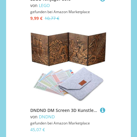
von
LEGO
gefunden bei
Amazon Marketplace
9,99 €
10,77 €
DNDND DM Screen 3D Kunstleder geprägter Drache mit vierteiligen Taschen, DND Master Screen mit wunderschöner Geschenk-Flet Hülle für D&D Dungeons and Dragon Tischspiel (Kupfer)
von
DNDND
gefunden bei
Amazon Marketplace
45,07 €