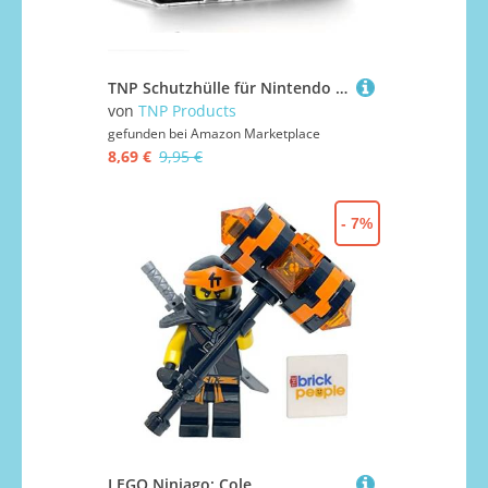
TNP Schutzhülle für Nintendo 3DS 2015, Aluminium Gehäuse Hartschalen Harte Hülle für Nintendo Switch Spiele Konsole, Scharnierloses Hartschalenetui Case Cover mit ultraschlankem Design, Transparente
von
TNP Products
gefunden bei
Amazon Marketplace
8,69 €
9,95 €
- 7%
LEGO Ninjago: Cole