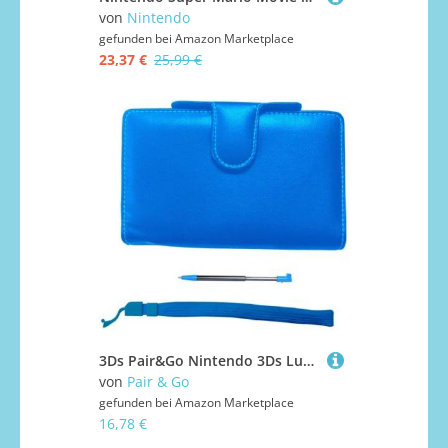
von
Nintendo
gefunden bei
Amazon Marketplace
23,37 €
25,99 €
3Ds Pair&Go Nintendo 3Ds Luxury Protector Case Accessory Pack Blue + Stylus + Wrist Strap (Eu)
von
Pair & Go
gefunden bei
Amazon Marketplace
16,78 €