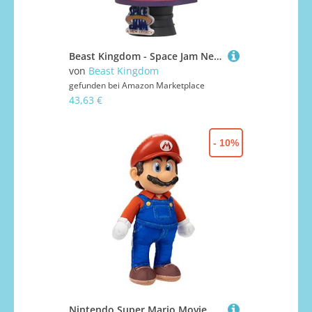
Beast Kingdom - Space Jam New Legacy DS-071 Sylvester & Tweety D-Stage Statue
von
Beast Kingdom
gefunden bei
Amazon Marketplace
43,63 €
- 10%
Nintendo Super Mario Movie 35cm Roto Plüsch - Mario