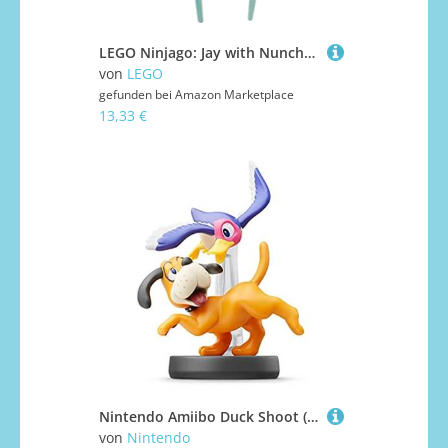
LEGO Ninjago: Jay with Nunchucks of Lightning from The Island
von
LEGO
gefunden bei
Amazon Marketplace
13,33 €
Nintendo Amiibo Duck Shoot (Super Smash Bros Series) for Wii U, 3DS
von
Nintendo