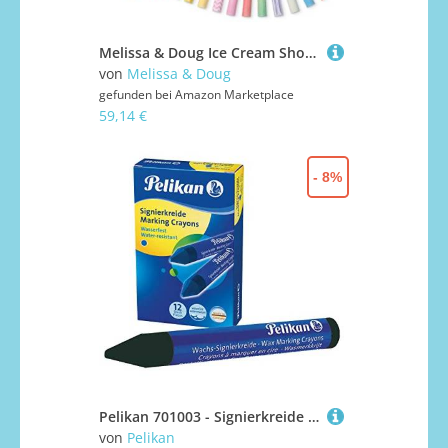
Melissa & Doug Ice Cream Shop Bunte Kreide und Halter Spielset - 33 Teile, tolles Geschenk für Mädchen und Jungen
von
Melissa & Doug
gefunden bei
Amazon Marketplace
59,14 €
- 8%
Pelikan 701003 - Signierkreide für rauhe Untergründe Schachtel mit 12 Stück, schwarz
von
Pelikan