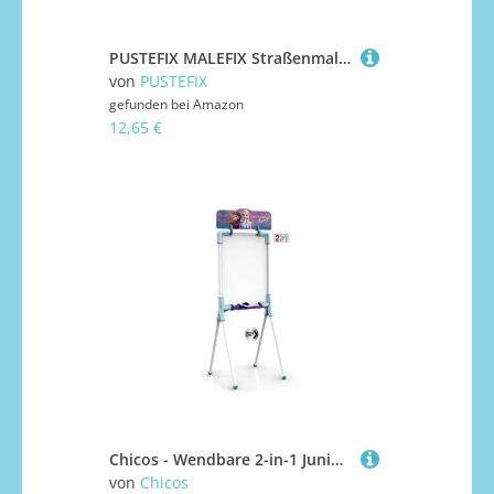
PUSTEFIX MALEFIX Straßenmalkreide 50er Packung I Malkreide für Kinder und Erwachsene I Vielfalt an Farben I Leuchtend und Kräftig I Wasserlösliche und hochwertige Kreide I für Straße u. Hof
von
PUSTEFIX
gefunden bei
Amazon
12,65 €
Chicos - Wendbare 2-in-1 Junior Tafel, inklusive Marker, Kreide, Radiergummi und Schablone Frozen II, Material von hoher Festigkeit und Haltbarkeit, ab 3 Jahren (53039)
von
Chicos