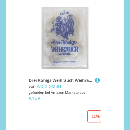
Drei Königs Weihrauch Weihrauch BT12 15G + 1 Kreide Airgun Incense Toy für Little Kid, Toddler mit Rifle, 15G Pellets, 1 Pellet
von
WICO GMBH
gefunden bei
Amazon Marketplace
5,74 €
- 11%