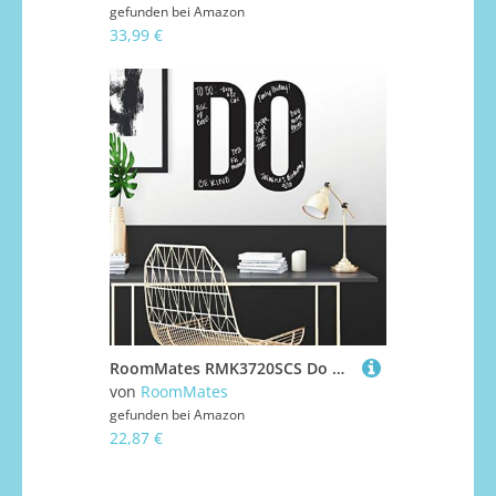
gefunden bei
Amazon
33,99 €
RoomMates RMK3720SCS Do Motivierende Kreide/Tafel zum Abziehen und Aufkleben
von
RoomMates
gefunden bei
Amazon
22,87 €