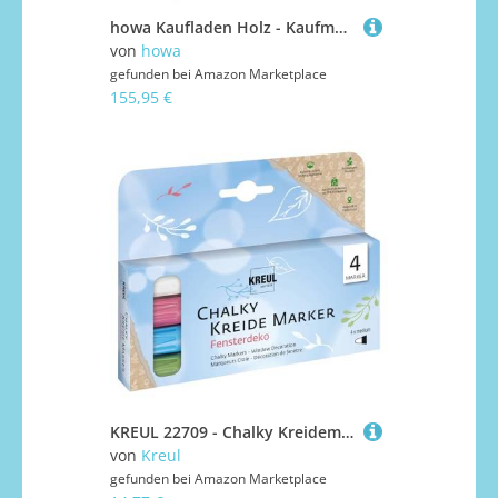
howa Kaufladen Holz - Kaufmannsladen mit 40-teiligem Kaufladen Zubehör, Spielkasse mit Spielzeugkartenleser, Tafel für Kreide, Vitrine, Natur - beige 47559
von
howa
gefunden bei
Amazon Marketplace
155,95 €
KREUL 22709 - Chalky Kreidemarker Fensterdeko, 4 Stifte, medium, matt, deckend, lichtecht, schnelltrocknend, Set mit non-permanenten Chalky Kreidemarker zum Bemalen & Beschreiben von Fensterscheiben
von
Kreul
gefunden bei
Amazon Marketplace