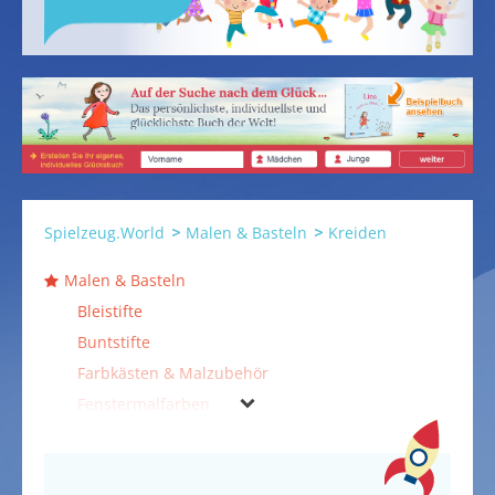
Spielzeug.World
Malen & Basteln
Kreiden
Malen & Basteln
Bleistifte
Buntstifte
Farbkästen & Malzubehör
Fenstermalfarben
Filzstifte
Fingerfarben