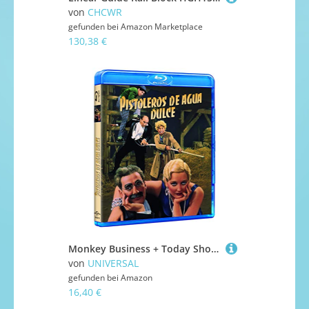
von
CHCWR
gefunden bei
Amazon Marketplace
130,38 €
Monkey Business + Today Show (Region B)
von
UNIVERSAL
gefunden bei
Amazon
16,40 €