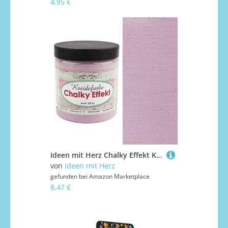
4,95 €
Ideen mit Herz Chalky Effekt Kreidefarbe, 250ml | hochdeckend | ultramatt | auf Wasser-Basis | Kreide-Farbe für Shabby-Chic & Vintage-Effekt (flieder)
von
Ideen mit Herz
gefunden bei
Amazon Marketplace
8,47 €