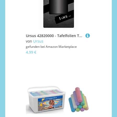
Ursus 42820000 - Tafelfolien Tape, matt schwarz, ca. 50 mm x 5 m, selbstklebend, abwaschbar, beschreibbar mit Kreide, Speckstein und Buntstiften, ideal um Gläser und Geschenke zu beschritften
von
Ursus
gefunden bei
Amazon Marketplace
4,99 €