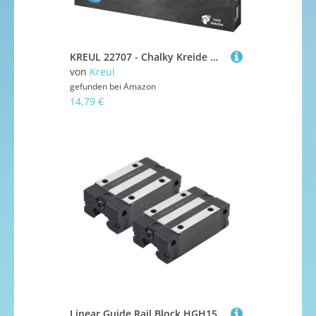
KREUL 22707 - Chalky Kreide Marker Set, 4 Stifte mit formstabiler Rundspitze ca. 2 - 3 mm, matte, non - permanente Flüssigkreide, zum Zeichnen auf Tafeln, Memoboards oder Glasoberflächen
von
Kreul
gefunden bei
Amazon
14,79 €
Linear Guide Rail Block HGH15CA HGH20CA HGH25CA Leiger Kreide FÜR Router -Teile (HGH15CA)