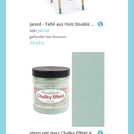
Janod - Tafel aus Holz Double Face Taupe und Grün - Skalierbar, höhenverstellbar - Magnetisches Whiteboard + Schiefer für Kreide - 13 Zubehörteile im Lieferumfang enthalten - Ab 3 Jahren, J09632
von
Janod
gefunden bei
Amazon
79,99 €
Ideen mit Herz Chalky Effekt Kreidefarbe, 250ml | hochdeckend | ultramatt | auf Wasser-Basis | Kreide-Farbe für Shabby-Chic & Vintage-Effekt (pastellgrün)