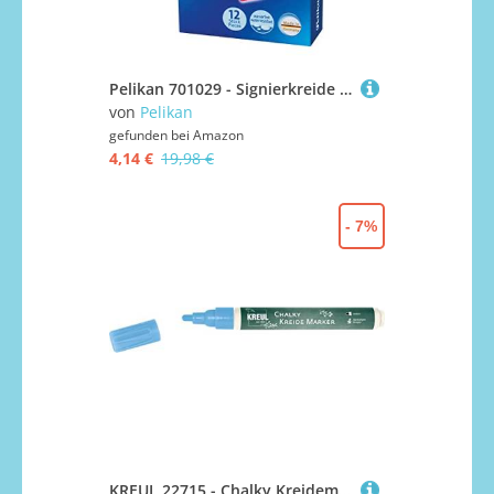
Pelikan 701029 - Signierkreide für rauhe Untergründe Schachtel mit 12 Stück, rot
von
Pelikan
gefunden bei
Amazon
4,14 €
19,98 €
- 7%
KREUL 22715 - Chalky Kreidemarker Medium, Nordic Blue, mit formstabiler Rundspitze ca. 2 - 3 mm, matte, non - permanente Flüssigkreide, zum Zeichnen auf Tafeln, Memoboards oder Glasoberflächen