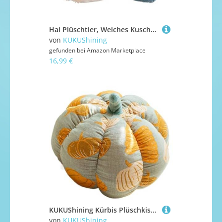
Hai Plüschtier, Weiches Kuscheliges Stofftierkissen Süßes Plüschtier Bequemes Schlafkissen for Kinderdekoration(80cm/31.5in)
von
KUKUShining
gefunden bei
Amazon Marketplace
16,99 €
KUKUShining Kürbis Plüschkissen, Gefüllte Flauschige Bodenkissen Dekoratives Sitzkissen for Stuhl Bett Auto Sofa(Yellow,30cm/11.8in)
von
KUKUShining