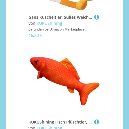
Gans Kuscheltier, Süßes Weiches Stofftier Weißer Schwan Plüschtier Gänse Kissen Plüsch Puppe Begleiter Für Kinder Erwachsene(60cm/23.6in)
von
KUKUShining
gefunden bei
Amazon Marketplace
16,23 €
KUKUShining Fisch Plüschtier, Süßes Stofftier Weiche Simulationspuppen Umarmungskissen for Kinder Jungen Dekoration Zuhause(Red,100cm/39.4in)
von
KUKUShining