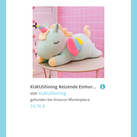
KUKUShining Reizende Einhorn Plüsch, Weich mit Regenbogenflügeln Mädchen Super für Zimmerdekoration(Green,30cm/11.8in)
von
KUKUShining
gefunden bei
Amazon Marketplace
10,76 €