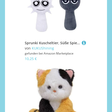
Sprunki Kuscheltier, Süße Spielfigur Stofftier Mini Weich Plüschtier Kissen Plüsch Spielzeug Für Die Partydekoration Zu Hause(2PCS-A)
von
KUKUShining
gefunden bei
Amazon Marketplace
10,25 €