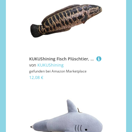
KUKUShining Fisch Plüschtier, Weich Gefülltes Dekoratives Schlafkissen Süßes Plüschkissen Als Geschenk for Kinder Geburtstag Erwachsene(Black,60cm/23.6in)
von
KUKUShining
gefunden bei
Amazon Marketplace
12,08 €