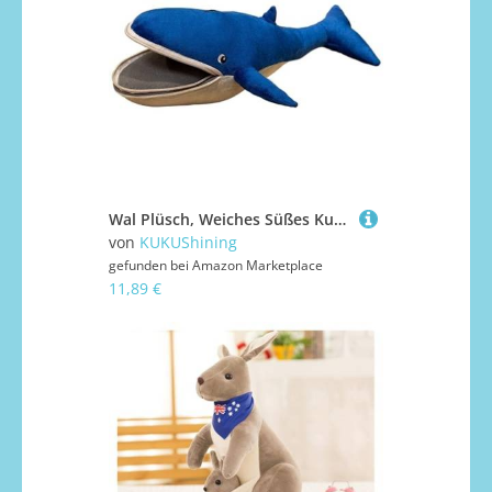
Wal Plüsch, Weiches Süßes Kuscheltier Puppenkissen Großes Maul Blauwal Plüsch Spielzeug Geschenke Für Kinder Geburtstag(40cm/15.7in)
von
KUKUShining
gefunden bei
Amazon Marketplace
11,89 €