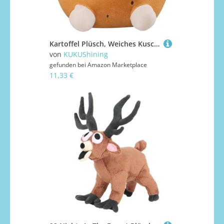
Kartoffel Plüsch, Weiches Kuscheltier Kartoffel Hund Stofftier Puppe Süßes Kreatives Plüschkissen Plüschtier Geschenk Für Partydekoration(28cm/11in)
von
KUKUShining
gefunden bei
Amazon Marketplace
11,33 €