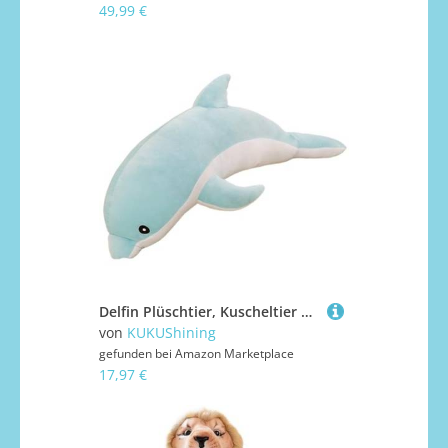
49,99 €
Delfin Plüschtier, Kuscheltier Weiche Gefüllte Tier Meerestier Schlafkissen Kuschelige Plüsch Spielgefährte Für Kinder(Blue,70cm/27.6in)
von
KUKUShining
gefunden bei
Amazon Marketplace
17,97 €