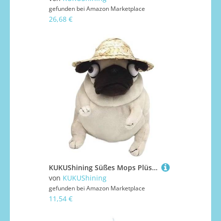
gefunden bei
Amazon Marketplace
26,68 €
KUKUShining Süßes Mops Plüschtier Weiches Knuddeliges Stofftier für Kinder Hundefreunde und Einzigartiges Geschenk für Mops Liebhaber und Geburtstage(Pug(hat))
von
KUKUShining
gefunden bei
Amazon Marketplace
11,54 €