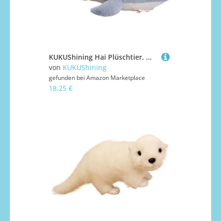
KUKUShining Hai Plüschtier, Weiche Stofftierpuppen Bequemes Schlafkissen Süßes Plüschtier Als Geschenk for Kinder(Gray,90cm/35.4in)
von
KUKUShining
gefunden bei
Amazon Marketplace
18,25 €