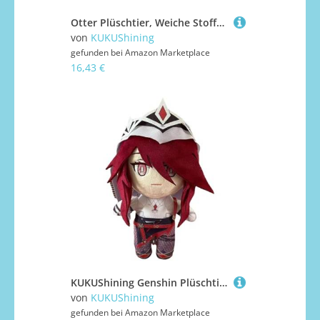
Otter Plüschtier, Weiche Stofftierpuppen Süße Plüschtiere Dekorieren Sie Das Dekokissen for Die Heimdekoration Geschenkspielzeug(White,45cm/17.7in)
von
KUKUShining
gefunden bei
Amazon Marketplace
16,43 €
KUKUShining Genshin Plüschtier, 20cm Anime Figur Ausgestopftes Süßes Impact Kuscheltier Cartoon Spielzeugpuppe for Fans Geschenke Geburtstag(Rusaria)
von
KUKUShining
gefunden bei
Amazon Marketplace