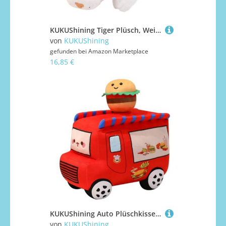
KUKUShining Tiger Plüsch, Weiche Kuschelige Stofftier Puppe Kawaii Umarmungskissen Plüschspielzeug Geburtstagsgeschenke Für Kinder(White,30cm/11.8in)
von
KUKUShining
gefunden bei
Amazon Marketplace
16,85 €
KUKUShining Auto Plüschkissen, Weiches Lustiges Food Truck Plüschkissen Verkehrsauto Puppe for Kindergeburtstagsfeiergeschenk(Red)
von
KUKUShining