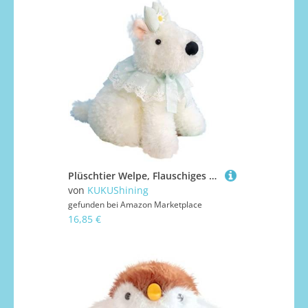
Plüschtier Welpe, Flauschiges Kuscheltier West Highland Dog Dolls Weiches Kawayi-Plüschtier Als Geschenk for Kinder for Geburtstag(Green,35cm/13.8in)
von
KUKUShining
gefunden bei
Amazon Marketplace
16,85 €