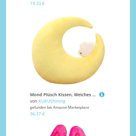
19,33 €
Mond Plüsch Kissen, Weiches Kuscheltier Mondform Dekokissen Mit Stern Kaninchen Wolken Plüschtier Kissen Zum Schlafen Ausruhen Spielen(Rabbit,80cm/31.5in)
von
KUKUShining
gefunden bei
Amazon Marketplace
36,37 €