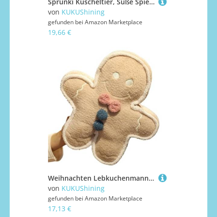
Sprunki Kuscheltier, Süße Spielfigur Stofftier Mini Weich Plüschtier Kissen Plüsch Spielzeug Für Die Partydekoration Zu Hause(5PCS-C)
von
KUKUShining
gefunden bei
Amazon Marketplace
19,66 €
Weihnachten Lebkuchenmann Plüsch, Weihnachts Kuscheltier Weiches Dekokissen Plüschtier Plüschpuppe Für Festliche Dekoration(Beige,42cm/16.53in)
von
KUKUShining
gefunden bei
Amazon Marketplace
17,13 €