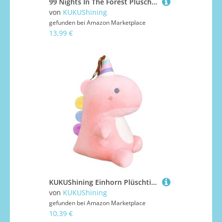
99 Nights In The Forest Plüschtier, Reizendes Kuscheltier Das Hirsch Bösewicht Spielcharakter for Sammler und Gamer-Fans (Lying)
von
KUKUShining
gefunden bei
Amazon Marketplace
13,99 €
KUKUShining Einhorn Plüschtier, Kuschelig Weiches Lustiges Stofftier Dinosaurier Puppen Plüschkissen for Kinder Geburtstagsgeschenk(Pink,23cm/9.05in)
von
KUKUShining
gefunden bei
Amazon Marketplace
10,39 €