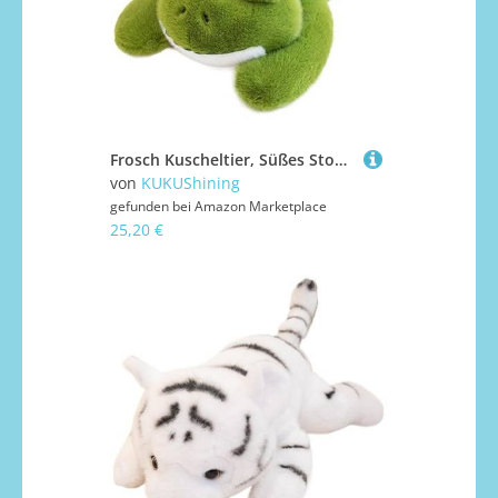
Frosch Kuscheltier, Süßes Stofftier Haustier Plüschtier Weiche Kissen Plüsch Spielzeug Realistische Interaktive Puppen Für Kinder(45cm/17.7in)
von
KUKUShining
gefunden bei
Amazon Marketplace
25,20 €