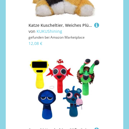
Katze Kuscheltier, Weiches Plüschtier Kuscheliges Stofftier Kätzchen Plüsch Spielzeug Cartoon Kissen Zum Umarmen Entspannen Für Kinder(Tricolor)
von
KUKUShining
gefunden bei
Amazon Marketplace
12,08 €