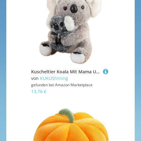
Kuscheltier Koala Mit Mama Und Baby, Weiche Plüschtier Kuschelige Koalas Stofftier Puppe Flauschiges Kawaii Plüsch Spielzeug Für Spielende
von
KUKUShining
gefunden bei
Amazon Marketplace
13,76 €