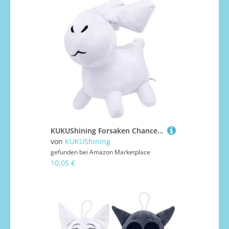
KUKUShining Forsaken Chance Gubby Plüschtier, Süße Katze Gubby Spielfigur Stofftier Zweimal C00lkidd Plüschtier for Gamer Kinder(Rabbit)
von
KUKUShining
gefunden bei
Amazon Marketplace
10,05 €