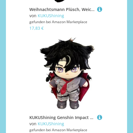
Weihnachtsmann Plüsch, Weiches Kuscheltier Stofftier Weihnachtspuppe Plüschkissen Plüsch Spielzeug Für Die Kinderkollektion(Female,50cm/19.8in)
von
KUKUShining
gefunden bei
Amazon Marketplace
17,83 €
KUKUShining Genshin Impact Kuscheltier, 20cm Anime Ankleidepuppe Mit Kleidung Süßes Weiches Plüschtier Als Geschenk for Gamer-Fans(Wriothesley)
von
KUKUShining
gefunden bei
Amazon Marketplace