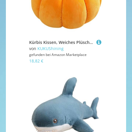
Kürbis Kissen, Weiches Plüschtier Halloween Kopfkissen Stofftier Dekokissen Flauschiges Süßes Plüsch Spielzeug Für Festliche Dekoration(Orange,35cm/13.8in)
von
KUKUShining
gefunden bei
Amazon Marketplace
18,82 €