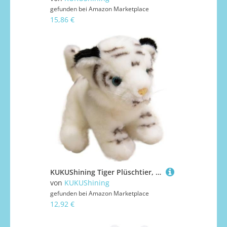
gefunden bei
Amazon Marketplace
15,86 €
KUKUShining Tiger Plüschtier, Simulation Sitzend Weiche Stofftierpuppe Bequemes Kissen Weihnachtsplüschtier for Kinder Geschenk(White,19cm/7.48in)
von
KUKUShining
gefunden bei
Amazon Marketplace
12,92 €