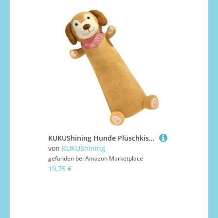
KUKUShining Hunde Plüschkissen, Süße Lange Stofftierpuppen Weiche Umarmungen Kawaii Plüschtiere for Die Heimdekoration Geschenk Kinder(Yellow)
von
KUKUShining
gefunden bei
Amazon Marketplace
19,75 €