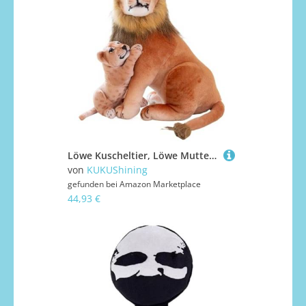
Löwe Kuscheltier, Löwe Mutter Und Baby Stofftier Puppen Weich Plüschtier Kuschelige Spielgefährten Plüschspielzeug Für Kinder
von
KUKUShining
gefunden bei
Amazon Marketplace
44,93 €