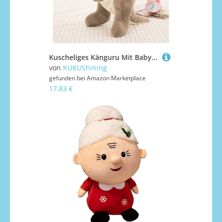
Kuscheliges Känguru Mit Babyplüsch, Weiches Stofftier for Kinder, Ideal for Kleinkinder, Kinderspielbereiche, Kinderzimmerdeko(LightGray,45cm/17.7in)
von
KUKUShining
gefunden bei
Amazon Marketplace
17,83 €