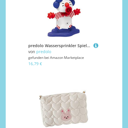
predolo Wassersprinkler Spielzeug Als Lustiges Clown Spielzeug EIN Tolles Gartenspielzeug Und Außenspielzeug Sowie EIN Wassersprühspielzeug Wasser in, Keine Bälle
von
predolo
gefunden bei
Amazon Marketplace
16,79 €