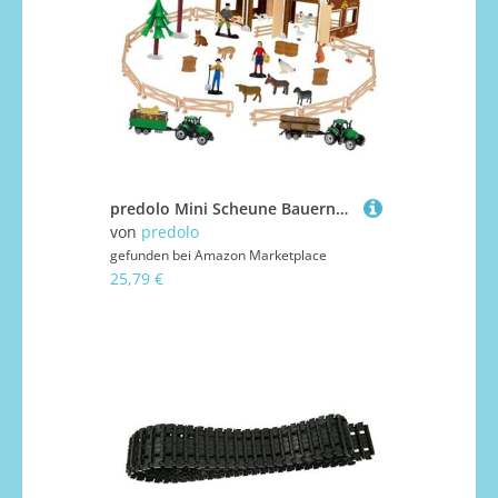
predolo Mini Scheune Bauernhof Spielzeug Spielset Simulation Bauernhöfe Tiere Scheune Modell Zaun Bauernhof
von
predolo
gefunden bei
Amazon Marketplace
25,79 €