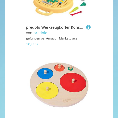
predolo Werkzeugkoffer Konstruktionsspielzeug Lernspielzeug Steckspiel mit Kinderfreundlicher Bohrmaschine Fördert Feinmotorik Und Kreativität für Kin, Hund
von
predolo
gefunden bei
Amazon Marketplace
18,69 €