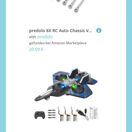
predolo 8X RC Auto Chassis Verbindungsstange, DIY Reparatur, Ersetzt Leichtes Hochleistungs RC Modellauto Zubehör Aus Metall für 1:12 H12Y H12P, Silber
von
predolo
gefunden bei
Amazon Marketplace
20,09 €