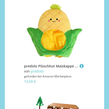
predolo Plüschhut Maiskappe für Festival Rollenspiele Maskenball Karneval
von
predolo
gefunden bei
Amazon Marketplace
13,69 €