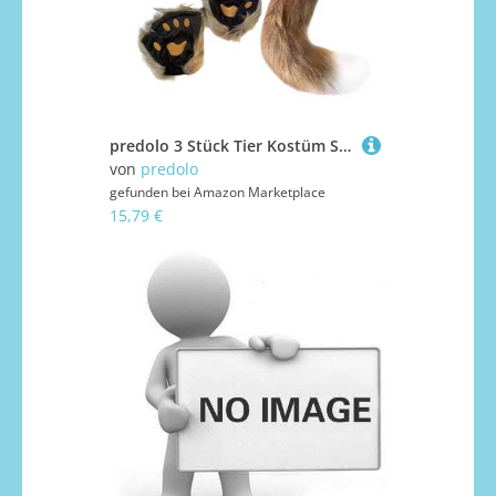
predolo 3 Stück Tier Kostüm Set mit Ohren Haarreif Plüsch Schwanz Und Handschuhen als Verkleidungs Zubehör Einfach Anzulegen für Fasching Und Thematische, Braun
von
predolo
gefunden bei
Amazon Marketplace
15,79 €