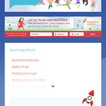
Spielzeug.World
Autorennbahnen
Baby-Shop
Babyspielzeuge
Brettspiele nach Alter
Bücher, CDs und DVDs
Falten & Kleben
Holzspielzeuge