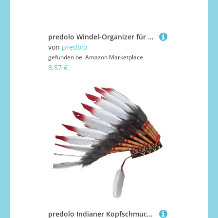
predolo Windel-Organizer für Kinderwagen, süße, leichte, kleine Wickeltasche, tragbare Handtasche, Mumientasche zum Einkaufen, Zuhause, Reisetücher, Hase
von
predolo
gefunden bei
Amazon Marketplace
8,57 €
predolo Indianer Kopfschmuck für Häuptlinge, Kostümzubehör für Partys, Cosplay, Rot-Weiss