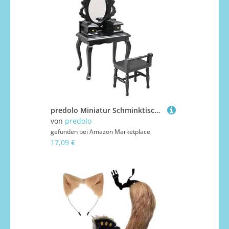
predolo Miniatur Schminktisch Hocker Set in Echtholz für Puppenhaus Dekoration, Schwarz
von
predolo
gefunden bei
Amazon Marketplace
17,09 €