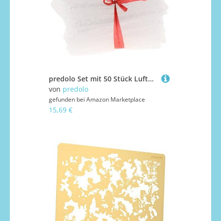
predolo Set mit 50 Stück Luftpolsterbeutel für sicheres Verpacken von zerbrechlichen Gegenständen, 25x30cm
von
predolo
gefunden bei
Amazon Marketplace
15,69 €