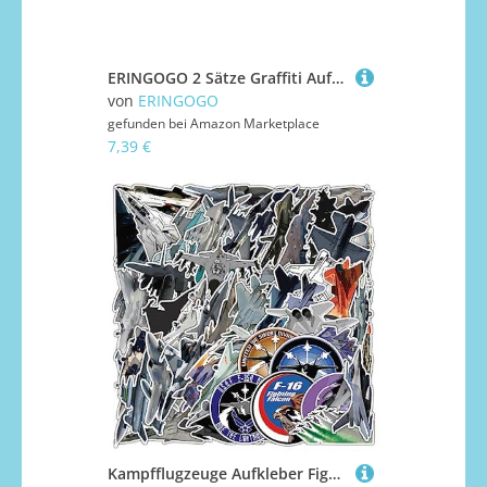
ERINGOGO 2 Sätze Graffiti Aufkleber PVC Wiederverwendbar Für Laptop Koffer Skateboard Notebook Dekoration
von
ERINGOGO
gefunden bei
Amazon Marketplace
7,39 €
Kampfflugzeuge Aufkleber Fighter Sticker Set 50 Stücke Niedlich Deko für Auto Laptop Skateboard Fahrrad Moped Motorrad Fahrrad Computer,Geeignet für Erwachsene Kinder