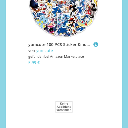
yumcute 100 PCS Sticker Kinder, Cartoon Aufkleber Vinyl Wasserfest ästhetisch für Skateboard Gitarre Laptops Scrapbook Fahrrad Koffer für Teenager Jungen Mädchen Erwachsene
von
yumcute
gefunden bei
Amazon Marketplace
5,99 €