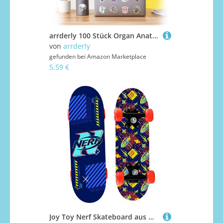
arrderly 100 Stück Organ Anatomie Aufkleber, Computer-Notebook-Aufkleber, Organ-Aufkleber, für Fahrrad,Gepäck,Skateboard,Stoßstange,Motorrad,Kühlschrank, Laptop
von
arrderly
gefunden bei
Amazon Marketplace
5,59 €
Joy Toy Nerf Skateboard aus Holz 87x20x9,5 cm, Mehrfarbig, lang, 42680