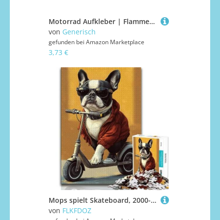
Motorrad Aufkleber | Flammen Design - 2 Stück wasserdichte Embleme für Fenster Boot Skateboard
von
Generisch
gefunden bei
Amazon Marketplace
3,73 €
Mops spielt Skateboard, 2000-teiliges Puzzle für Jugendliche und Erwachsene, Familienspiel zum Stressabbau, schwierige Herausforderung, Geschenke für Freunde und Familie, 70x100cm
von
FLKFDOZ