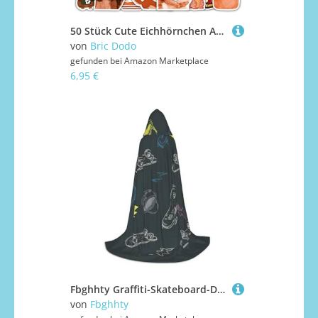
50 Stück Cute Eichhörnchen Aufkleber Auto Laptop Telefon Gitarre Skateboard Motorrad Fahrrad The Squirrel Animal Stickers Set Vinyl Wasserdicht Aesthetic Aufkleber für Jugendliche Kinder Erwachsene
von
Bric Dodo
gefunden bei
Amazon Marketplace
6,95 €
Fbghhty Graffiti-Skateboard-Druck, Unisex, Kapuzenumhang, Halloween, Cosplay, Karneval, bequemer Umhang für Teenager-Partys
von
Fbghhty