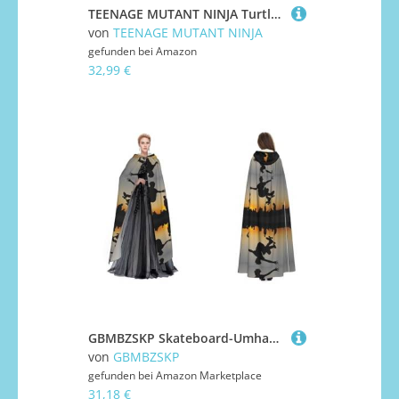
TEENAGE MUTANT NINJA Turtles Donnie Skateboard – exklusiv von Amazon
von
TEENAGE MUTANT NINJA
gefunden bei
Amazon
32,99 €
GBMBZSKP Skateboard-Umhang, Halloween-Kapuzenumhang, Maskerade, Party, Cosplay, Ostern, Unisex, Vampir-Hexen-Umhang für Erwachsene
von
GBMBZSKP
gefunden bei
Amazon Marketplace
31,18 €