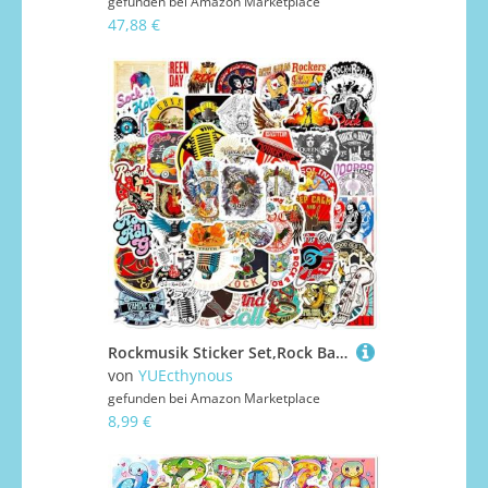
gefunden bei
Amazon Marketplace
47,88 €
Rockmusik Sticker Set,Rock Band Aufkleber,100 Stück Musik Band Punk Sticker,Wasserdichte Vinyl Aufkleber,Kinder für Laptop Handy Scrapbook Skateboard Wasserflasche Journal Macbook Tassen usw
von
YUEcthynous
gefunden bei
Amazon Marketplace
8,99 €