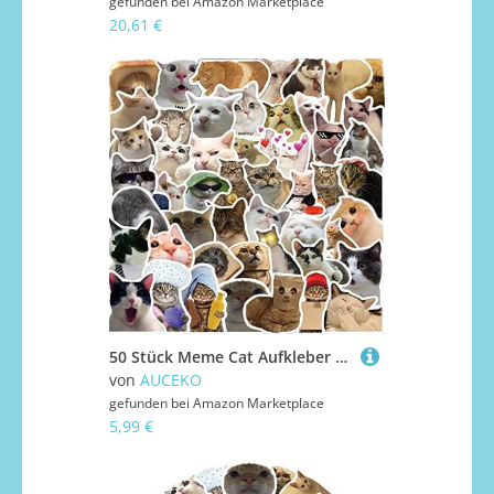
gefunden bei
Amazon Marketplace
20,61 €
50 Stück Meme Cat Aufkleber Pack Meme Katze Sticker Set wasserdichte Vinyl Sticker für Laptop Kinder Autos Motorrad Fahrrad Skateboard Gepäck Koffer Computer Aufkleber Graffiti Decal
von
AUCEKO
gefunden bei
Amazon Marketplace
5,99 €