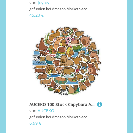
von
Joytoy
gefunden bei
Amazon Marketplace
45,20 €
AUCEKO 100 Stück Capybara Aufkleber Pack Capybara Sticker Set wasserdichte Vinyl Sticker für Laptop Kinder Autos Motorrad Fahrrad Skateboard Gepäck Koffer Computer Aufkleber Graffiti Decal
von
AUCEKO
gefunden bei
Amazon Marketplace
6,99 €