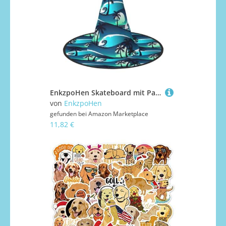
EnkzpoHen Skateboard mit Palmen-Wellen-Druck, Halloween-Zaubererhut, bequem, leicht, Festivals, Party, Kopfbedeckung
von
EnkzpoHen
gefunden bei
Amazon Marketplace
11,82 €