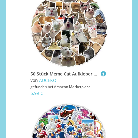
50 Stück Meme Cat Aufkleber Pack Katze Sticker Set wasserdichte Vinyl Sticker für Laptop Kinder Autos Motorrad Fahrrad Skateboard Gepäck Koffer Computer Aufkleber Graffiti Decal
von
AUCEKO
gefunden bei
Amazon Marketplace
5,99 €