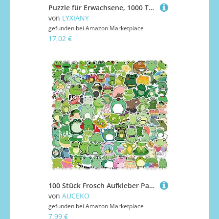
Puzzle für Erwachsene, 1000 Teile, Elefant auf Skateboard, hilft dem Gehirn, süchtig machendes Spielzeug zur Förderung der Geduld, EIN Kunstwerk, 38x26cm
von
LYXIANY
gefunden bei
Amazon Marketplace
17,02 €
100 Stück Frosch Aufkleber Pack Frog Sticker Set wasserdichte Vinyl Sticker für Laptop Kinder Autos Motorrad Fahrrad Skateboard Gepäck Koffer Computer Aufkleber Graffiti Decal
von
AUCEKO
gefunden bei
Amazon Marketplace
7,99 €