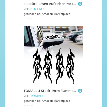
50 Stück Lesen Aufkleber Pack Reading Sticker Set wasserdichte Vinyl Sticker für Laptop Kinder Autos Motorrad Fahrrad Skateboard Gepäck Koffer Computer Aufkleber Graffiti Decal
von
AUCEKO
gefunden bei
Amazon Marketplace
5,99 €
TOMALL 4 Stück 19cm Flamme Reflektierend Aufkleber für Auto Rennsport Sportstreifen Aufkleber für Golfwagen Vinyl Wasserdichte Dekoration für Karosserie Truck SUV Geländewagen Skateboard (Schwarz)
von
TOMALL
gefunden bei
Amazon Marketplace
8,55 €