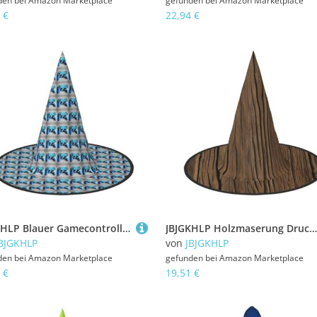
den bei
Amazon Marketplace
gefunden bei
Amazon Marketplace
 €
22,94 €
JBJGKHLP Blauer Gamecontroller Druck Halloween Hexenhut Unisex Karneval Cosplay Party Mode Cap Kostüm Zubehör
JBJGKHLP Holzmaserung Druck Halloween Hexenhut Unisex Karneval Cosplay Party Mode Kappe Kostüm Zubehör
BJGKHLP
von
JBJGKHLP
den bei
Amazon Marketplace
gefunden bei
Amazon Marketplace
 €
19,51 €