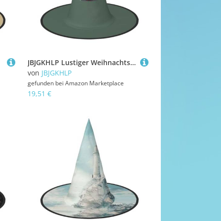
JBJGKHLP Lustiger Weihnachtselchkopf Druck Halloween Hexenhut Unisex Karneval Cosplay Party Mode Cap Kostüm Zubehör
von
JBJGKHLP
gefunden bei
Amazon Marketplace
19,51 €