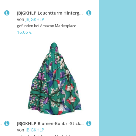
JBJGKHLP Leuchtturm Hintergrund Druck Halloween Hexenhut Unisex Karneval Cosplay Party Mode Kappe Kostüm Zubehör
von
JBJGKHLP
gefunden bei
Amazon Marketplace
16,05 €
eval, Halloween, Cosplay, Weihnachten, bequem, stilvoll
JBJGKHLP Blumen-Kolibri-Stickerei-Druck, Unisex, Erwachsene, mit Kapuze, langärmelig, Umhang, Halloween, Weihnachten, Karneval, Mottopartys
von
JBJGKHLP