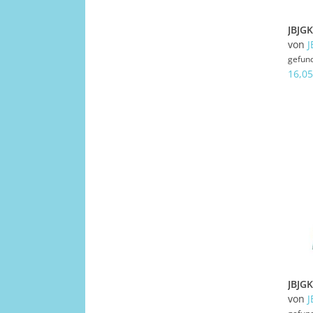
von
J
gefun
16,05
von
J