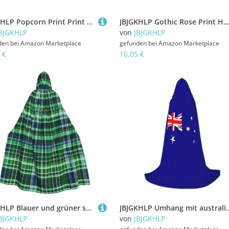
JBJGKHLP Popcorn Print Print Halloween Hexenhut Unisex Karneval Cosplay Party Mode Cap Kostüm Zubehör
JBJGKHLP Gothic Rose Print Halloween Hexenhut Unisex Karneval Cosplay Party Mode Cap Kostüm Zubehör
BJGKHLP
von
JBJGKHLP
den bei
Amazon Marketplace
gefunden bei
Amazon Marketplace
 €
16,05 €
JBJGKHLP Blauer und grüner schottischer Schottenkaro-Druck, Unisex, Erwachsene, mit Kapuze, langärmelig, Umhang, Halloween, Weihnachten, Karneval, Mottopartys
JBJGKHLP Umhang mit australischer Flagge, Unisex, mit Kapuze, Karn
BJGKHLP
von
JBJGKHLP