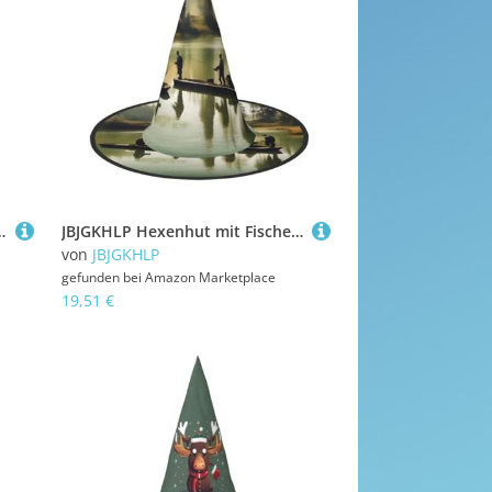
, Karneval, Halloween, Cosplay, Weihnachten, bequem, stilvoll
JBJGKHLP Hexenhut mit Fischermotiv, Unisex, Karneval, Cosplay, Party, Kostüm, Zubehör
von
JBJGKHLP
gefunden bei
Amazon Marketplace
19,51 €