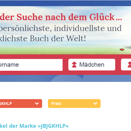
GKHLP
Preis
ikel der Marke
»JBJGKHLP«