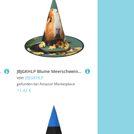
loween, Cosplay, Weihnachten, bequem, stilvoll
JBJGKHLP Blume Meerschweinchen Druck Halloween Hexenhut Unisex Karneval Cosplay Party Mode Cap Kostüm Zubehör
von
JBJGKHLP
gefunden bei
Amazon Marketplace
11,42 €