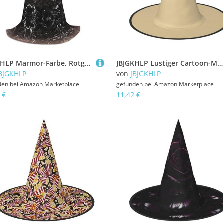
JBJGKHLP Marmor-Farbe, Rotgold-Druck, Unisex, Kapuzenumhang, Karneval, Halloween, Cosplay, Weihnachten, bequem, stilvoll
JBJGKHLP Lustiger Cartoon-Mops-Welpen-Hunde-Druck, Halloween, Hexenhut, Unisex, Karneval, Cosplay, Party, Mode, Kappe, Kostümzubehör
BJGKHLP
von
JBJGKHLP
den bei
Amazon Marketplace
gefunden bei
Amazon Marketplace
 €
11,42 €