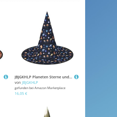
JBJGKHLP Planeten Sterne und Milchstraße Galaxie Druck Halloween Hexenhut Unisex Karneval Cosplay Party Mode Cap Kostüm Zubehör
von
JBJGKHLP
gefunden bei
Amazon Marketplace
16,05 €