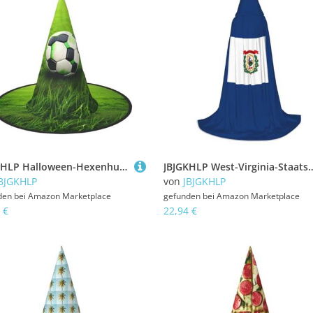
JBJGKHLP Halloween-Hexenhut mit grünem Gras, Fußball-Druck, Unisex, Karneval, Cosplay, Party, Mode-Kappe, Kostüm-Zubehör
JBJGKHLP West-Virginia-Staatsflagge, Unisex, Kapuzenumhang, Robe, Karneval, Hal
BJGKHLP
von
JBJGKHLP
den bei
Amazon Marketplace
gefunden bei
Amazon Marketplace
 €
22,94 €