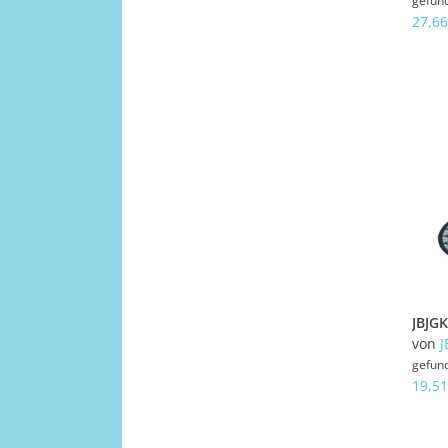
gefun
27,66
von
J
gefun
19,51