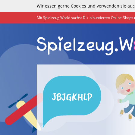
Wir essen gerne Cookies und verwenden sie auc
Mit Spielzeug.World suchst Du in hunderten Online-Shops 
JBJGKHLP