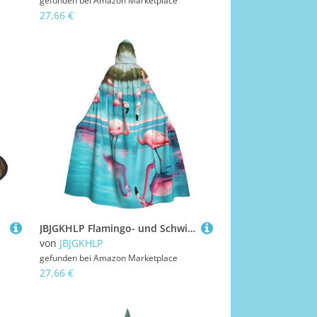
gefunden bei
Amazon Marketplace
27,66 €
JBJGKHLP Flamingo- und Schwimmbad-Druck, Unisex, Erwachsene, mit Kapuze, langärmelig, Umhang, Halloween, Weihnachten, Karneval, Mottopartys
von
JBJGKHLP
gefunden bei
Amazon Marketplace
27,66 €