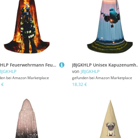
JBJGKHLP Feuerwehrmann Feuerwehrmann Flamme Druck Unisex Kapuzenumhang Robe Karneval Halloween Cosplay Weihnachten Bequem Stilvoll
JBJGKHLP Unisex Kapuzenumhang mit Flugzeug in den Abendlichtern bedruckt
BJGKHLP
von
JBJGKHLP
den bei
Amazon Marketplace
gefunden bei
Amazon Marketplace
 €
18,32 €