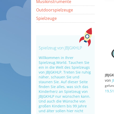
Musikinstrumente
Outdoorspielzeuge
Spielzeuge
Spielzeug von JBJGKHLP
Willkommen in Ihrer
Spielzeug.World. Tauchen Sie
ein in die Welt des Spielzeugs
von JBJGKHLP. Treten Sie ruhig
näher, schauen Sie und
von
J
staunen Sie. Auf dieser Seite
gefun
finden Sie alles, was sich das
19,51
Kinderherz an Spielzeug von
JBJGKHLP nur wünschen kann.
Und auch die Wünsche von
großen Kindern bis 99 Jahre
und älter sollen hier nicht