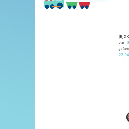
von
J
gefun
22,94