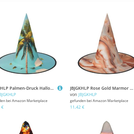
JBJGKHLP Palmen-Druck Halloween Hexenhut Unisex Karneval Cosplay Party Mode Cap Kostüm Zubehör
JBJGKHLP Rose Gold Marmor Druck Halloween Hexenhut Unisex Karneval Cosplay Party Mode Cap Kostüm Zubehör
BJGKHLP
von
JBJGKHLP
den bei
Amazon Marketplace
gefunden bei
Amazon Marketplace
 €
11,42 €