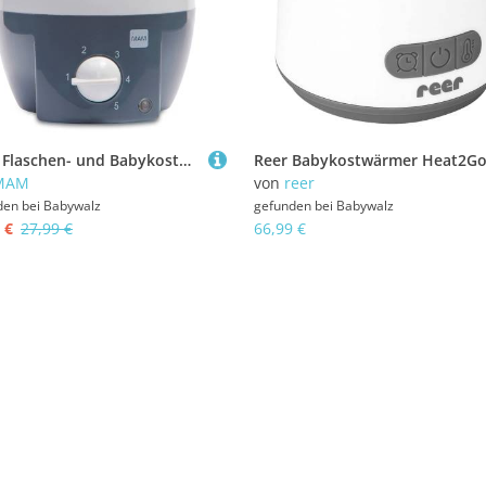
Mam Flaschen- und Babykostwärmer
Reer Babykostwärmer Heat2G
MAM
von
reer
den bei
Babywalz
gefunden bei
Babywalz
 €
27,99 €
66,99 €