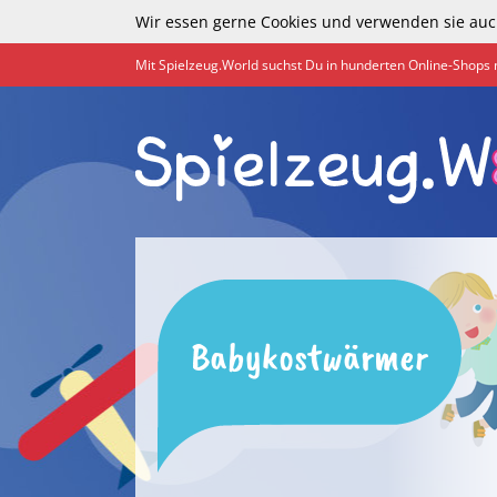
Wir essen gerne Cookies und verwenden sie auc
Mit Spielzeug.World suchst Du in hunderten Online-Shops 
Babykostwärmer