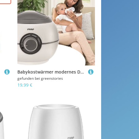
Babykostwärmer modernes Design FoodBall
gefunden bei
greenstories
19,99 €