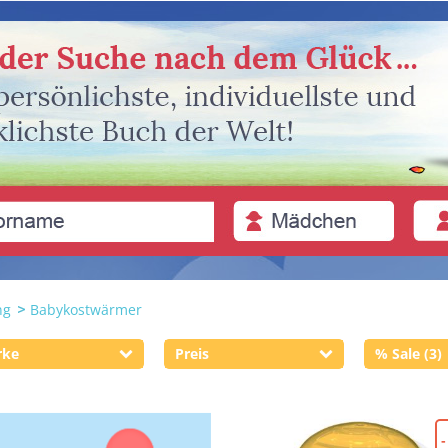
ng
Babykostwärmer
rke
Preis
% Sale (3)