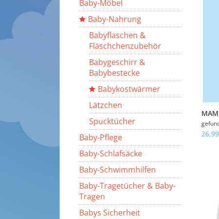
Baby-Möbel
Baby-Nahrung
Babyflaschen &
Fläschchenzubehör
Babygeschirr &
Babybestecke
Babykostwärmer
Lätzchen
MAM 
Spucktücher
gefun
26,99
Baby-Pflege
Baby-Schlafsäcke
Baby-Schwimmhilfen
Baby-Tragetücher & Baby-
Tragen
Babys Sicherheit