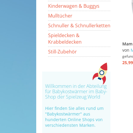
Kinderwagen & Buggys
Mulltücher
Schnuller & Schnullerketten
Spieldecken &
Krabbeldecken
von
Still-Zubehör
gefun
25,99
Willkommen in der Abteilung
für Babykostwärmer im Baby-
Shop der Spielzeug.World
Hier finden Sie alles rund um
"Babykostwärmer" aus
hunderten Online Shops von
verschiedensten Marken.