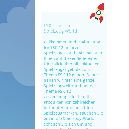
FSK 12 in der
Spielzeug.World
Willkommen in der Abteilung
für FSK 12 in Ihrer
Spielzeug.World. Wir möchten
Ihnen auf dieser Seite einen
Überblick über alle aktuellen
Spielzeugangebote zum
Thema FSK 12 geben. Daher
haben wir hier eine ganze
Spielzeugwelt rund um das
Thema FSK 12
zusammengestellt - mit
Produkten von zahlreichen
bekannten und beliebten
Spielzeugmarken. Tauchen Sie
ein in die Spielzeug.World,
schauen Sie sich um und