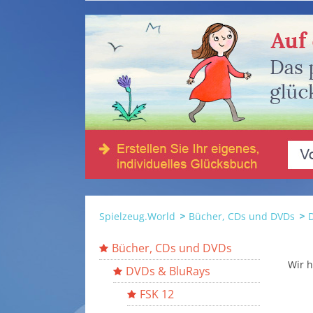
Spielzeug.World
Bücher, CDs und DVDs
Bücher, CDs und DVDs
Wir h
DVDs & BluRays
FSK 12