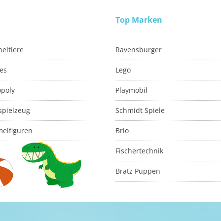
Top Marken
eltiere
Ravensburger
es
Lego
poly
Playmobil
spielzeug
Schmidt Spiele
elfiguren
Brio
Fischertechnik
Bratz Puppen