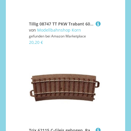
Tillig 08747 TT PKW Trabant 601 Kombi
von
Modellbahnshop Korn
gefunden bei
Amazon Marketplace
20,20 €
Trix 62115 C-Gleis gebogen, Radius 360 mm/Bogen 15° (1 Stück)