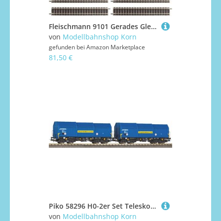
Fleischmann 9101 Gerades Gleis Länge 111 mm (20 Stück)
von
Modellbahnshop Korn
gefunden bei
Amazon Marketplace
81,50 €
Piko 58296 H0-2er Set Teleskophaubenwagen, Transwaggon, Ep.V
von
Modellbahnshop Korn