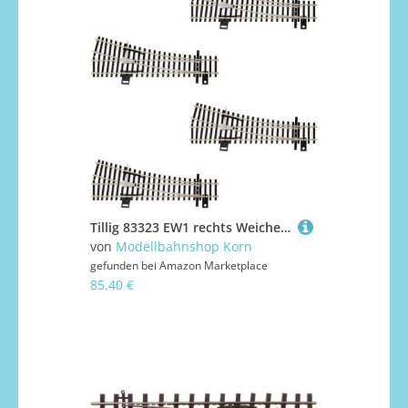
Tillig 83323 EW1 rechts Weiche 15° ohne Antrieb (4 Stück)
von
Modellbahnshop Korn
gefunden bei
Amazon Marketplace
85,40 €