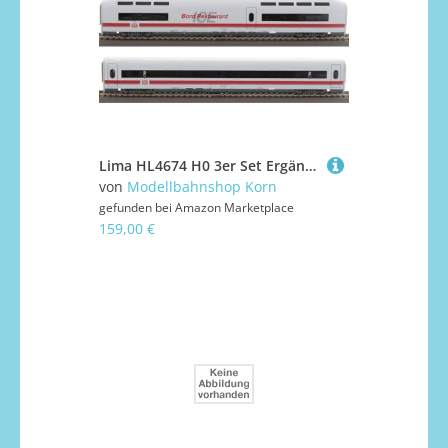
Lima HL4674 H0 3er Set Ergänzungswagen BR 401 Ice 1, DBAG, Ep.IV-V
von
Modellbahnshop Korn
gefunden bei
Amazon Marketplace
159,00 €