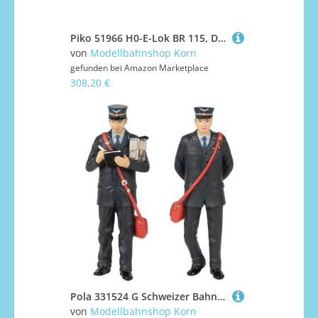
Piko 51966 H0-E-Lok BR 115, DBAG, Ep.VI, DC Sound
von
Modellbahnshop Korn
gefunden bei
Amazon Marketplace
308,20 €
Pola 331524 G Schweizer Bahnbedienstete
von
Modellbahnshop Korn