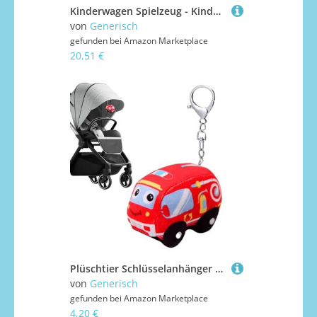
Kinderwagen Spielzeug - Kinder Puppenwagen Mit Sonnendach | Realistischer Zusammenklappbarer Schiebewagen - Für Mädchen Rollenspiel Haus Party Geburtstag
von
Generisch
gefunden bei
Amazon Marketplace
20,51 €
Plüschtier Schlüsselanhänger | Plüsch Feuerwehrauto Puppe für Kinderwagen - Weiches Lernspielzeug Für Handtasche Rucksack Kinderzimmer Haus Wohnung Outdoor
von
Generisch
gefunden bei
Amazon Marketplace
4,20 €