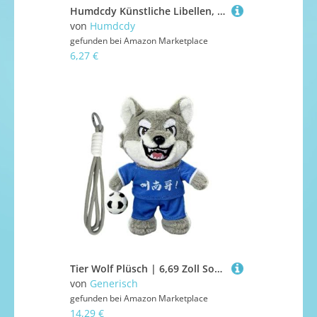
Humdcdy Künstliche Libellen, Fliegenvertreiber, realistische künstliche, Tierfiguren, Gartendekoration für Kinder, Lernen, Klassenzimmer, Demonstration, Baby, Kinderwagen, Rasen
von
Humdcdy
gefunden bei
Amazon Marketplace
6,27 €
Tier Wolf Plüsch | 6,69 Zoll Sound Tierfigur | Dekorativer Cartoon Anhänger | Sweet Gift Geschenk an Toy Adults Rucksäcke Haus Kinderwagen Voyage Urlaub Urlaub
von
Generisch
gefunden bei
Amazon Marketplace
14,29 €