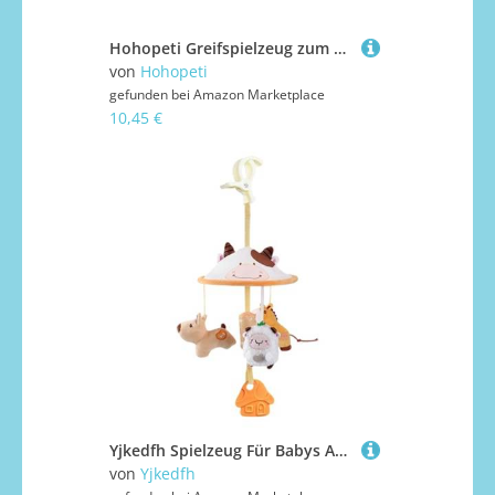
Hohopeti Greifspielzeug zum Ziehen Langlebig und Sicher Fördert Feinmotorik und Sensorik Drehbar und Beissfest Geeignet für Junge Mädchen Ab Geburt für Kinderwagen und Babysitze
von
Hohopeti
gefunden bei
Amazon Marketplace
10,45 €
Yjkedfh Spielzeug Für Babys An Kinderwagen - Hängendes Spielzeug Mit Musik Für Kleinkinder Am Autositz | Kinderwagen Zubehör Für Und Mädchen
von
Yjkedfh