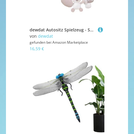
dewdat Autositz Spielzeug - Spiral Kinderwagen Spielzeug | Tierische Zubehöre Für Reise Kinderbett Outdoor Lange Autofahrten Parkspiele
von
dewdat
gefunden bei
Amazon Marketplace
16,59 €