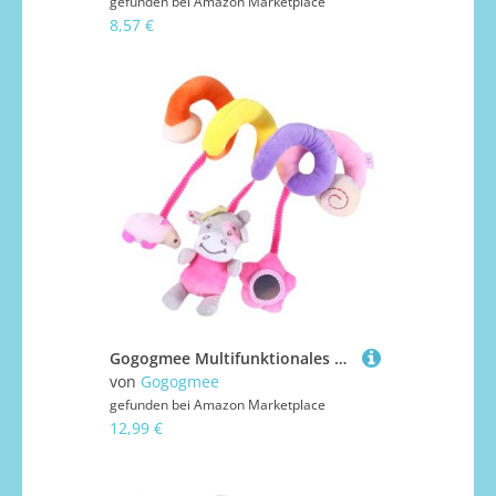
gefunden bei
Amazon Marketplace
8,57 €
Gogogmee Multifunktionales Spiralfahrzeugsitz mit Klingel Weiches Plüschmaterial Farbenfrohes Design zum Aufhängen an Babybett Kinderwagen und Autositz Fördert Entdeckungslust und
von
Gogogmee
gefunden bei
Amazon Marketplace
12,99 €