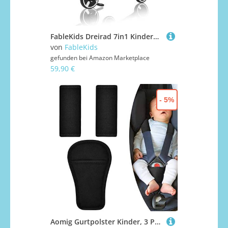
FableKids Dreirad 7in1 Kinderdreirad Laufrad Kinder Lenkstange Fahrrad Baby Kinderwagen | Elternlenkung |Klappbar | Becherhalter | ab 18 Monaten | Klingel | Weiß,
von
FableKids
gefunden bei
Amazon Marketplace
59,90 €
- 5%
Aomig Gurtpolster Kinder, 3 Pads Set Gurtschutz Auto Sicherheitsgurt Schulterpolster, Schwarz Universal Gurtschoner & Gurtpolster Gurtbezüge für Babyschale, Kinderwagen, Buggy & Autositz