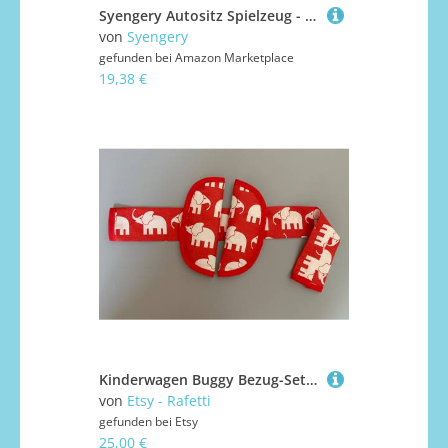
Syengery Autositz Spielzeug - Spiral Kinderwagen Spielzeug | Tierische Zubehöre Für Reise Kinderbett Outdoor Lange Autofahrten Parkspiele
von
Syengery
gefunden bei
Amazon Marketplace
19,38 €
Kinderwagen Buggy Bezug-Set Gurtpolster Bügelschoner Mit Elefanten Rot
von
Etsy - Rafetti
gefunden bei
Etsy
25,00 €