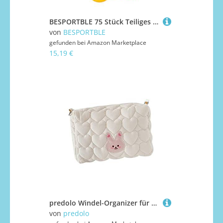
BESPORTBLE 75 Stück Teiliges Kettenspielzeug aus Freiem Material Bunte Geometrische Greifringe für Kleinkinder Vielseitig als Kinderwagen und Hochstuhlspielzeug Fördert Sensorische
von
BESPORTBLE
gefunden bei
Amazon Marketplace
15,19 €
predolo Windel-Organizer für Kinderwagen, süße, leichte, kleine Wickeltasche, tragbare Handtasche, Mumientasche zum Einkaufen, Zuhause, Reisetücher, Hase
von
predolo