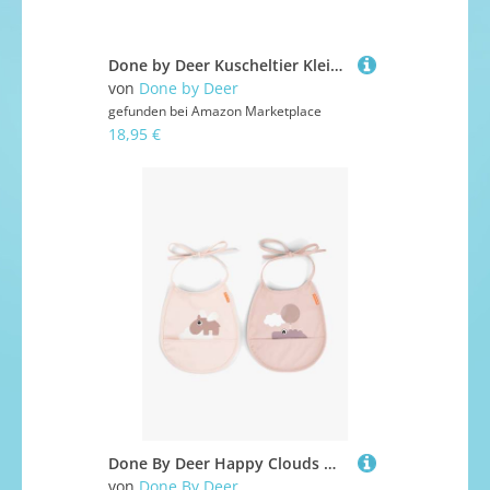
Done by Deer Kuscheltier Klein Birdee Blau - Baby Teddybär, 24 x 18 cm - Stoff: 100% Polyester. Füllung: 100% Polyesterfasern (recycelt) mit PP-Perlenbeutel
von
Done by Deer
gefunden bei
Amazon Marketplace
18,95 €
Done By Deer Happy Clouds Mini Taschenlätzchen 2er-Pack, Powder
von
Done By Deer