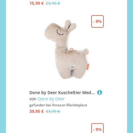
15,99 €
23,95 €
- 9%
Done by Deer Kuscheltier Medium Lalee Sand - Baby Teddybär, 47 x 33 cm - Stoff: 100% Polyester. Füllung: 100% Polyesterfasern (recycelt) mit PP-Perlenbeutel
von
Done by Deer
gefunden bei
Amazon Marketplace
39,95 €
43,95 €
- 9%