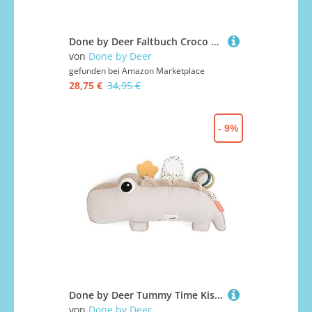
Done by Deer Faltbuch Croco Grün - Weiche Babybuch mit viele sensorische Elemente - Bauchlage Spielzeug Baby - Baby aktivitätsspielzeug ab 3 Monate, EIN ideales Babygeschenk
von
Done by Deer
gefunden bei
Amazon Marketplace
28,75 €
34,95 €
- 9%
Done by Deer Tummy Time Kissen - Baby Bauchlage Kissen und Sensorik Spielzeug ab 3 Monate - mit Spiegel, Knistergeräuschen und Taktilen Texturen sowie Beißring für Zahnungshilfe
von
Done by Deer