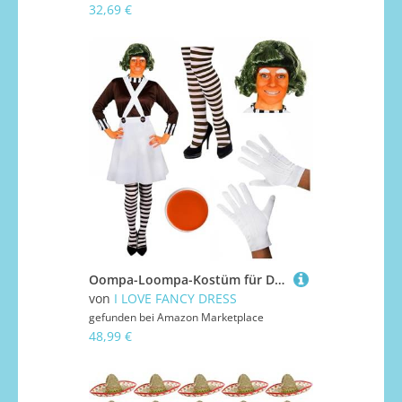
32,69 €
Oompa-Loompa-Kostüm für Damen (Figur aus „Charlie und die Schokoladenfabrik“), mit Perücke, Schminke und Augenbrauen; Verkleidung für eine Kostümparty, den Welttag des Buches oder die Buchwoche
von
I LOVE FANCY DRESS
gefunden bei
Amazon Marketplace
48,99 €