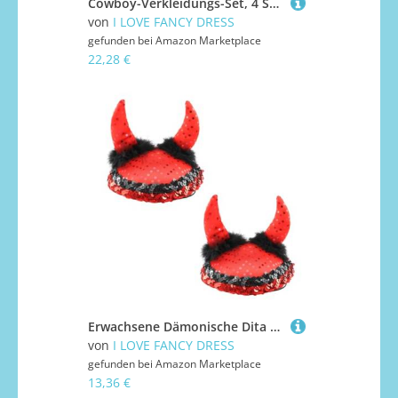
Cowboy-Verkleidungs-Set, 4 Stück, Schwarz & Braun, sternbesetzte Cowboyhüte mit roten & schwarzen Bandanas, Western-Kostüm für Junggesellinnenabschiede, Junggesellenabschiede, Halloween
von
I LOVE FANCY DRESS
gefunden bei
Amazon Marketplace
22,28 €
Erwachsene Dämonische Dita De Vil Skull Cap - Böse Halloween Kopfbedeckung Kostüm Zubehör für Gruselige Teufel Dämon Gothic Horror Verkleidung Cosplay Party Outfits - 2 Pack
von
I LOVE FANCY DRESS
gefunden bei
Amazon Marketplace
13,36 €