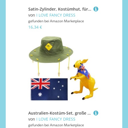
Satin-Zylinder, Kostümhut, für Theater, Tanzaufführungen
von
I LOVE FANCY DRESS
gefunden bei
Amazon Marketplace
16,34 €
Australien-Kostüm-Set, große Aussie-Flagge und australische Korkmütze mit gelbem Kangaroo Aufdruck + aufblasbarem Kangaroo OZ Kostüm Aussie Dunee
von
I LOVE FANCY DRESS
gefunden bei
Amazon Marketplace