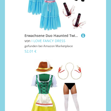
Erwachsene Duo Haunted Twin Kostüm - gruseliges blaues Kleid, Strumpfhose und Gesichtsbemalung - Horror-Outfit für Halloween, Faschingspartys, Spukhaus-Events, gruselige Paar- oder Gruppenkostüm-Idee
von
I LOVE FANCY DRESS
gefunden bei
Amazon Marketplace
52,01 €