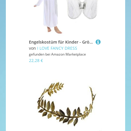
Engelskostüm für Kinder - Größe L - weißes Engelskleid mit silbernen Details + silbernes Stirnband - Engelskostüm für Mädchen - Weihnachtskrippe Kostüm
von
I LOVE FANCY DRESS
gefunden bei
Amazon Marketplace
22,28 €