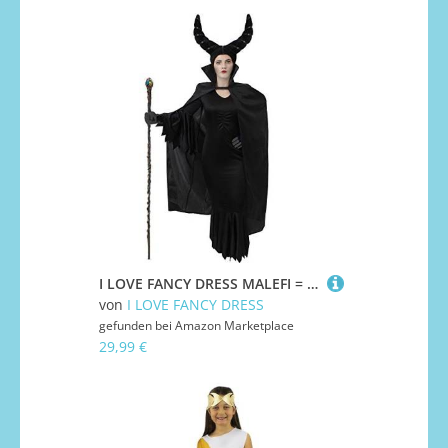
I LOVE FANCY DRESS MALEFI = BÖSE STIEFMUTTER KÖNIGIN KOSTÜM VERKLEIDUNG MÄRCHEN FASCHING KARNEVAL HALLOWEEN=BEINHALTET=KLEID+ SCHWARZE HANDSCHUHE+KAPPE MIT HÖRNERN +UMHANG STEHKRAGEN 142cm= XXXLARGE
von
I LOVE FANCY DRESS
gefunden bei
Amazon Marketplace
29,99 €