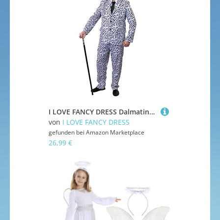
I LOVE FANCY DRESS Dalmatiner Unisex Cruel-DE-VILL Evil Dog Lady Hosenanzug Hunde KOSTÜM VERKLEIDUNG MIT ROTEN ODER SCHWARZEN Krawatte ODER OHNE Halloween Fasching Karneval=NUR Anzug-SMALL
von
I LOVE FANCY DRESS
gefunden bei
Amazon Marketplace
26,99 €