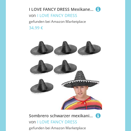
I LOVE FANCY DRESS Mexikaner Paar KOSTÜM VERKLEIDUNG = 2 Ponchos+2 SOMBREROS+2 Dicke Plastik ZIGARREN+ 2 MEXIKANISCHE SCHNURRBÄRTE=Fasching Karneval=Schwarze SOMBREROS
von
I LOVE FANCY DRESS
gefunden bei
Amazon Marketplace
34,99 €
Sombrero schwarzer mexikanischer Hut für Herren und Damen, Accessoire für Kostüm, mit Bommeln am Rand, 6 Stück
von
I LOVE FANCY DRESS
gefunden bei
Amazon Marketplace