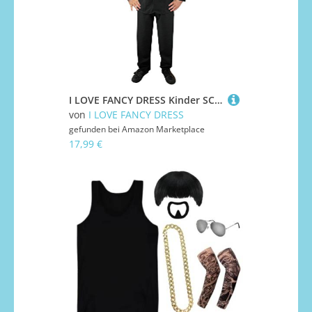
I LOVE FANCY DRESS Kinder SCHWARZER Anzug UND Hosen + Sonnenbrille - DAS PEFEKTE KOSTÜM FÜR Fasching UND Karneval UND FÜR Alien JÄGER AUS Film UND FERNSEHN (X-GROẞ)
von
I LOVE FANCY DRESS
gefunden bei
Amazon Marketplace
17,99 €