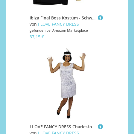
Ibiza Final Boss Kostüm - Schwarze Weste, Schalenschnitt Perücke, Tattoo-Ärmel, Goldkette, Ziegenbart & Silberbrille - Lustiges Faschings-Outfit für Festivals & Partys - Groß
von
I LOVE FANCY DRESS
gefunden bei
Amazon Marketplace
37,15 €
I LOVE FANCY DRESS Charleston Flapper KOSTÜM Kleid VERKLEIDUNG 4 Farben+PASSENDEM Stirnband+Feder+SILBERNEN Kette MUß VERKNOTET Werden=Kleid FRANSEN AUF BEIDEN Seiten=Weiss-XXLarge
von
I LOVE FANCY DRESS