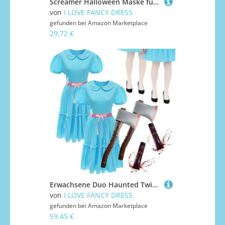
Screamer Halloween Maske für Kinder - Weißes Geistergesicht mit schwarzer Kapuze - Gruseliges Horror Kostüm Zubehör für gruselige Verkleidungen, Spukhäuser, Cosplay & Motto-Partys
von
I LOVE FANCY DRESS
gefunden bei
Amazon Marketplace
29,72 €
Erwachsene Duo Haunted Twin Kostüm - gruseliges blaues Kleid, Strumpfhose, blutige Axt und Gesichtsbemalung - Horror-Outfit für Halloween, Faschingspartys, Spukhaus-Events, gruselige Paar- oder
von
I LOVE FANCY DRESS
gefunden bei
Amazon Marketplace
59,45 €