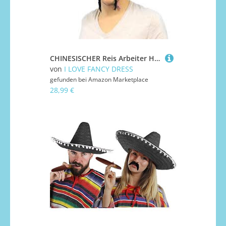
CHINESISCHER Reis Arbeiter Hut = Coolie Hut = ERHALTBAR MIT ODER OHNE CHNESISCHEM BART =UND ERHALTBAR IN 5 VERSCHIEDENEN STÜCKZAHLEN= VON ILOVEFANCYDRESS®= 12 HÜTE MIT 12-BÄRTEN
von
I LOVE FANCY DRESS
gefunden bei
Amazon Marketplace
28,99 €