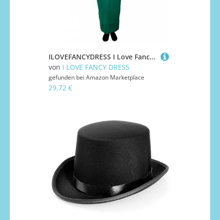
ILOVEFANCYDRESS I Love Fancy Dress ilfd4047s Herren 's Irish Priest Kostüm (klein)
von
I LOVE FANCY DRESS
gefunden bei
Amazon Marketplace
29,72 €