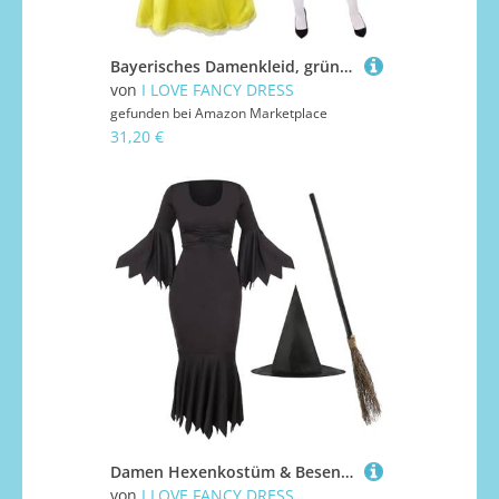
Bayerisches Damenkleid, grün-gelb, Kleid mit gelbem Rock, grünem Oberteil, weißen Strümpfen, Haarreif mit blonden Zöpfen und braunem Hut, perfekt für Oktoberfest und deutsche Kostümpartys
von
I LOVE FANCY DRESS
gefunden bei
Amazon Marketplace
31,20 €
Damen Hexenkostüm & Besenstiel – XXL – schwarzer Hexenhut, schwarzes Kleid und 3-teiliger Hexenbesen – perfekt für Halloween-Kostüme
von
I LOVE FANCY DRESS