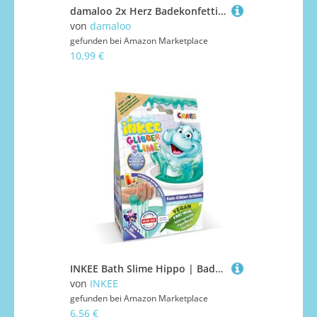
damaloo 2x Herz Badekonfetti Set – Bade Konfetti Herz - Wellnesset für Frauen - Valentinstag Mitbringsel - Herzkonfetti - SPA – Herzform Badezusatz für die Badewanne – Mitgebsel für Freundin
von
damaloo
gefunden bei
Amazon Marketplace
10,99 €
INKEE Bath Slime Hippo | Badeschleim für Kinder mit Vitamin E, 100g blaugrünes Schleimpulver mit Pfirsich Aroma, Badezusatz Kinder
von
INKEE
gefunden bei
Amazon Marketplace
6,56 €