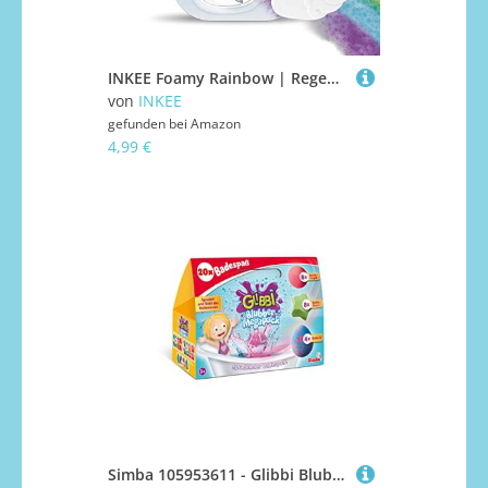
INKEE Foamy Rainbow | Regenbogen Badebombe Kinder Badezusatz mit Erdbeer-Duft, Badekugel in Wolken oder Einhorn Form, 150g
von
INKEE
gefunden bei
Amazon
4,99 €
Simba 105953611 - Glibbi Blubber Mega Pack, 20 Bunte Badebomben, XXL Packung, Badewannenspielzeug, Badezusatz, Sprudelt Und Färbt Das Wasser, Verschiedene Düfte, Ab 3 Jahren