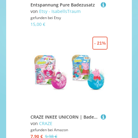
Entspannung Pure Badezusatz
von
Etsy - IsabellsTraum
gefunden bei
Etsy
15,00 €
- 21%
CRAZE INKEE UNICORN | Badebombe Kinder mit Überraschung & INKEE SURPRISE - Peppa Pig Badekugeln Kinder mit Überraschung Peppa Wutz Spielzeug für die Badewanne - Badezusatz 43127
von
CRAZE
gefunden bei
Amazon
7,90 €
9,98 €