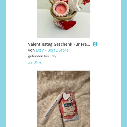
Valentinstag Geschenk Für Frauen - Wohlfühl Set Mit Tee, Badezusatz & Kerze | Selfcare Geschenk, Kleine Aufmerksamkeit
von
Etsy - BoJaLiStore
gefunden bei
Etsy
22,99 €