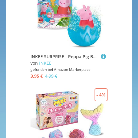
Windeln
Baby-Schlafsäcke
Baby-Schwimmhilfen
Baby-Tragetücher & Baby-Tragen
Babys Sicherheit
Kinderwagen & Buggys
INKEE SURPRISE - Peppa Pig Badekugeln Kinder mit Überraschung Peppa Wutz Spielzeug für die Badewanne - Badezusatz Kinder
Mulltücher
von
INKEE
Schnuller & Schnullerketten
gefunden bei
Amazon Marketplace
Spieldecken & Krabbeldecken
3,95 €
4,99 €
Still-Zubehör
- 4%