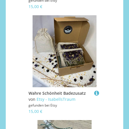
gefunden bei
Etsy
15,00 €
Wahre Schönheit Badezusatz
von
Etsy - IsabellsTraum
gefunden bei
Etsy
15,00 €