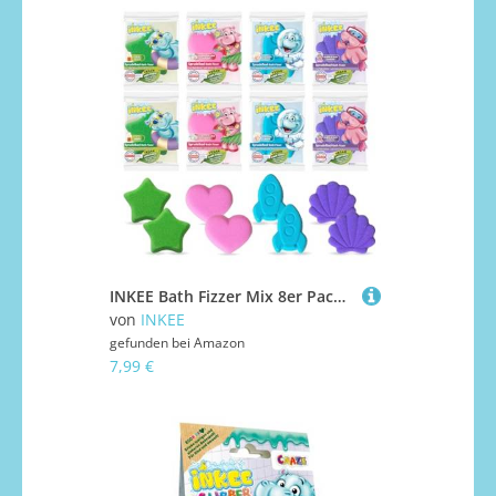
INKEE Bath Fizzer Mix 8er Pack - 8x Sprudelbad Kinder Badebomben mit Mandelöl, Badekugeln 8x 20g mit Aroma - Kinder Badezusatz
von
INKEE
gefunden bei
Amazon
7,99 €