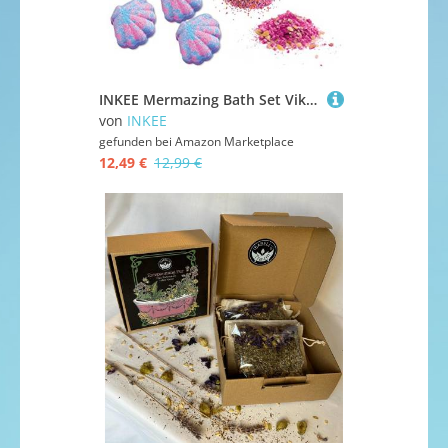
INKEE Mermazing Bath Set Viktoria Sarina | Geschenkset Badezusatz mit Badebomben, Badekugeln & Badesalze, Kinder Bade-Set
von
INKEE
gefunden bei
Amazon Marketplace
12,49 €
12,99 €