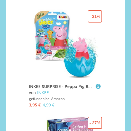
- 21%
INKEE SURPRISE - Peppa Pig Badekugeln Kinder mit Überraschung Peppa Wutz Spielzeug für die Badewanne - Badezusatz Kinder
von
INKEE
gefunden bei
Amazon
3,95 €
4,99 €
- 27%