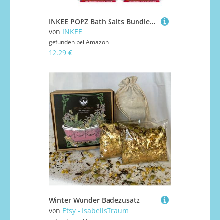
INKEE POPZ Bath Salts Bundle 6 Pack Bunte Badezusatz Kinder Badesalz 3 Farben für Baby Badewanne Schaumbad Badespaß 38413, Mehrfarbig
von
INKEE
gefunden bei
Amazon
12,29 €
Winter Wunder Badezusatz
von
Etsy - IsabellsTraum