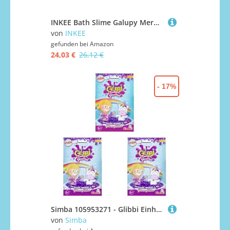
INKEE Bath Slime Galupy Mermaid 8er Pack | Badeschleim für Kinder komplettes Verkaufsdisplay, neon-pinkes Schleimpulver mit Zuckerwatte-Aroma, 8X 100g, Badezusatz Kinder
von
INKEE
gefunden bei
Amazon
24,03 €
26,12 €
- 17%
Simba 105953271 - Glibbi Einhorn Glitzerbad, Badewannenspielzeug, Unicorn, Schleim, Badezusatz, Pulver verwandelt Wasser in lila Glitzerschleim, ab 3 Jahren, 3.8 x 3.8 x 11.8 cm (Packung mit 3)
von
Simba