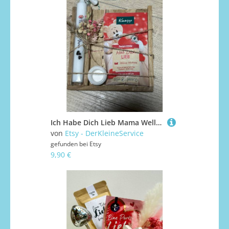
Ich Habe Dich Lieb Mama Wellness-Set, Me-Time, Muttertag, Badezusatz, Kleine Auszeit, Kerzenset, Geschenk, Kleinigkeit, Mum
von
Etsy - DerKleineService
gefunden bei
Etsy
9,90 €