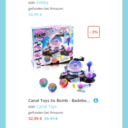
von
Simba
gefunden bei
Amazon
24,99 €
- 3%
Canal Toys So Bomb - Badebomben zum selber machen für Kinder - Badekugel Geschenkset- Badezusatz für Kinder, 1 Stück (1er Pack)
von
Canal Toys
gefunden bei
Amazon
32,99 €
33,99 €