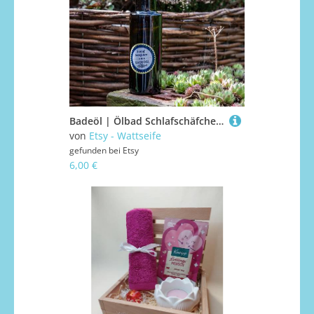
Badeöl | Ölbad Schlafschäfchen Badezusatz Hautpflege Cremig Sanft Zart Trocknet Die Haut Nicht Aus 100Ml [402]
von
Etsy - Wattseife
gefunden bei
Etsy
6,00 €