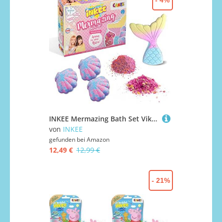
- 4%
INKEE Mermazing Bath Set Viktoria Sarina | Geschenkset Badezusatz mit Badebomben, Badekugeln & Badesalze, Kinder Bade-Set
von
INKEE
gefunden bei
Amazon
12,49 €
12,99 €
- 21%