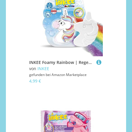
INKEE Foamy Rainbow | Regenbogen Badebombe Kinder Badezusatz mit Erdbeer-Duft, Badekugel in Wolken oder Einhorn Form, 150g
von
INKEE
gefunden bei
Amazon Marketplace
4,99 €