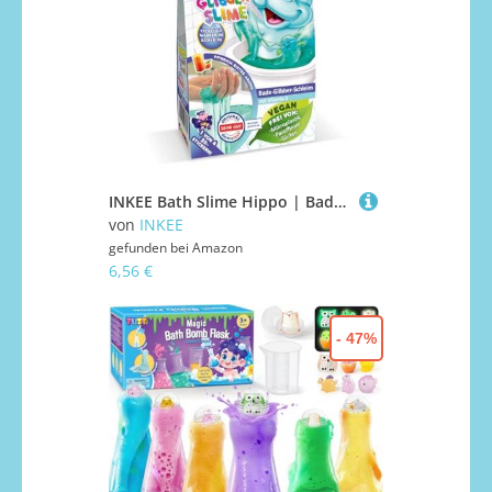
INKEE Bath Slime Hippo | Badeschleim für Kinder mit Vitamin E, 100g blaugrünes Schleimpulver mit Pfirsich Aroma, Badezusatz Kinder
von
INKEE
gefunden bei
Amazon
6,56 €
- 47%