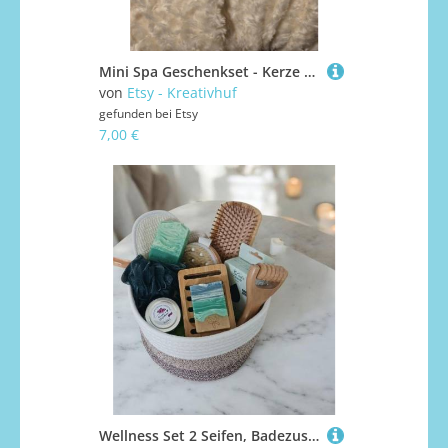
Mini Spa Geschenkset - Kerze & Badezusatz
von
Etsy - Kreativhuf
gefunden bei
Etsy
7,00 €
Wellness Set 2 Seifen, Badezusatz Meersalz & Badeartikel Im Sisalkorb, Handgemacht, Palmölfrei Und Vegan, Weihnachten, Geschenkekorb, Geburtstag