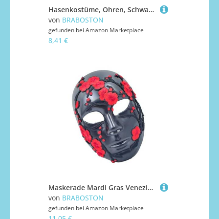
Hasenkostüme, Ohren, Schwanz, Fliege, Handschuhe, Tutus, Tier-Kostüme, Zubehör, Kinder, Halloween, Cosplay, Party, Requisiten, Tier-Cosplay-Kostüm
von
BRABOSTON
gefunden bei
Amazon Marketplace
8,41 €
Maskerade Mardi Gras Venezianer Floral Full Face für Halloween Ball Cosplay Performances Requisiten Floral Full Face
von
BRABOSTON
gefunden bei
Amazon Marketplace
11,05 €