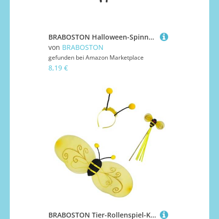
BRABOSTON Halloween-Spinnen-Haarband, Cosplay-Kostüm-Set, Verkleidungspartys, Gastgeschenk, Mädchen, Fledermausflügel-Auftritte, Kostüme, Kostüme mit Party-Auftritten für Mädchen
von
BRABOSTON
gefunden bei
Amazon Marketplace
8,19 €
BRABOSTON Tier-Rollenspiel-Kostüm, Stirnband, Zauberstab, Halloween-Cosplay-Zubehör für Damen, Kinder, Maskerade, Halloween, Rollenspiel-Outfit