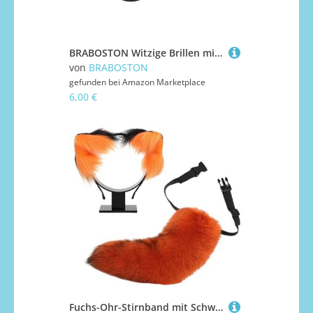
BRABOSTON Witzige Brillen mit lustigen Augen, Brillen für Halloween-Partys, Gastgeschenke, Narren, Trickspielzeug, Halloween-Brille
von
BRABOSTON
gefunden bei
Amazon Marketplace
6,00 €
Fuchs-Ohr-Stirnband mit Schwanz, Füchsen, Katzenohren und Set, Halloween, Cosplay, Party, Kostüme, Zubehör, Kinder, Erwachsene, Ohren und Set