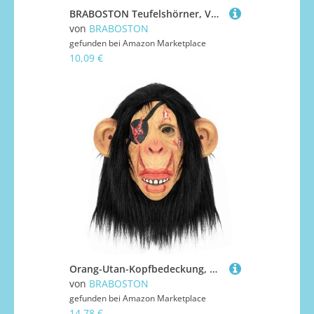
BRABOSTON Teufelshörner, Vollgesichtsabdeckung, PU-Schaum, gruselig, Cosplay, für Halloween-Partys & Spukheim-Kostüme, Teufelsdämonen
von
BRABOSTON
gefunden bei
Amazon Marketplace
10,09 €
Orang-Utan-Kopfbedeckung, Halloween-Kopfbedeckung, atmungsaktiv, Ganzkopf-Kostüm für Erwachsene, Halloween, Cosplay, Neuheit
von
BRABOSTON
gefunden bei
Amazon Marketplace
14,78 €