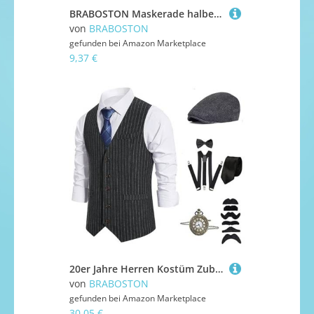
BRABOSTON Maskerade halbes Gesicht Halloween Augenmaske Maskerade Kostüm Dekoration für Damen Herren Cosplay Halloween Dress Up Cosplay Cracked
von
BRABOSTON
gefunden bei
Amazon Marketplace
9,37 €
20er Jahre Herren Kostüm Zubehör 1920er Jahre Männer Mafia Kostüm Set mit Westen & Verschiedene Accessoires für Halloween Karneval Party Halloween Cosplay
von
BRABOSTON
gefunden bei
Amazon Marketplace
30,05 €