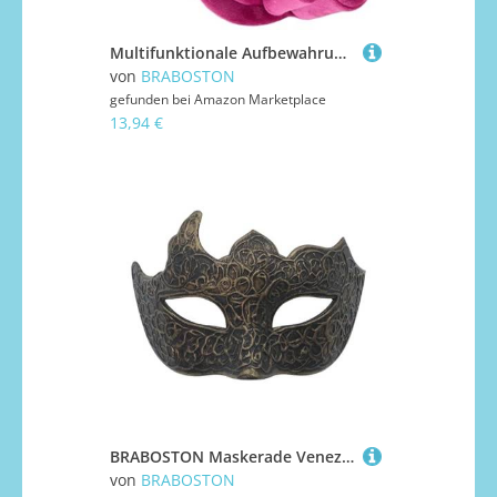
Multifunktionale Aufbewahrungsbox für Miniatur-Sofa, realistische 1/12-Puppenhäuser-Dekoration mit Schmuckfach, luxuriöses Miniatur-Samt-Sofa für Puppenhäuser
von
BRABOSTON
gefunden bei
Amazon Marketplace
13,94 €
BRABOSTON Maskerade Venezianer Karneval Halbes Gesicht Halloween Kostüm für Karneval Party Ball Half Face
von
BRABOSTON