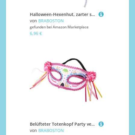
Halloween-Hexenhut, zarter schwarzer Zauberer für Maskerade, Mode, Erwachsene, Cosplay-Kostüm, Zubehör, Hexe für Cosplay
von
BRABOSTON
gefunden bei
Amazon Marketplace
6,96 €
Belüfteter Totenkopf Party verstellbarer Kopfgurt künstlerisch bemaltes Design Augenmaske Halloween Maskeraden Zubehör künstlerisches Halloween Gesicht Zubehör
von
BRABOSTON