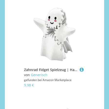
Zahnrad Fidget Spielzeug | Handkreisel Zahnrad Geist | Stressabbau Halloween Figur Für Jugendliche Schüler Kinder Erwachsene Reisen Büro Nachttisch
von
Generisch
gefunden bei
Amazon Marketplace
9,98 €