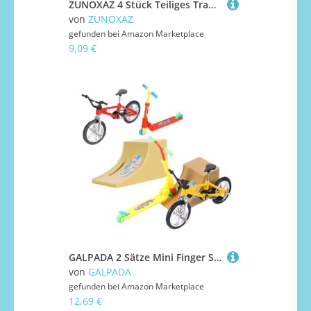
ZUNOXAZ 4 Stück Teiliges Transparentes Finger Skateboard Wheels mit Hochgeschwindigkeits Präzisionslagern Kompatibel Einfache Montage Professionelles Skateboardzubehör für Jungen und
von
ZUNOXAZ
gefunden bei
Amazon Marketplace
9,09 €
GALPADA 2 Sätze Mini Finger Skateboard mit Rampen Fingertip Bike Tischdekoration Kreatives Fingerspielzeug für Jungen Mädchen Sammlung
von
GALPADA
gefunden bei
Amazon Marketplace
12,69 €