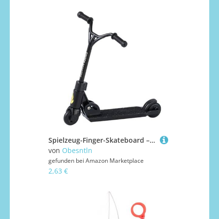
Spielzeug-Finger-Skateboard – Tragbares Mini-Stunt-Scooter-Requisit Cooles Sport-Sammlerstück, verspieltes Balance-Gadget, trendiges Schreibtisch-Accessoire mit sanftem Fahrgefühl | Spielzeug-Finger-S
von
Obesntln
gefunden bei
Amazon Marketplace
2,63 €