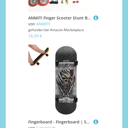
ANMITI Finger Scooter Stunt Board Kits Sport Desktop Neuheit Spielzeug Für Jungen Mädchen Kinder Spaß Geburtstagsgeschenk Spielzeug Für Erwachsene Paare Set Set
von
ANMITI
gefunden bei
Amazon Marketplace
16,59 €
Fingerboard - Fingerboard | Skateboard | Technologiebrücken-Skateboard | Leichtes Fingerspielzeug-Set | Geburtstagsparty-Dekorationen, Partydekorationen
von
Generisch