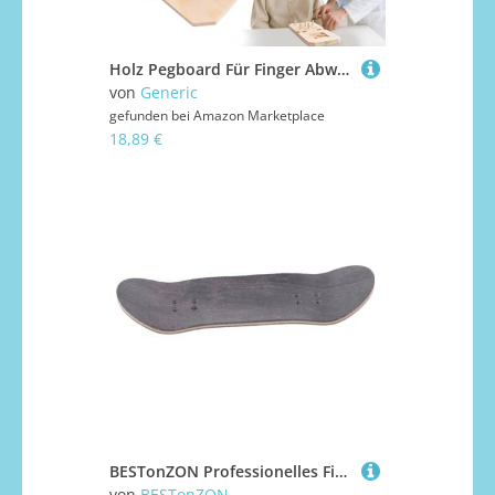
Holz Pegboard Für Finger Abweichung - Natürliche Hartholz Sensory Board, 9 -Loch-Design | Feine Entwicklung Motorischer Fähigkeiten, Hand-Auge-Koordination Praxis, Pädagogisches Spielzeug,
von
Generic
gefunden bei
Amazon Marketplace
18,89 €
BESTonZON Professionelles Finger Skateboard aus Lagigem Ne Magnolienholz Doppelseitig Gefärbt rutschfeste Oberfläche Tragbar Geeignet für Fingerboard Einsteiger
von
BESTonZON