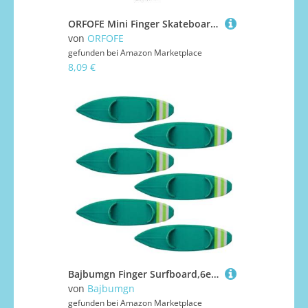
ORFOFE Mini Finger Skateboard Rampe aus Hochwertigem Material Sicher und Robust Fördert Fingerkoordination und Intelligenz Vielseitiges Skatepark Zubehör für Anfänger Skateboard Zubehör
von
ORFOFE
gefunden bei
Amazon Marketplace
8,09 €
Bajbumgn Finger Surfboard,6er Set Fingersurfbrett | Sammelbare Fingerboards Für Kinder Jugendliche Fenster Schreibtisch Deko Party Mitbringsel
von
Bajbumgn
gefunden bei
Amazon Marketplace