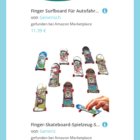
Finger Surfboard Für Autofahrten - 6 Stücke Kleine Surfboards,Sammlerstück Lustiges Fingerboard Für Auto Fensterbank Schreibtisch Deko
von
Generisch
gefunden bei
Amazon Marketplace
11,39 €
Finger-Skateboard-Spielzeug-Set - Skate-Boards Für Fingerspitzen-Bewegung | Neues -Kit, Für Jugendliche Und Erwachsene, Taschen-Skateboards, Fantastisches Spielzeug
von
Generic
gefunden bei
Amazon Marketplace