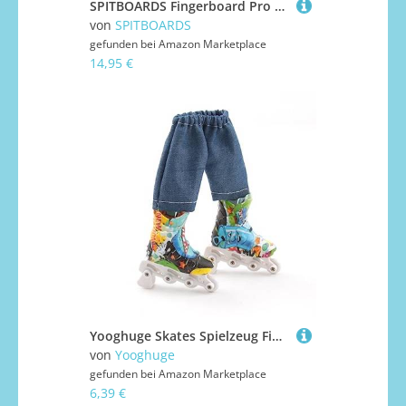
SPITBOARDS Fingerboard Pro Wheels mit echten Kugellagern, Professional CNC Polyurethan Qualität, Street Wheels Shape, (Blau)
von
SPITBOARDS
gefunden bei
Amazon Marketplace
14,95 €
Yooghuge Skates Spielzeug Fingerboard Sneaker Keychain Dekoration Sammler Geschenk Für Kinder Jungen Mädchen Interaktive Spielzeug Skating Accessoires Anfänger Finger Skateboarding Spaß
von
Yooghuge
gefunden bei
Amazon Marketplace
6,39 €