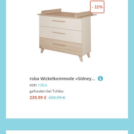
- 11%
roba Wickelkommode »Sidney« - 110x75,5x98cm -
von
roba
gefunden bei
799,90 €
gefunden bei
Tchibo
239,99 €
269,99 €