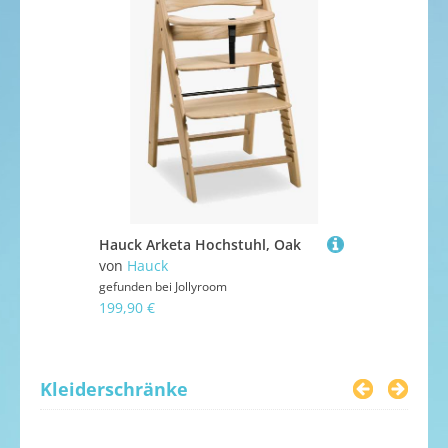
Hauck Arketa Hochstuhl, Oak
von
Hauck
von
MUSTE
gefunden bei
Jollyroom
gefunden bei
199,90 €
49,99 €
Kleiderschränke