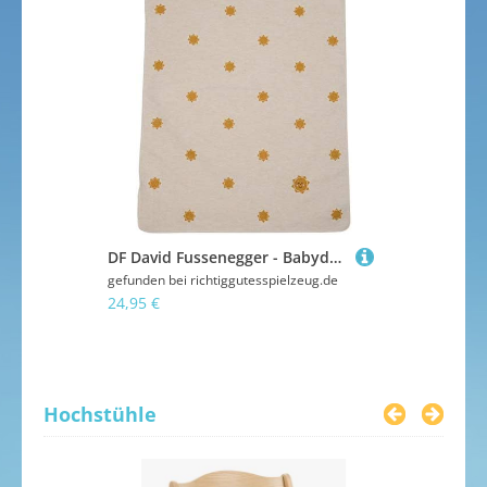
DF David Fussenegger - Babydecke Sonne rohweiß
Maileg - Gi
gefunden bei
richtiggutesspielzeug.de
gefunden bei
24,95 €
24,00 €
Hochstühle