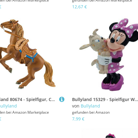
den bei
Amazon Marketplace
gefunden bei
Amazon Marketplace
€
12,67 €
Bullyland 80674 - Spielfigur, Cowboypferd, ca. 12,7 cm
Bullyland 15329 - Spielfigur Walt Disney Minnie Mouse mit Hund, ca. 7 cm, detailgetreu, ideal als kleines Geschenk für Kinder ab 3 Jahren
ullyland
von
Bullyland
den bei
Amazon Marketplace
gefunden bei
Amazon
€
7,99 €