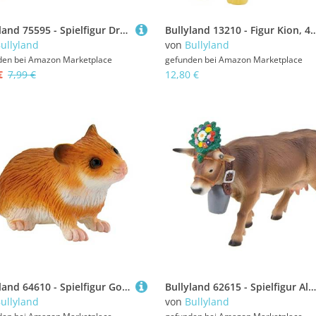
Bullyland 75595 - Spielfigur Drache Orange, ca. 8,7 cm, detailgetreu, PVC-frei, ideal als kleines Geschenk für Kinder ab 3 Jahren
Bullyland 13210 - Figur Ki
ullyland
von
Bullyland
den bei
Amazon Marketplace
gefunden bei
Amazon Marketplace
€
7,99 €
12,80 €
Bullyland 64610 - Spielfigur Goldhamster, ca. 5 cm große Tierfigur, detailgetreu, PVC-frei, ideal als kleines Geschenk für Kinder ab 3 Jahren
Bullyland 62615 - Spielfigur Alpenkuh Darina mit Kopfschmuck, ca. 13,3 cm große Tierfigur, detailgetreu, PVC-frei, ideal als kleines Geschenk für Kinder ab 3 Jahren
ullyland
von
Bullyland