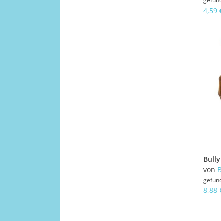
gefun
4,59 
von
B
gefun
8,88 