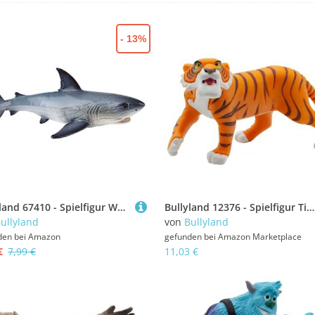
- 13%
Bullyland 67410 - Spielfigur Weißer Hai, ca. 11,6 cm große Tierfigur, detailgetreu, PVC-frei, ideal als kleines Geschenk für Kinder ab 3 Jahren
Bullyland 12376 - Spielfigur Tiger Shir Khan aus Walt Disney Das Dschungelbuch, ca. 15 cm, detailgetreu, ideal als kleines Geschenk für Kinder ab 3 Jahren
ullyland
von
Bullyland
den bei
Amazon
gefunden bei
Amazon Marketplace
€
7,99 €
11,03 €