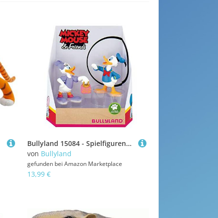
Bullyland 15084 - Spielfigurenset, Walt Disney Mickey Mouse Geschenkset-Donald und Daisy, liebevoll handbemalte Figuren, PVC-frei, tolles Geschenk für Jungen und Mädchen zum fantasievollen Spielen
von
Bullyland
gefunden bei
Amazon Marketplace
13,99 €