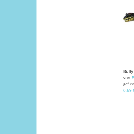
von
B
gefun
6,69 