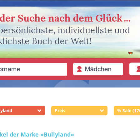
lyland
Preis
% Sale (17
ikel der Marke
»Bullyland«