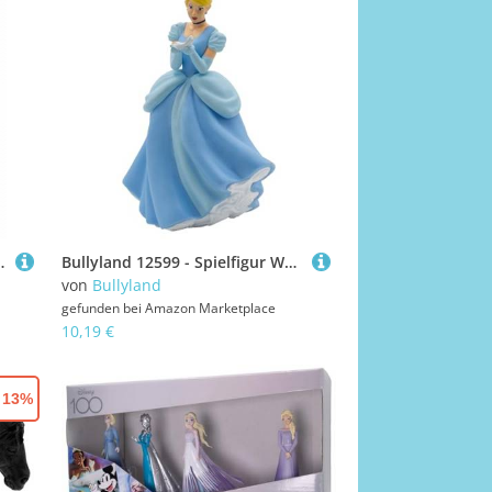
chneewittchen, ca. 9,5 cm
Bullyland 12599 - Spielfigur Walt Disney Cinderella, ca. 10,4 cm, detailgetreu, ideal als kleines Geschenk für Kinder ab 3 Jahren
von
Bullyland
gefunden bei
Amazon Marketplace
10,19 €
- 13%