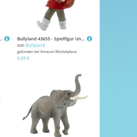
ttchen, ca. 5,1 cm, detailgetreu, ideal als kleines Geschenk für Kinder ab 3 Jahren
Bullyland 43655 - Spielfigur Unser Sandmännchen, ca. 8,1 cm, detailgetreu, ideal als kleines Geschenk für Kinder ab 3 Jahren
von
Bullyland
gefunden bei
Amazon Marketplace
6,69 €