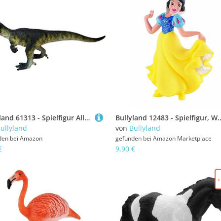
Bullyland 61313 - Spielfigur Allosaurus, ca. 10,2 cm großer Dinosaurier, detailgetreu, ideal als kleines Geschenk für Kinder ab 3 Jahren
Bullyland 12483 - Spielfigur, Walt Disney S
ullyland
von
Bullyland
den bei
Amazon
gefunden bei
Amazon Marketplace
€
9,90 €