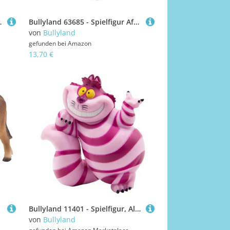
on, 4,9 cm
Bullyland 63685 - Spielfigur Afrikanischer Elefant, ca. 21 cm große Tierfigur, detailgetreu, PVC-frei, ideal als kleines Geschenk für Kinder ab 3 Jahren
von
Bullyland
gefunden bei
Amazon
13,70 €
Bullyland 11401 - Spielfigur, Alice im Wunderland - Grinsekatze
von
Bullyland