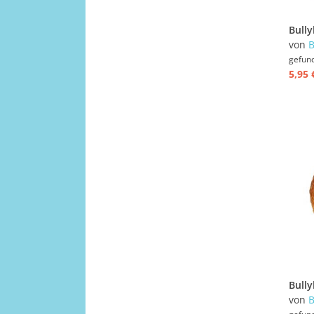
von
B
gefun
5,95 
von
B