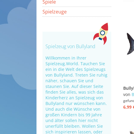
Spiele
Spielzeuge
Spielzeug von Bullyland
Willkommen in Ihrer
Spielzeug.World. Tauchen Sie
ein in die Welt des Spielzeugs
von Bullyland. Treten Sie ruhig
näher, schauen Sie und
staunen Sie. Auf dieser Seite
finden Sie alles, was sich das
von
B
Kinderherz an Spielzeug von
gefun
Bullyland nur wünschen kann.
6,99 
Und auch die Wünsche von
großen Kindern bis 99 Jahre
und älter sollen hier nicht
unerfüllt bleiben. Wollen Sie
sich inspirieren lassen, oder