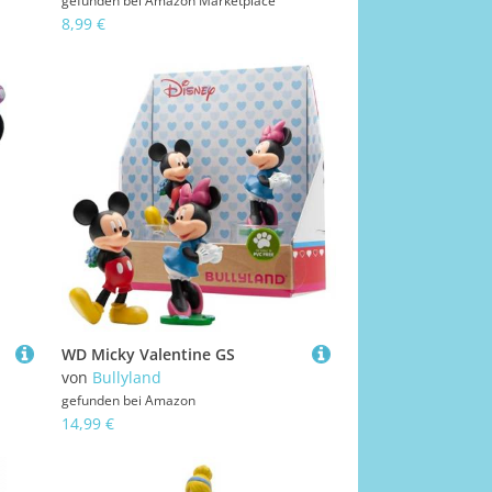
gefunden bei
Amazon Marketplace
8,99 €
WD Micky Valentine GS
von
Bullyland
gefunden bei
Amazon
14,99 €