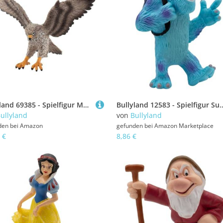
Bullyland 69385 - Spielfigur Mäusebussard, ca. 11,4 cm große Tierfigur, detailgetreu, PVC-frei, ideal als kleines Geschenk für Kinder ab 3 Jahren
Bullyland 12583 - Spielfigur Sulley aus Disney Pixar Die Monster AG, ca. 7,7 cm, detailgetr
ullyland
von
Bullyland
den bei
Amazon
gefunden bei
Amazon Marketplace
 €
8,86 €