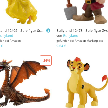
Bullyland 12402 - Spielfigur Schneewittchen aus Walt Disney Schneewittchen, ca. 9,2 cm, detailgetreu, ideal als kleines Geschenk für Kinder ab 3 Jahren
Bullyland 12478 - Spielfigur Zwerg Brummbär aus Walt Disney Schneewi
ullyland
von
Bullyland
den bei
Amazon
gefunden bei
Amazon Marketplace
 €
9,64 €
- 26%