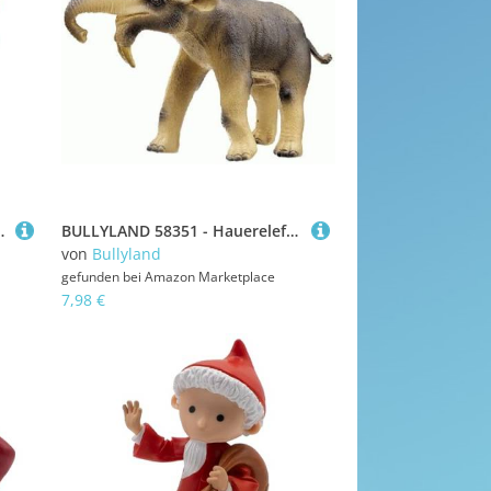
eu, ideal als kleines Geschenk für Kinder ab 3 Jahren
BULLYLAND 58351 - Hauerelefant, 23 cm
von
Bullyland
gefunden bei
Amazon Marketplace
7,98 €