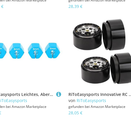
den bei
Amazon Marketplace
gefunden bei
Amazon Marketplace
 €
28,39 €
RiToEasysports Leichtes, Aber Haltbarer Sechskantrad -Hub -Adapter, Einfaches Upgrade, Aluminiumlegierung mit Verbessertem Haltbarkeit, Schlank (Blue)
RiToEasysports Innovative RC -RC -RAMS Rime, Hochfestes Material, Einzigartiger Druckring, Spezifisch Gestaltete, Modernes Technolo
iToEasysports
von
RiToEasysports
den bei
Amazon Marketplace
gefunden bei
Amazon Marketplace
€
28,05 €