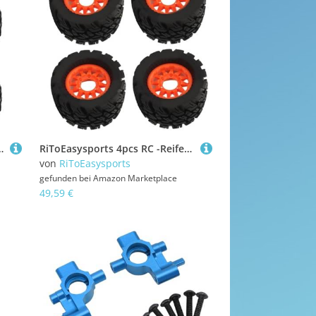
XIAL 1/24 SCX24 für FMS 1/24 FCX24 Schwarz Zubehör Für Automodelle
RiToEasysports 4pcs RC -Reifen, Plastikkautschuk Verdickte RC -Autorreifen für 1/8 1/10 Fernbedienungsauto
von
RiToEasysports
gefunden bei
Amazon Marketplace
49,59 €