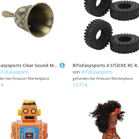
RiToEasysports Clear Sound Metal Hand Bell, Nicht-Schlupf-Griff, ästhetischer Anziehungskraft für Hochzeitsfeier, Ideale Vielseitige Anwendungen mit Yoga (Geschnitztes Muster Gold)
RiToEasysports 4 STÜCKE RC Reifen Skins 1,25 Zoll Gummireifen RC Zubehör für A
iToEasysports
von
RiToEasysports
den bei
Amazon Marketplace
gefunden bei
Amazon Marketplace
 €
13,77 €