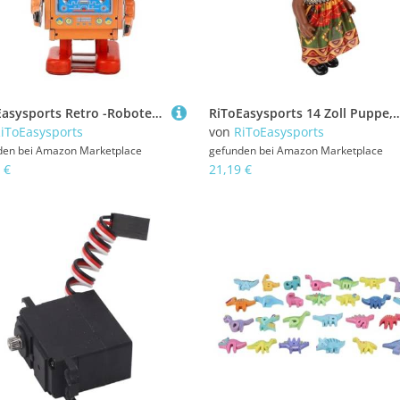
RiToEasysports Retro -Roboterspielzeug, Einzigartiges Ornament für Wohnkultur, Vintage Collection -Stück mit Vintage Stil (ORANGE)
RiToEasysports 14 Zoll Puppe, Stilvolle Outfits und Kreativitätsschub, Emotionaler Komfort und Kameradschaft, Multikulturelle Darstellung, 
iToEasysports
von
RiToEasysports
den bei
Amazon Marketplace
gefunden bei
Amazon Marketplace
 €
21,19 €