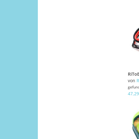
von
R
gefun
47,29