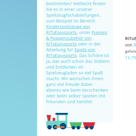
bestimmtes? Vielleicht finden
Sie es in einer unserer
Spielzeugfachabteilungen,
zum Beispiel im Bereich
Kinderspielzeuge von
RiToEasysports
, unter
Puppen
& Puppenzubehör von
RiToEasysports
oder in der
von
R
Abteilung für
Spiele von
gefun
RiToEasysports
. Das Schöne ist
15,79
ja, das auch schon das Stöbern
und Entdecken im
Spielzeugladen so viel Spaß
macht. Wir wünschen Ihnen
ganz viel Freude dabei -
ebenso wie beim Verschenken
oder beim selber Spielen mit
Freunden und Familie!