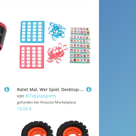
atibel mit RC Auto
Ratet Mal, Wer Spiel, Desktop-Bildungslogik, Argumentation, Kinder, Puzzle, Spielzeug, Eltern-Kind-Brettspiel(Rot und Blau)
von
RiToEasysports
gefunden bei
Amazon Marketplace
10,02 €