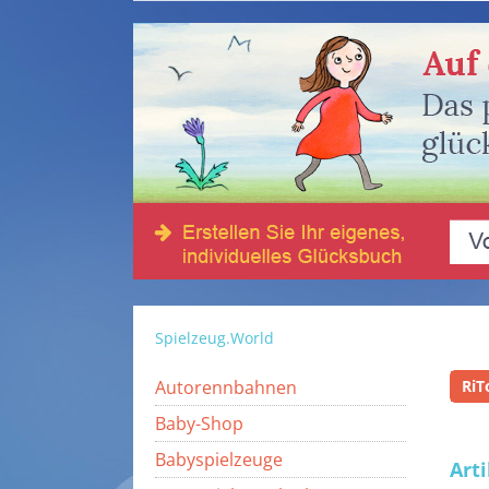
Spielzeug.World
Autorennbahnen
RiT
Baby-Shop
Babyspielzeuge
Art