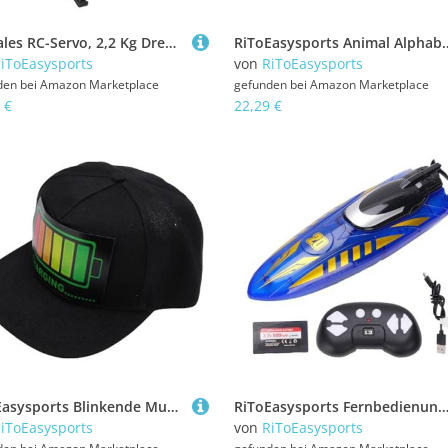
Digitales RC-Servo, 2,2 Kg Drehmoment, Hohe Genauigkeit, Empfindliches Metallgetriebe-Servo für MJX 16207 16208 16209 1/16 RC-Car
RiToEasysports Animal Alphabet -Puzzle, 3D -hölzerne Tierbriefe Lernspielzeug, Pädagogisches Vorschulspi
iToEasysports
von
RiToEasysports
den bei
Amazon Marketplace
gefunden bei
Amazon Marketplace
 €
22,29 €
RiToEasysports Blinkende Musikkappe, Ein Sound Aktivierter DJ -Hut mit Einstellbarem Passform, Dynamischem Visuellem Erlebnis und Einzigartiger Präsentierter Idee für Festivals, Partys und (JHC02)
RiToEasysports Fernbedienungsboot, Doppelseitiges Stunt -Rcing RC -Boot mit Licht für Pools und S
iToEasysports
von
RiToEasysports