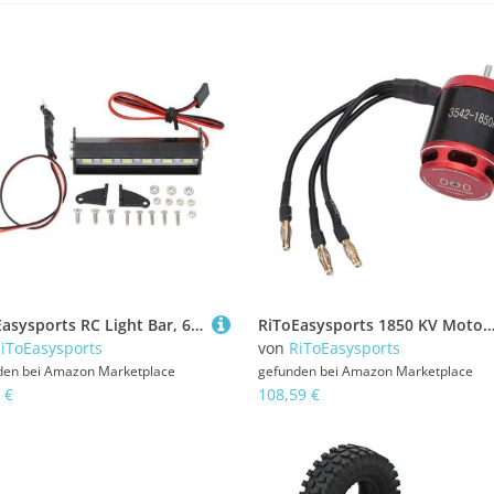
RiToEasysports RC Light Bar, 6 LED -Aluminium -Legierungs -Dachlampe Weiße Lichtbedienung Crawler -Zubehör für Scx10 D90 HPI RC -Autos
RiToEasysports 1850 KV Motor RC Motor ESC Combo -Set, Schnelle Geschwindigkeitsregelung, Easy Setup für Axial SCX10, Glatte Startups, mit Einstellbarer BEC -Unterstützung, Komp
iToEasysports
von
RiToEasysports
den bei
Amazon Marketplace
gefunden bei
Amazon Marketplace
 €
108,59 €