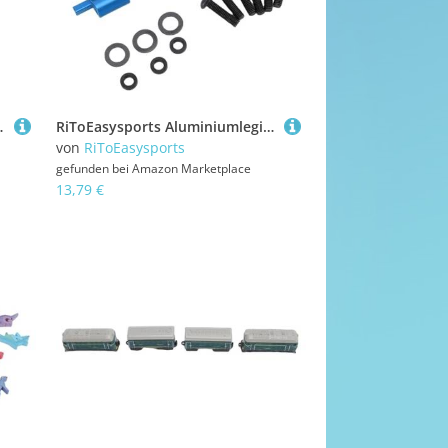
Ideale Größe für die Portabilität, Schwarze Puppe mit
RiToEasysports Aluminiumlegierung RC -Lenkbecher, 2pcs Ersatzteile Austausch für 4 TEC -Drift RC Auto 1/10 Lenkung, Verbesserung der Kontrolle und Drifting (Blue)
von
RiToEasysports
gefunden bei
Amazon Marketplace
13,79 €