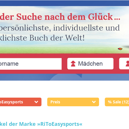
oEasysports
Preis
% Sale (12
ikel der Marke
»RiToEasysports«