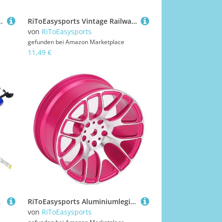
elzeug für 3,4,5,6,7,8 Homeschooling, Montessori Cognitive Skill Developer mit Lebendig
RiToEasysports Vintage Railway Model Set, 1:60 Skala 4-teilige Legierung Back Railway Toy Pädagogik Wert Value Premium Legierung Gebäude Reibungsbewegung, Kompakte 3,3 "Größe für (Green)
von
RiToEasysports
gefunden bei
Amazon Marketplace
11,49 €
een (Blue)
RiToEasysports Aluminiumlegierung RC Rad Felgen für 1/12 Skala MN128 MN86 G500 RC-Autos Erhöht die Stabilität der Straße, Leistungsoptimierte, Verstärkte Struktur, Multi-Oberfläch (PINK)
von
RiToEasysports