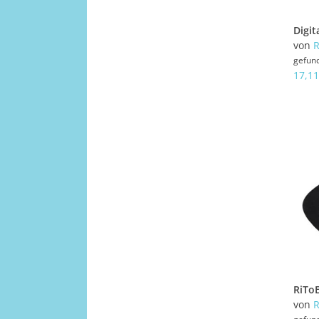
von
R
gefun
17,11
von
R