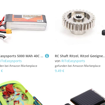
RiToEasysports 5000 MAh 40C 4S XT60-Stecker-Lithium-Akku, Extra Lange Arbeitszeiten Hochleistungs-Lipo-Akku für FPV Racing Drone RC Quadcopter-Flugzeuge
RC Shaft Ritzel, Ritzel Geeignet für 1/14 144001 Fernbedienung Modellauto Upgrade Ersatzteile, Fernbedienung Modellauto Upgrade E
iToEasysports
von
RiToEasysports
den bei
Amazon Marketplace
gefunden bei
Amazon Marketplace
 €
9,49 €