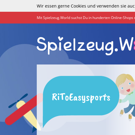
Wir essen gerne Cookies und verwenden sie auc
Mit Spielzeug.World suchst Du in hunderten Online-Shops 
RiToEasysports