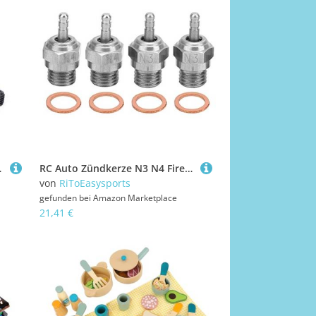
rsatzteile(Silber A959-B-15S)
RC Auto Zündkerze N3 N4 Fire Head Zündkerze Kompatibel mit HSP Methanol Motor RC Auto Ersatz Zubehörteil Zubehör Für Modellautos Modellspielzeug
von
RiToEasysports
gefunden bei
Amazon Marketplace
21,41 €