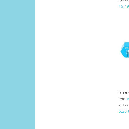
gefun
15,49
von
R
gefun
6,26 