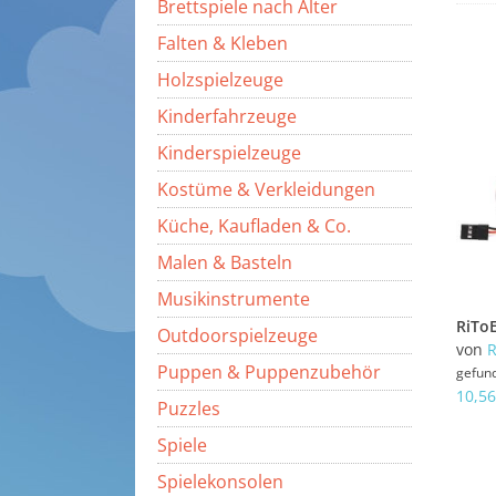
Brettspiele nach Alter
Falten & Kleben
Holzspielzeuge
Kinderfahrzeuge
Kinderspielzeuge
Kostüme & Verkleidungen
Küche, Kaufladen & Co.
Malen & Basteln
Musikinstrumente
Outdoorspielzeuge
von
R
Puppen & Puppenzubehör
gefun
10,56
Puzzles
Spiele
Spielekonsolen