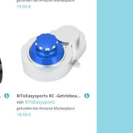
gefunden bei
Amazon Marketplace
19,69 €
gisches Design mit Dreieck Perforation Erhöht Sich
RiToEasysports RC -Getriebeabdeckung für Professionelle Qualität, Verbesserte Leistung und Haltbarkeit für Slash 2WD LY27, aus Aluminiumlegierung, Getriebeabdeckung, Hergestellt (Blue)
von
RiToEasysports
gefunden bei
Amazon Marketplace
18,69 €