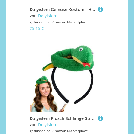
Doiyislem Gemüse Kostüm - Halloween Lustiges Kostüm - Karneval Party Für Cosplay Veranstaltung Frauen Mädchen
von
Doiyislem
gefunden bei
Amazon Marketplace
25,15 €
Doiyislem Plüsch Schlange Stirnband,Plüsch Haarschmuck,Weiches Bequemes Kopfband Damen Erwachsene | Damen Feste
von
Doiyislem
gefunden bei
Amazon Marketplace