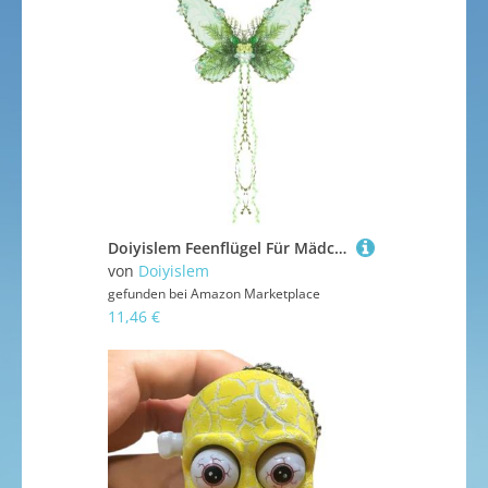
Doiyislem Feenflügel Für Mädchen, Schmetterlingsflügel Mit Ranken, Festtagszubehör Für Gartenfest Bühnenauftritt Karneval
von
Doiyislem
gefunden bei
Amazon Marketplace
11,46 €