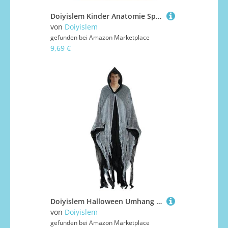
Doiyislem Kinder Anatomie Spielzeug - Pädagogisches Holz Puzzle Vom Menschlichen Körper | Entwicklungsspielzeug Für Kinder Im Krankenhaus Für Mädchen Jugendliche Studenten Und Kleinkinder In
von
Doiyislem
gefunden bei
Amazon Marketplace
9,69 €
Doiyislem Halloween Umhang Für Herren - Unisex Erwachsener Gruseliger Umhang Mit Kapuze - Festliche Verkleidung Für Halloween Party, Rollenspiel, Bühnenauftritt Und Gruselhaus
von
Doiyislem
gefunden bei
Amazon Marketplace