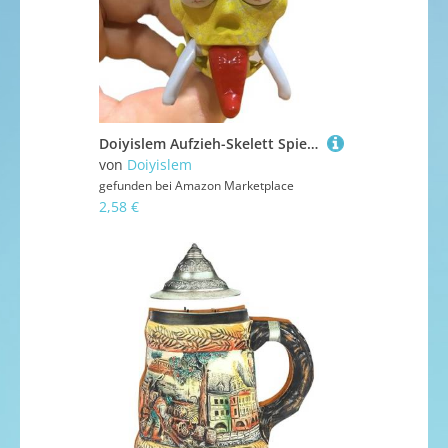
Doiyislem Aufzieh-Skelett Spielzeug,Gehendes Kinder Streichspielzeug Mit Uhrwerk | Deko Anhänger für Schreibtisch Stressabbau Geburtstag Party Halloween Spaß Veranstaltungen
von
Doiyislem
gefunden bei
Amazon Marketplace
2,58 €