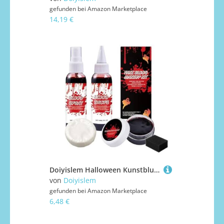
gefunden bei
Amazon Marketplace
14,19 €
Doiyislem Halloween Kunstblut Set - Tropfendes Und Geronnenes Gelblut Set Mit Reinigungsseife | Grusel Kostümzubehör Für Zombie Vampir Rollenspiel Bühne Streich Fotos
von
Doiyislem
gefunden bei
Amazon Marketplace
6,48 €