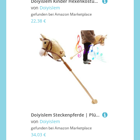
Doiyislem Kinder Hexenkostüm,Festliches Verkleidungskostüm - Bühnenoutfit Für Kinder Theater Schulaufführungen
von
Doiyislem
gefunden bei
Amazon Marketplace
22,38 €
Doiyislem Steckenpferde | Plüsch Steckenpferd Mit Wiehergeräusch Reitspielzeug - Kuscheltier Für Kleinkinder Mädchen Drinnen Draußen Garten Zuhause Rollenspiel Geburtstagsfeier
von
Doiyislem
gefunden bei
Amazon Marketplace
34,03 €