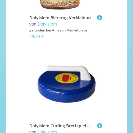
Doiyislem Bierkrug Verkleidung | Lustiges Halloween Getränkekostüm,Bequemer Einteiler Für Kinder Damen Herren Oktoberfest Events
von
Doiyislem
gefunden bei
Amazon Marketplace
29,84 €
Doiyislem Curling Brettspiel - Tragbare Spiele Für Den Schreibtisch | Freizeitspielzeug für Kinder Erwachsene Büros Klassenräume Studentenwohnheime Garten Familienfeiern Partys College
von
Doiyislem