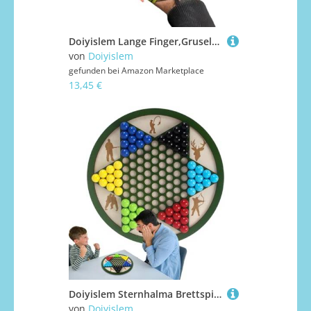
Doiyislem Lange Finger,Gruselige Skelett-Klauenhand für Cosplay - Leichtes & Wiederverwendbares Klauenprop für Geisterhaus Fenster Türen
von
Doiyislem
gefunden bei
Amazon Marketplace
13,45 €
Doiyislem Sternhalma Brettspiel, Aus Holz Gesellschaftsspiel, Strategiespiel Für Familienabende Gartenpartys Erwachsene Und Kinder
von
Doiyislem