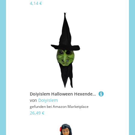
4,14 €
Doiyislem Halloween Hexendekor - Kostümzubehör Blinkende Hexendekor - Scherzartikel Mit Licht Und Ton Für Partyzubehör Halloween Dekoration Innenbereich
von
Doiyislem
gefunden bei
Amazon Marketplace
26,49 €