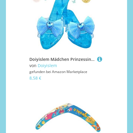
Doiyislem Mädchen Prinzessinnenschuhe - Kinder Absatzschuhe Zum Verkleiden - Kostüm Absätze Für Kostümbegeisterte Bühne Familienfotos Feiertagsveranstalter Maskenbälle
von
Doiyislem
gefunden bei
Amazon Marketplace
8,58 €