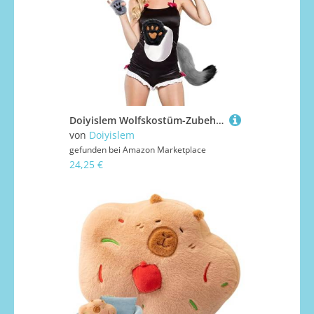
Doiyislem Wolfskostüm-Zubehör, Damen Wolf Verkleidungsset für Kostümpartys, Einfaches Halloween Cosplay Outfit für Karneval Anime Cosplay Party und Bühne
von
Doiyislem
gefunden bei
Amazon Marketplace
24,25 €