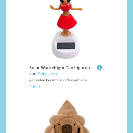
Solar Wackelfigur Tanzfiguren Solarfigur - Auto Armaturenbrett Dekoration, H-ula Tänzerin Figur, Hawaii Mädchen Figur, Auto Schwingenden Kopfschütteln Spielzeug Deko, Für Wohnzimmer Schlafzimmer Büro
von
Doiyislem
gefunden bei
Amazon Marketplace
4,86 €