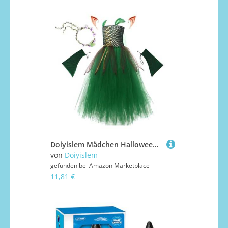
Doiyislem Mädchen Halloween Kostüme für Kinder,Grüner Feenrock - Verwandlungskostüm Rollenspiel Zubehör Für 2-10 Jahre Karneval Bühnenauftritt Feenparty
von
Doiyislem
gefunden bei
Amazon Marketplace
11,81 €