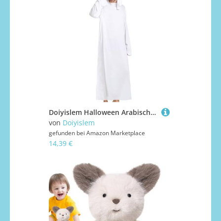
Doiyislem Halloween Arabischer Prinz Kostüm und Kleidung, Halloween Arabischer Prinz Kostüm Gewand und Kopftuch, Verkleidung Wüstenrobe Mit Kopfband Für Bühnenauftritt Kostümfest Maskerade
von
Doiyislem
gefunden bei
Amazon Marketplace
14,39 €