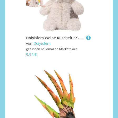
Doiyislem Welpe Kuscheltier - Weicher Niedlicher Plüschhund,Geschenk Für Kinder Mädchen Babys Erwachsene Familie
von
Doiyislem
gefunden bei
Amazon Marketplace
9,94 €