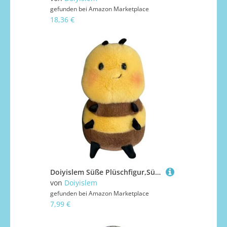
gefunden bei
Amazon Marketplace
18,36 €
Doiyislem Süße Plüschfigur,Süße Lächelnde Biene Weiches Plüschtier - Sammelfigur Schlafbegleiter für Kleinkinder Baby Schlafzimmer Sofa Auto Urlaub Kinderzimmer Weihnachten Halloween
von
Doiyislem
gefunden bei
Amazon Marketplace
7,99 €