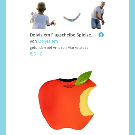
Doiyislem Flugscheibe Spielzeug | Weiche Eva Wurfscheibe | Lustiges Wurfspiel Neuartiges Spielzeug Für Garten Camping Sport
von
Doiyislem
gefunden bei
Amazon Marketplace
8,51 €