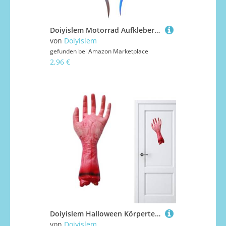
Doiyislem Motorrad Aufkleber Und Abziehbilder | Flamen Motive,wasserdichte Abzeichen 2er Set Für Roller Stoßstange Briefkasten Motorschlitten Skateboard LKW
von
Doiyislem
gefunden bei
Amazon Marketplace
2,96 €
Doiyislem Halloween Körperteile,Halloween Abgetrennte Hand Deko | Wiederverwendbare Requisiten und Geisterschmuck für Feiern, Innen und Außen, Escape Rooms, Schulen Spielplätze
von
Doiyislem