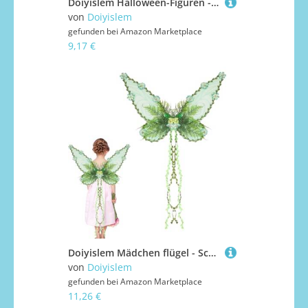
Doiyislem Halloween-Figuren - Halloween-Dekoration | Gruselige Deko-Figuren Für Tischdekoration Innenbereich Zuhause Erwachsene Kinder Partys Festtage
von
Doiyislem
gefunden bei
Amazon Marketplace
9,17 €
Doiyislem Mädchen flügel - Schmetterlingsflügel Kostüm mit 3D-Blüten und Blättern - Kostüm Zubehör für Frauen und Kinder Halloween Festival Cosplay
von
Doiyislem
gefunden bei
Amazon Marketplace
11,26 €