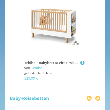
Schnuller & Schnullerketten
Spieldecken & Krabbeldecken
Still-Zubehör
Tchibo - Babybett »Leira« mit integriertem Bücherregal - 135,5x65,8x90cm - braun -
Babybett m
von
Tchibo
von
EPOCH 
gefunden bei
Tchibo
gefunden bei
329,99 €
11,99 €
Baby-Reisebetten