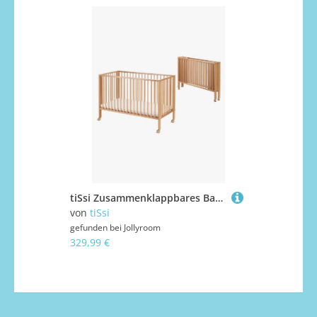
tiSsi Zusammenklappbares Babybett mit Matratze, Beige
von
tiSsi
von
JLY
gefunden bei
Jollyroom
gefunden bei
329,99 €
174,99 €