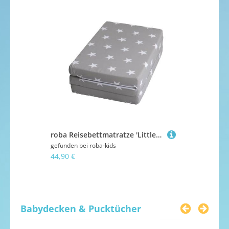
roba Reisebettmatratze 'Little Stars', faltbares Reisebett, Baby/Kinderbett 60 x 120 cm, inkl. Tragetasche
von
CAM
gefunden bei
roba-kids
44,90 €
gefunden bei
57,90 €
Babydecken & Pucktücher