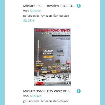
Miniart 1:35 - Dresden 1945 T34/85 Feldreparatur Big Set
von
MiniArt
gefunden bei
Amazon Marketplace
88,25 €
MiniArt 35609 1:35 WW2 Dt. Verkehrschilder Arden. 1945-originalgetreue Nachbildung, Modellbau, Plastik Bausatz, Basteln, Hobby, Kleben, Modellbausatz, Zusammenbauen, unlackiert
von
MiniArt
gefunden bei
Amazon Marketplace