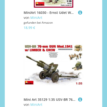
MiniArt 16030 - Ernst Udet WW1 Flying Ace, Molded Color
von
MiniArt
gefunden bei
Amazon
18,99 €
Mini Art 35129 1:35 USV-BR 76mm Gesch. m.Anh. 1941 (5) - originalgetreue Nachbildung, Modellbau, Plastik Bausatz, Basteln, Hobby, Kleben, Modellbausatz, Zusammenbauen, unlackiert
von
MiniArt