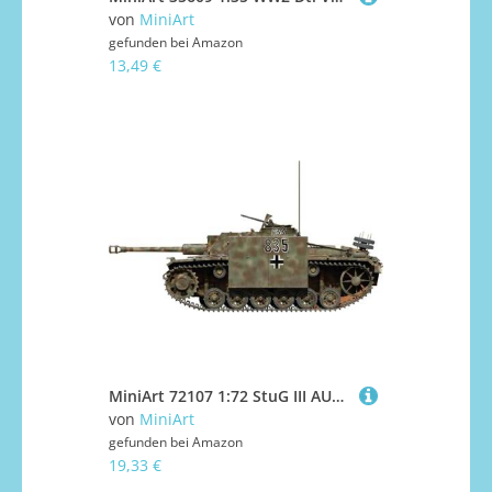
von
MiniArt
gefunden bei
Amazon
13,49 €
MiniArt 72107 1:72 StuG III AUSF. G Mai 1943 Prod. - originalgetreue Nachbildung, Modellbau, Plastik Bausatz, Basteln, Hobby, Kleben, Modellbausatz, Zusammenbauen, unlackiert
von
MiniArt
gefunden bei
Amazon
19,33 €