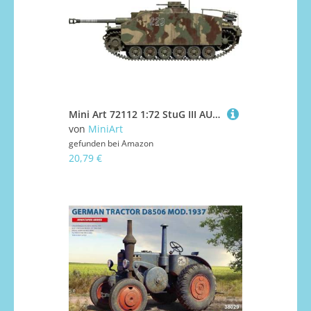
Mini Art 72112 1:72 StuG III AUSF. G MIAG Spät. Prod. - originalgetreue Nachbildung, Modellbau, Plastik Bausatz, Basteln, Hobby, Kleben, Modellbausatz, Zusammenbauen, unlackiert
von
MiniArt
gefunden bei
Amazon
20,79 €