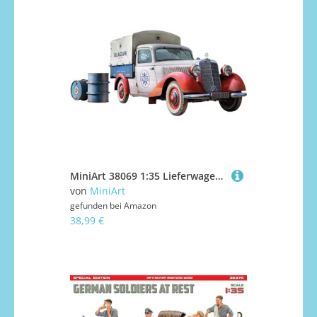
MiniArt 38069 1:35 Lieferwagen Typ 170V Ölfässer - originalgetreue Nachbildung, Modellbau, Plastik Bausatz, Basteln, Hobby, Kleben, Modellbausatz, Zusammenbauen, unlackiert
von
MiniArt
gefunden bei
Amazon
38,99 €