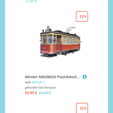
13,49 €
- 11%
MiniArt MIN38020 Plastikmodellbausatz, Verschieden
von
MiniArt
gefunden bei
Amazon
53,99 €
60,49 €
- 11%