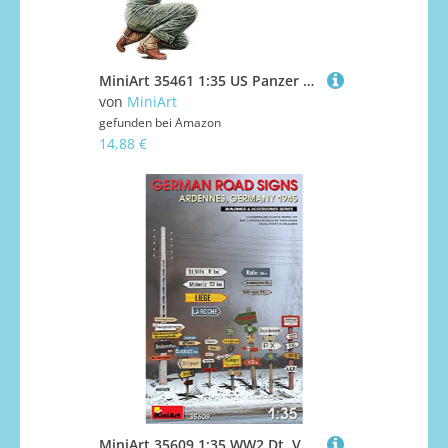
MiniArt 35461 1:35 US Panzer Rep. Crew m. W670 Motor - originalgetreue Nachbildung, Modellbau, Plastik Bausatz, Basteln, Hobby, Kleben, Modellbausatz, Zusammenbauen, unlackiert
von
MiniArt
gefunden bei
Amazon
14,88 €
MiniArt 35609 1:35 WW2 Dt. Verkehrschilder Arden. 1945-originalgetreue Nachbildung, Modellbau, Plastik Bausatz, Basteln, Hobby, Kleben, Modellbausatz, Zusammenbauen, unlackiert