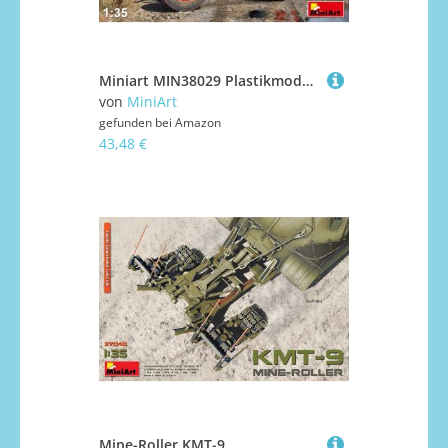
Miniart MIN38029 Plastikmodellbausatz, geformte Farbe
von
MiniArt
gefunden bei
Amazon
43,48 €
Mine-Roller KMT-9