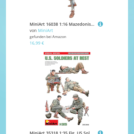
MiniArt 16038 1:16 Mazedonischer Gardeoffizier 3.Jh. v.C. - originalgetreue Nachbildung, Modellbau, Plastik Bausatz, Basteln, Hobby, Kleben, Modellbausatz, Zusammenbauen, Lila
von
MiniArt
gefunden bei
Amazon
16,99 €
MiniArt 35318 1:35 Fig. US Soldaten In Ruhe SE (5) - originalgetreue Nachbildung, Modellbau, Plastik Bausatz, Basteln, Hobby, Kleben, Modellbausatz, Zusammenbauen, unlackiert