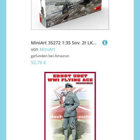
MiniArt 35272 1:35 Sov. 2t LKW 6x4 m. 76mm USV-BR Pak - originalgetreue Nachbildung, Modellbau, Plastik Bausatz, Basteln, Hobby, Kleben, Modellbausatz, Zusammenbauen, unlackiert
von
MiniArt
gefunden bei
Amazon
52,76 €