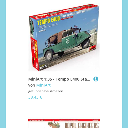
MiniArt 1:35 - Tempo E400 StahlblechPritsche 3-Rad
von
MiniArt
gefunden bei
Amazon
38,43 €