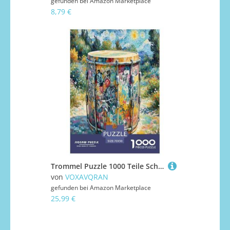
gefunden bei
Amazon Marketplace
8,79 €
Trommel Puzzle 1000 Teile Schwer Puzzle Spielzeug Pädagogisches Spiel Impossible Herausforderungsspielzeug Für Erwachsene Und Kinder in Bewährter 70x50cm/1000pcs
von
VOXAVQRAN
gefunden bei
Amazon Marketplace
25,99 €