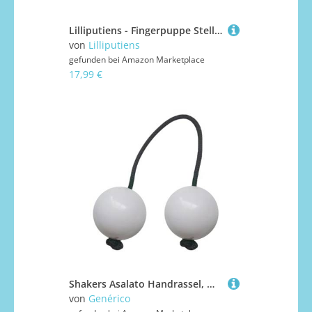
Lilliputiens - Fingerpuppe Stella - Plüsch zur Unterhaltung und Förderung von Babys - Mit Rassel, Spiegel und Knisterpapier - Spaßig und praktisch für unterwegs - Ab 6 Monaten - 83426
von
Lilliputiens
gefunden bei
Amazon Marketplace
17,99 €
Shakers Asalato Handrassel, Musikinstrument, afrikanisches Musikinstrument mit Kugel, für Kinder und Erwachsene
von
Genérico