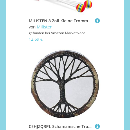
MILISTEN 8 Zoll Kleine Trommel Tamburin Marschtrommel Blechtrommel Vorschulspielzeug Snare Drum Trommelstöcken Spielzeug Für Babys Lernspielzeug Säuglingsanzug Kind Musik Handtrommel Holz
von
Milisten
gefunden bei
Amazon Marketplace
12,69 €
CEHJZQRPL Schamanische Trommel, Ätherische , Baum des Lebens, Schamanentrommel, handgemachte Handtrommel, Heimdekoration, Rahmentrommeln for Jungen und Mädchen, Snare Drum