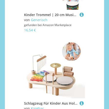
Kinder Trommel | 20 cm Musikinstrumente für Kleinkinder | Klangspielzeug pädagogisches Sinnesinstrument mit 2 Schlägeln für Mädchen Weihnachten
von
Generisch
gefunden bei
Amazon Marketplace
16,54 €
Schlagzeug Für Kinder Aus Holz, 7 In 1 Musik Kinderspielzeug, Montessori Lernspielzeug Schlagzeug Mit Xylophon, Kinder Trommel Set
von
Kingbar