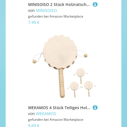
MINISOISO 2 Stück Holzratsche Geräusche Maker, Holz Spinning Ratsche, Holz Rassel Ratsche, Krachmacher, Musikinstrumente Kinder für Spielpartys, Sportveranstaltungen, Feste Und Feiern
von
MINISOISO
gefunden bei
Amazon Marketplace
7,99 €
WEKAMOS 4 Stück Teiliges Holz Schütteltrommel DIY Trommel Handbemalt Musikinstrument Kreativspielzeug Pädagogisch Fördernd
von
WEKAMOS
gefunden bei
Amazon Marketplace
9,69 €