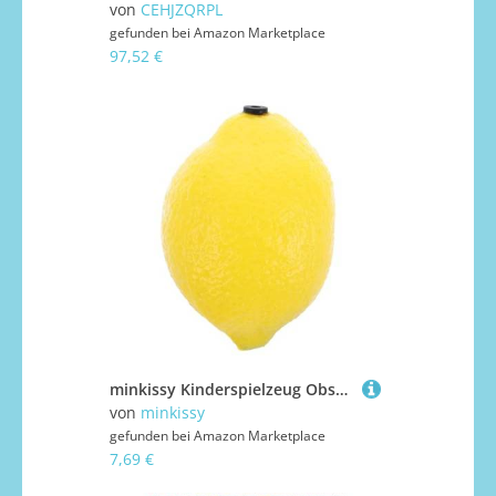
von
CEHJZQRPL
gefunden bei
Amazon Marketplace
97,52 €
minkissy Kinderspielzeug Obstförmige Maracas aus Sicherem Kunststoff Musik Instrument für Kleinkinder Fördert Kreativität und Hand Auge koordination für Vorschule und Frühpädagogik
von
minkissy
gefunden bei
Amazon Marketplace
7,69 €