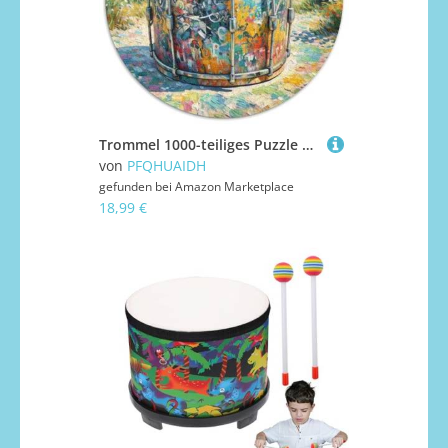
Trommel 1000-teiliges Puzzle Für Erwachsene Kinder Musikinstrumente Anspruchsvolles Puzzle Entspannend Familienspielabende Spielzeug Geschenk 1000pcs (67.5x67.5cm)
von
PFQHUAIDH
gefunden bei
Amazon Marketplace
18,99 €