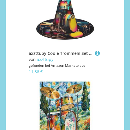
axzttupy Coole Trommeln Set Druck Halloween Hexenhut Unisex Karneval Kostüm Zubehör Partys Cosplay und Festlich
von
axzttupy
gefunden bei
Amazon Marketplace
11,36 €