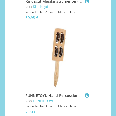
Kindsgut Musikinstrumenten-Set mit Gitarre Rasseln und Tamburin, dezente und Moderne Farben, Streifen
von
Kindsgut
gefunden bei
Amazon Marketplace
39,95 €
FUNNETOYU Hand Percussion Shaker mit Holz Schellen Klingelnde Hand rassel für Musikalisches Glockeninstrument für Weihnachtsfeiern Musikunterricht und Familienaktivitäten
von
FUNNETOYU
gefunden bei
Amazon Marketplace
7,70 €