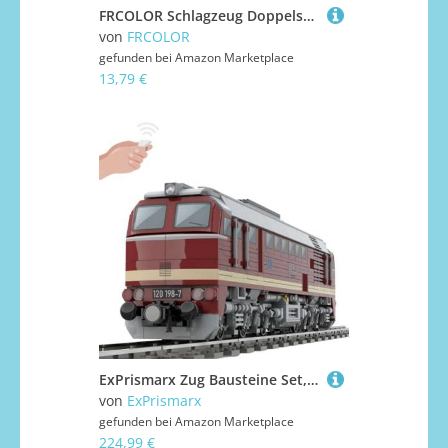
FRCOLOR Schlagzeug Doppelseitige Trommel Bunte Lerninstrumente für Musikförderung Geeignet für Jungen und Mädchen zur Frühkindlichen Entwicklung
von
FRCOLOR
gefunden bei
Amazon Marketplace
13,79 €
ExPrismarx Zug Bausteine Set, 1641 Teile BR120 Taiga Trommel DIY Klemmbausteine Bausatz mit Geschwindigkeitsregelung, Geschenke Ausstellungsstück für Jungen & Erwachsene (Dynamische Version)
von
ExPrismarx
gefunden bei
Amazon Marketplace
224,99 €