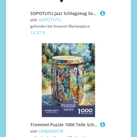
SOPOTUTU Jazz Schlagzeug Set Mini Trommel Kit für Kleinkinder Musikinstrument mit Vielseitigen Klangeffekten und Realistischem Design zur Frühen Musikalischen
von
SOPOTUTU
gefunden bei
Amazon Marketplace
14,37 €
Trommel Puzzle 1000 Teile Schwer Puzzle Spielzeug Pädagogisches Spiel Impossible Herausforderungsspielzeug Für Erwachsene Und Kinder in Bewährter 70x50cm/1000pcs
von
DHBANEIOK