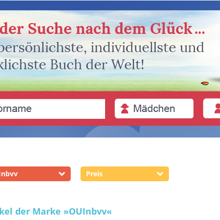
Inbvv
Preis
ikel der Marke
»OUInbvv«