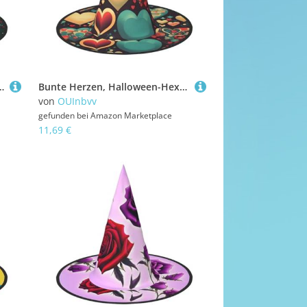
quem und Langlebig Geeignet für Party Rollenspiel und Karneval
Bunte Herzen, Halloween-Hexenhut, bequem und langlebig, geeignet für Partys, Rollenspiele und Karneval
von
OUInbvv
gefunden bei
Amazon Marketplace
11,69 €