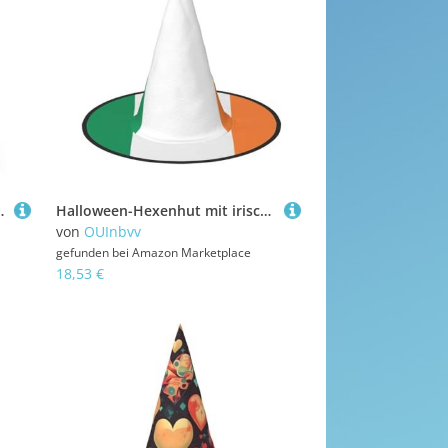
fekt für Maskerade, Karneval und Themenpartys
Halloween-Hexenhut mit irischer Flagge, bequem und langlebig, geeignet für Partys, Rollenspiele und Karneval, 3 Stück
von
OUInbvv
gefunden bei
Amazon Marketplace
18,53 €