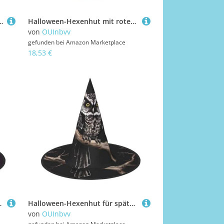
anglebig, geeignet für Party, Rollenspiele und Karneval, 2 Stück
Halloween-Hexenhut mit roten und violetten Rosen, 3 Stück, bequem und langlebig, geeignet für Partys, Rollenspiele und Karneval
von
OUInbvv
gefunden bei
Amazon Marketplace
18,53 €
rtys, Rollenspiele und Karneval
Halloween-Hexenhut für späte Nacht, 2 Stück, bequem und langlebig, geeignet für Partys, Rollenspiele und Karneval
von
OUInbvv