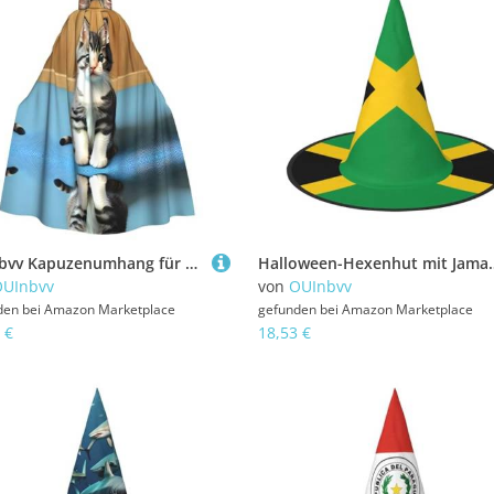
OUInbvv Kapuzenumhang für Kätzchen, Erwachsene, mit durchgehendem Druck, perfekt für Maskerade, Karneval und Themenpartys
Halloween-Hexenhut mit Jamaika-Flagge, bequem und la
OUInbvv
von
OUInbvv
den bei
Amazon Marketplace
gefunden bei
Amazon Marketplace
 €
18,53 €