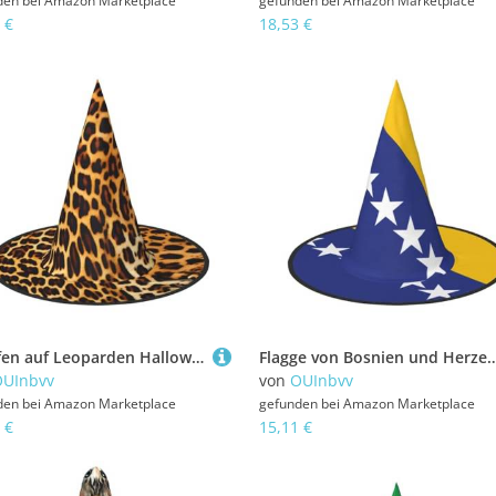
den bei
Amazon Marketplace
gefunden bei
Amazon Marketplace
 €
18,53 €
Streifen auf Leoparden Halloween Hexenhut 1 Bequem und langlebig Geeignet für Party Rollenspiele und Karneval
Flagge von Bosnien und Herzegowina, Halloween-Hexenhut, 2 Stück, bequem und langlebig, geeignet 
OUInbvv
von
OUInbvv
den bei
Amazon Marketplace
gefunden bei
Amazon Marketplace
 €
15,11 €