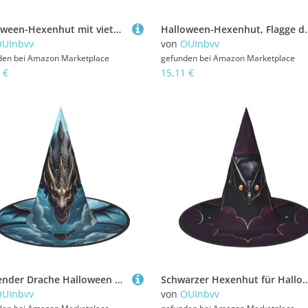
Halloween-Hexenhut mit vietnamesischer Flagge, bequem und langlebig, geeignet für Partys, Rollenspiele und Karneval, 3 Stück
Halloween-Hexenhut, Flagge der Bahamas, bequem und l
OUInbvv
von
OUInbvv
den bei
Amazon Marketplace
gefunden bei
Amazon Marketplace
 €
15,11 €
Fliegender Drache Halloween Hexenhut 1 Bequem Und Langlebig Geeignet Für Party Rollenspiele Und Karneval
Schwarzer Hexenhut für Halloween, 3 Stück, bequem und langlebig, geeignet für Pa
OUInbvv
von
OUInbvv