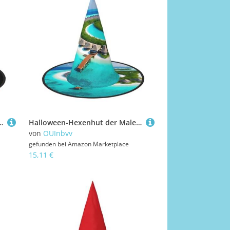
nglebig, geeignet für Partys, Rollenspiele und Karneval, 3 Stück
Halloween-Hexenhut der Malediven, 2 Stück, bequem und langlebig, geeignet für Party, Rollenspiele und Karneval
von
OUInbvv
gefunden bei
Amazon Marketplace
15,11 €