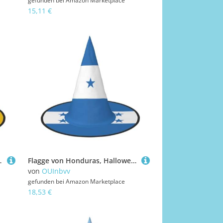
gefunden bei
Amazon Marketplace
15,11 €
für Partys, Rollenspiele und Karneval
Flagge von Honduras, Halloween-Hexenhut, 3 Stück, bequem und langlebig, geeignet für Partys, Rollenspiele und Karneval
von
OUInbvv
gefunden bei
Amazon Marketplace
18,53 €