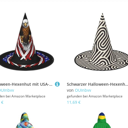
Halloween-Hexenhut mit USA-Flagge, patriotischer Adler, 3 Stück, bequem und langlebig, geeignet für Partys, Rollenspiele und Karneval
Schwarzer Halloween-Hexenhut mit gebogener Textur, bequem und langlebig, geeignet für Party-Rollenspiele u
OUInbvv
von
OUInbvv
den bei
Amazon Marketplace
gefunden bei
Amazon Marketplace
 €
11,69 €