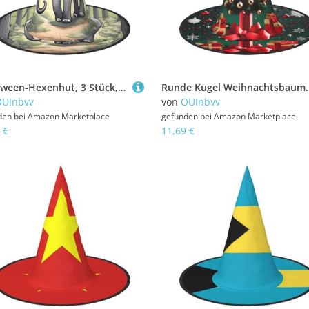
Halloween-Hexenhut, 3 Stück, bequem und langlebig, geeignet für Partys, Rollenspiele und Karneval
Runde Kugel Weihnachtsbaum Halloween Hexenhut 1 Be
OUInbvv
von
OUInbvv
den bei
Amazon Marketplace
gefunden bei
Amazon Marketplace
 €
11,69 €