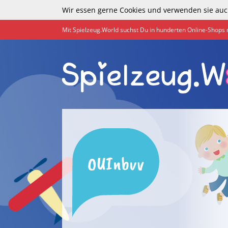
Wir essen gerne Cookies und verwenden sie auc
Mit Spielzeug.World suchst Du in hunderten Online-Shops 
OUInbvv