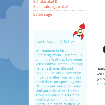
Schulartikel &
Einschulungsartikel
Spielzeuge
Spielzeug von OUInbvv
Willkommen in Ihrer
Spielzeug.World. Tauchen Sie
ein in die Welt des Spielzeugs
von OUInbvv. Treten Sie ruhig
näher, schauen Sie und
staunen Sie. Auf dieser Seite
von
finden Sie alles, was sich das
gefun
Kinderherz an Spielzeug von
18,53
OUInbvv nur wünschen kann.
Und auch die Wünsche von
großen Kindern bis 99 Jahre
und älter sollen hier nicht
unerfüllt bleiben. Wollen Sie