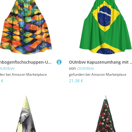
Regenbogenfischschuppen-Umhang mit Kapuze für Erwachsene, mit durchgehendem Druck, perfekt für Maskerade, Karneval und Themenpartys
OUInbvv Kapuzenumhang mit brasilianischer Flagge, mit durchgehendem Druck, per
OUInbvv
von
OUInbvv
den bei
Amazon Marketplace
gefunden bei
Amazon Marketplace
 €
21,38 €