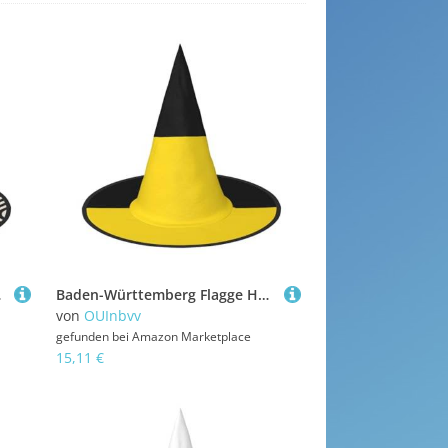
nd Karneval
Baden-Württemberg Flagge Halloween Hexenhut 2 Stück bequem und langlebig geeignet für Party Rollenspiele und Karneval
von
OUInbvv
gefunden bei
Amazon Marketplace
15,11 €