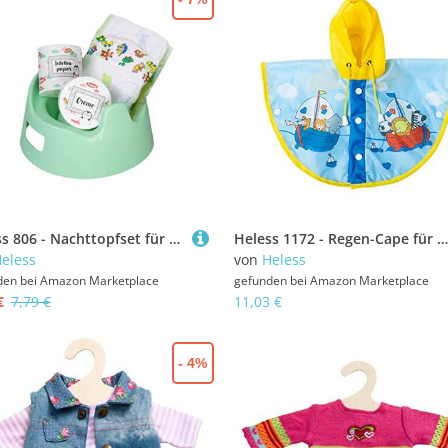
Heless 806 - Nachttopfset für Puppen, 4 teilig, mit Zubehör zur Puppenpflege, mintfarben, für Ausflüge und Urlaub mit der Puppe
Heless 1172 - Regen-Cape für Puppen im Design Segelfreunde, wasserdicht, Größe 28 - 35 cm
eless
von
Heless
den bei
Amazon Marketplace
gefunden bei
Amazon Marketplace
€
7,79 €
11,03 €
- 4%