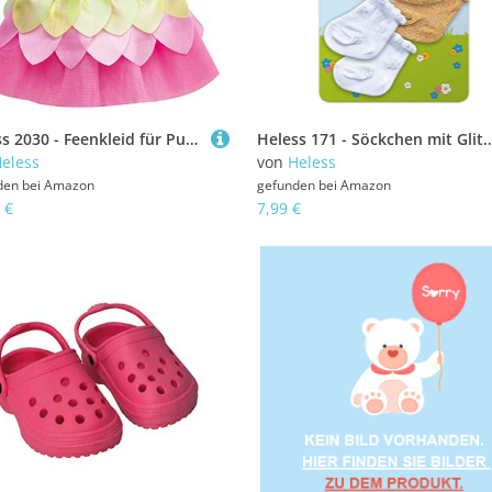
Heless 2030 - Feenkleid für Puppen im Schmetterling-Design, Größe 35 - 45 cm
Heless 171 - Söckchen mit Glitzer für Puppen, in den Farben Weiß, Gold und 
eless
von
Heless
den bei
Amazon
gefunden bei
Amazon
 €
7,99 €