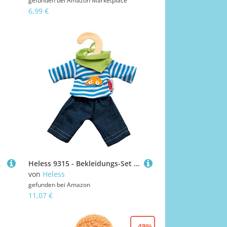
gefunden bei
Amazon Marketplace
6,99 €
n Waschspaß
Heless 9315 - Bekleidungs-Set für Puppen, 3 teilig mit Jeans, Streifenshirt und pfiffigem Halstuch, Größe 20 - 25 cm
von
Heless
gefunden bei
Amazon
11,07 €
- 49%