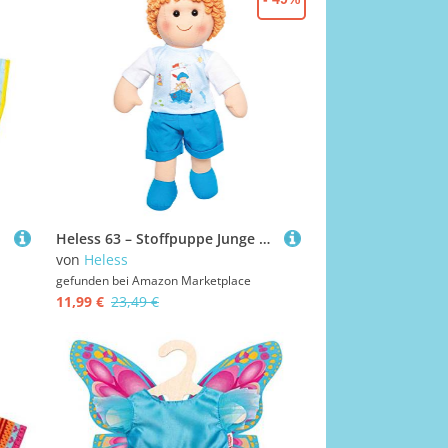
Heless 63 – Stoffpuppe Junge Fiete mit maritimem Outfit, ca. 32 cm große Weich-Puppe zum Kuscheln, Spielen und Liebhaben
von
Heless
gefunden bei
Amazon Marketplace
11,99 €
23,49 €