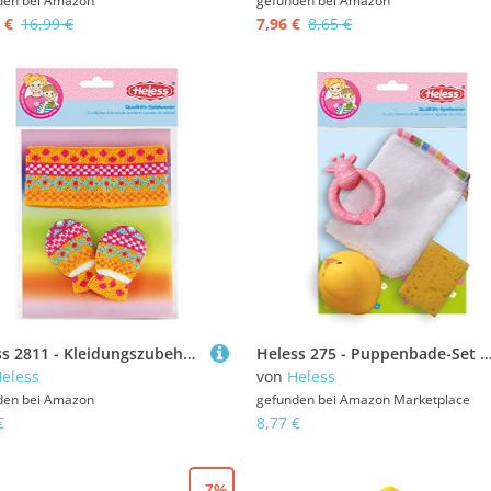
den bei
Amazon
gefunden bei
Amazon
 €
16,99 €
7,96 €
8,65 €
Heless 2811 - Kleidungszubehör für Puppen im Design Jolly, 2 teilig mit Fäustlingen und Stirnband, Größe 35 - 45 cm
Heless 275 - Puppenbade-Set 4 teilig, Waschhandschuh, Schwamm, Badeente und Rassel, für ausgelassene
eless
von
Heless
den bei
Amazon
gefunden bei
Amazon Marketplace
€
8,77 €
- 7%