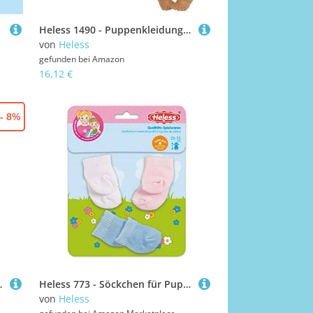
Heless 1490 - Puppenkleidung aus 100 Prozent Bio-Baumwolle, Strickkleid in Pfirsich für Puppen und Kuscheltiere der Größe 28-35 cm
von
Heless
gefunden bei
Amazon
16,12 €
- 8%
ld, Größe 35 - 45 cm
Heless 773 - Söckchen für Puppen, in den Farben weiß, rosa und hellblau, 3 Paar, Größe 28 - 35 cm
von
Heless