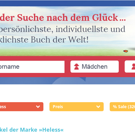
ess
Preis
% Sale (32
ikel der Marke
»Heless«