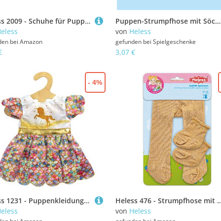
Heless 2009 - Schuhe für Puppen, kultige Clogs in Pink, Größe 38 - 45 cm
Puppen-Strumpfhose mit Söckchen, gold, Gr. 28-35 cm
eless
von
Heless
den bei
Amazon
gefunden bei
Spielgeschenke
€
3,07 €
- 4%
Heless 1231 - Puppenkleidung im Design Einhorn Goldy, Glitzerkleid mit schimmernden Pailletten für Puppen und Kuscheltiere der Größe 28 - 35 cm
Heless 476 - Strumpfhose mit Söckchen für Puppen, go
eless
von
Heless