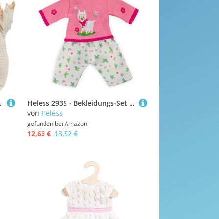
 und Kuscheltiere der Größe 28-35 cm
Heless 2935 - Bekleidungs-Set für Puppen im Alpaka Oskar Design, 2 teilig mit Pullover und Hose, Größe 35-45 cm
von
Heless
gefunden bei
Amazon
12,63 €
13,52 €