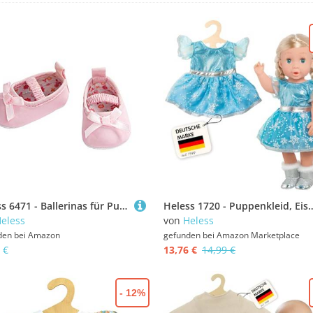
Heless 6471 - Ballerinas für Puppen, rosa, Größe 30 - 34 cm
Heless 1720 - Puppenkleid, Eis-Prinze
eless
von
Heless
den bei
Amazon
gefunden bei
Amazon Marketplace
 €
13,76 €
14,99 €
- 12%