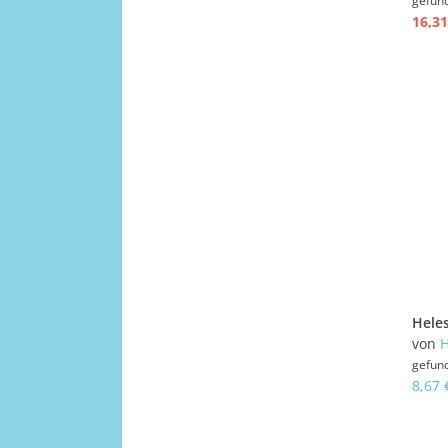
gefun
16,31
von
H
gefun
8,67 