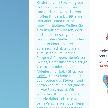
Kinderherz an Spielzeug von
Heless nur wünschen kann.
Und auch die Wünsche von
großen Kindern bis 99 Jahre
und älter sollen hier nicht
unerfüllt bleiben. Wollen Sie
sich inspirieren lassen, oder
suchen Sie etwas ganz
bestimmtes? Vielleicht finden
Sie es in einer unserer
Spielzeugfachabteilungen,
zum Beispiel im Bereich
von
H
Puppen & Puppenzubehör von
gefun
Heless
, unter
Kinderspielzeuge
14,99
von Heless
oder in der
Abteilung für
Baby-Shop von
Heless
. Das Schöne ist ja, das
auch schon das Stöbern und
Entdecken im Spielzeugladen
so viel Spaß macht. Wir
wünschen Ihnen ganz viel
Freude dabei - ebenso wie
beim Verschenken oder beim
selber Spielen mit Freunden