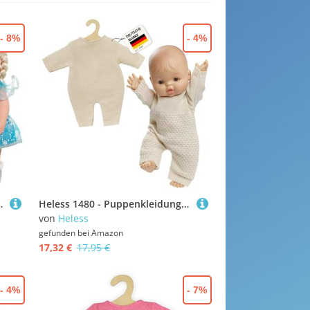
- 8%
- 4%
ssin, Größe 28 - 35 cm
Heless 1480 - Puppenkleidung aus 100 Prozent Bio-Baumwolle, Strickstrampler in Ecru für Puppen und Kuscheltiere der Größe 28-35 cm
von
Heless
gefunden bei
Amazon
17,32 €
17,95 €
- 4%
- 7%