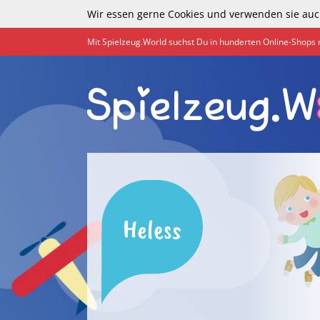
Wir essen gerne Cookies und verwenden sie auc
Mit Spielzeug.World suchst Du in hunderten Online-Shops 
Heless