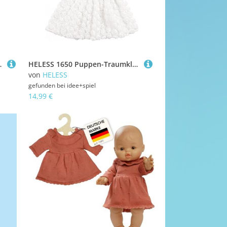
Silber, 3 Paar, Größe 35 - 45
HELESS 1650 Puppen-Traumkleid, klein, Gr. 28-35 cm
von
HELESS
gefunden bei
idee+spiel
14,99 €