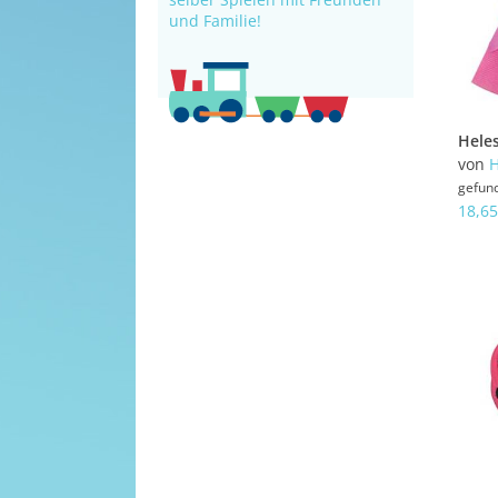
und Familie!
von
H
gefun
18,65