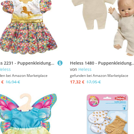
Heless 2231 - Puppenkleidung im Design Einhorn Goldy, Glitzerkleid mit schimmernden Pailletten für Puppen und Kuscheltiere der Größe 35 - 45 cm
Heless 1480 - Puppenkleidung aus 100 Prozent Bio-Baumwolle, Strickstrampler in Ecru für Puppen
eless
von
Heless
den bei
Amazon Marketplace
gefunden bei
Amazon Marketplace
 €
16,94 €
17,32 €
17,95 €