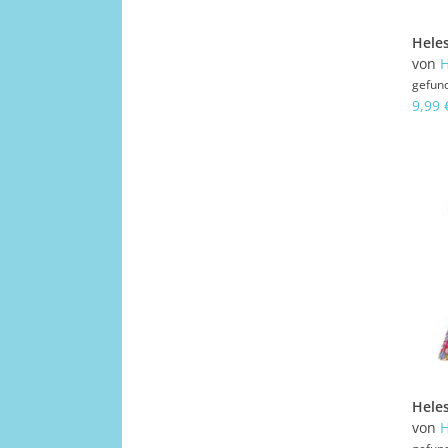
von
H
gefun
9,99 
von
H