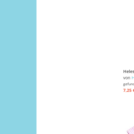
von
H
gefun
7,25 