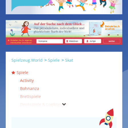
Spielzeug.World
Spiele
Skat
Spiele
Activity
Bohnanza
Brettspiele
Denkspiele & Logikspiele
Elektronische Spiele
Geschicklichkeitsspiele