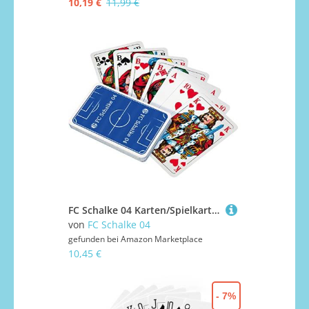
10,19 €
11,99 €
FC Schalke 04 Karten/Spielkarten/Skatkarten ** Skat **
von
FC Schalke 04
gefunden bei
Amazon Marketplace
10,45 €
- 7%