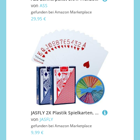
von
ASS
gefunden bei
Amazon Marketplace
29,95 €
JASFLY 2X Plastik Spielkarten, Wasserdicht pokerkarten, Skat Karten für Das Geschenkpartyspiel, Texas Holdem Poker, Blackjack, Bridge, mit Einem Strafrad (Rot und Blau)
von
JASFLY
gefunden bei
Amazon Marketplace
9,99 €