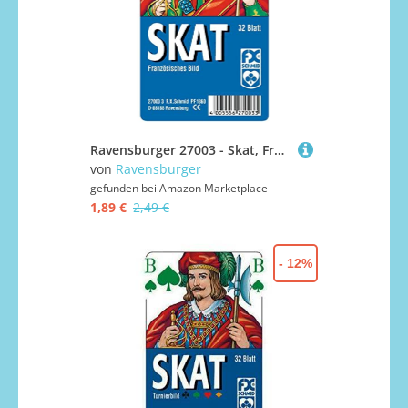
Ravensburger 27003 - Skat, Französisches Bild, 32 Karten in Klarsicht-Box
von
Ravensburger
gefunden bei
Amazon Marketplace
1,89 €
2,49 €
- 12%