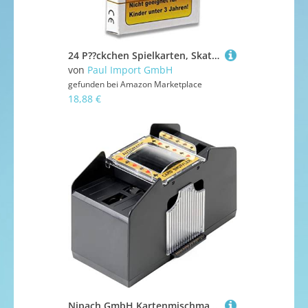
24 P??ckchen Spielkarten, Skat, Skatkarten
von
Paul Import GmbH
gefunden bei
Amazon Marketplace
18,88 €
Nipach GmbH Kartenmischmaschine Elektrischer Kartenmischer für 4 Decks Karten Mischer Poker Skat Rommé elektronisch Card Shuffler batteriebetrieben