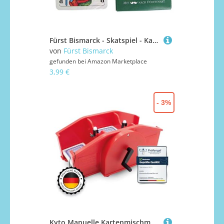
Fürst Bismarck - Skatspiel - Kartenspiel
von
Fürst Bismarck
gefunden bei
Amazon Marketplace
3,99 €
- 3%
Kyto Manuelle Kartenmischmaschine mit Handkurbel – Spielkarten-Mischer für Poker, UNO, Skat, Rommé, Skip-BO & Blackjack – Inkl. Spielkarten & Anleitung – Robustes Kunststoffgehäuse – Rot