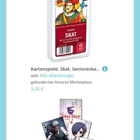
Kartenspiele, Skat, Seniorenkarte, französisches Bild der Ass Altenburger Spielkartenfabrik
von
ASS Altenburger
gefunden bei
Amazon Marketplace
5,20 €