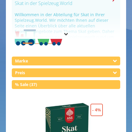
Halli Galli
Skat in der Spielzeug.World
Holzspiele
Willkommen in der Abteilung für Skat in Ihrer
Kartenspiele
Spielzeug.World. Wir möchten Ihnen auf dieser
Lernspiele
Seite einen Überblick über alle aktuellen
Spielzeugangebote zum Thema Skat geben. Daher
Monopoly
haben wir hier eine ganze Spielzeugwelt rund um
Prämierte Spiele
das Thema Skat zusammengestellt - mit Produkten
von zahlreichen bekannten und beliebten
Quizspiele
Spielzeugmarken wie
ASS Altenburger
,
ASS
und
Reisespiele
Ravensburger
. Tauchen Sie ein in die
Marke
Spielzeug.World, schauen Sie sich um und stöbern
Sammelkarten
Sie. Um gezielter zu suchen, können Sie die
Preis
Schach
Produkte aus dem Bereich Skat mit Hilfe der Filter
weiter einschränken und so gezielt nach
Skat
% Sale (37)
bestimmten Marken, Preiskategorien oder
Tabu
reduzierten Angeboten suchen. Sollten Sie nicht
fündig werden, können Sie sich auch im
Twister
Gesamtsortiment der Abteilung
Spiele
umsehen.
Wizard
Viel Spaß beim Stöbern, Entdecken und Spielen!
- 4%
Würfelspiele