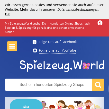
Wir essen gerne Cookies und verwenden sie auch auf dieser
Website. Mehr dazu in unseren
Datenschutzbestimmungen
.
OK
Mit Spielzeug.World suchst Du in hunderten Online-Shops nach
Spielen & Spielzeug für ganz kleine und schon erwachsene
Kinder.
Folge uns auf Facebook
Folge uns auf YouTube
Skat