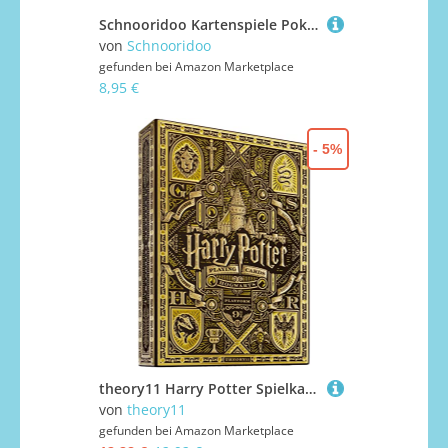
Schnooridoo Kartenspiele Poker Rommé Skat Spielkarten Karten (6 x Skatkarten)
von
Schnooridoo
gefunden bei
Amazon Marketplace
8,95 €
- 5%
theory11 Harry Potter Spielkarten Yellow Version - Premium-Qualität, 52er Blatt, Poker, Skat, USA-Hergestellt, Gelb, Unisex, 216+ Monate, 36 Monate
von
theory11
gefunden bei
Amazon Marketplace