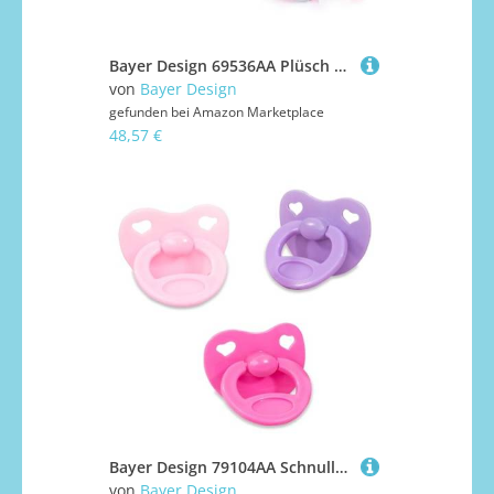
Bayer Design 69536AA Plüsch Einhorn mit Licht, Sound, Funktion, Stofftier, Kuscheltier, Regenbogen Haare, Weiß
von
Bayer Design
gefunden bei
Amazon Marketplace
48,57 €
Bayer Design 79104AA Schnuller-Set für Puppen, Schnuller für Puppen, Puppenschnuller, Puppenzubehör, Rosa, Lila, Pink
von
Bayer Design