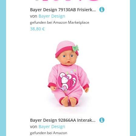
Bayer Design 79130AB Frisierkoffer Kinder inkl. Föhn mit Geräusch, Haarzubehör, Spiegel, Frisierkopfzubehör, Rosa, Grau, Türkis
von
Bayer Design
gefunden bei
Amazon Marketplace
38,80 €
Bayer Design 92866AA Interaktive Babypuppe mit Funktion, spricht, mit Geräuschen, weich, Kuschelpuppe, 28 cm
von
Bayer Design
gefunden bei
Amazon