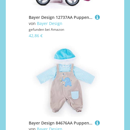
Bayer Design 12737AA Puppenwagen Cosy, zusammenklappbar, inklusive Tasche und Bettdecke, modern, rosa mit Einhorn Motiv, 46 cm
von
Bayer Design
gefunden bei
Amazon
42,86 €
Bayer Design 84676AA Puppenkleidung, Puppenoutfit 40-46 cm, mehrteilige Puppenanziehsachen, Puppenzubehör
von
Bayer Design