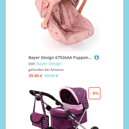
Bayer Design 67926AA Puppenautositz EasyGo, Puppensitz, Puppenzubehör, mit Gurt, Dach, verstellbarem Griff
von
Bayer Design
gefunden bei
Amazon
39,80 €
59,99 €
- 8%