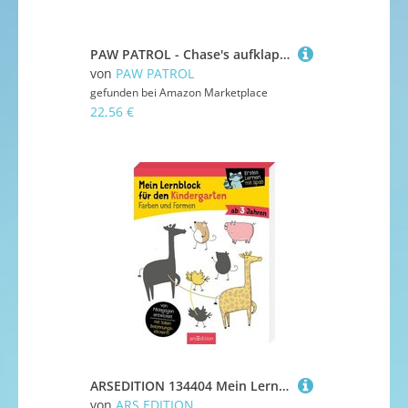
PAW PATROL - Chase's aufklappbares Lernblock-Spielzeug für Kinder – hilft bei der Entwicklung von Farben, Buchstaben und Formen – mit 4 lustigen interaktiven Aktivitäten, ab 18 Monaten
von
PAW PATROL
gefunden bei
Amazon Marketplace
22,56 €
ARSEDITION 134404 Mein Lernblock für den Kindergarten - Farben und Formen
von
ARS EDITION