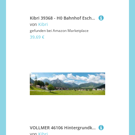
Kibri 39368 - H0 Bahnhof Eschbronn
von
Kibri
gefunden bei
Amazon Marketplace
39,69 €
VOLLMER 46106 Hintergrundkulisse Alpenvorland, dreiteilig, 266 x 80 cm
von
Kibri