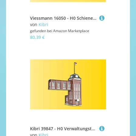
Viessmann 16050 - H0 Schienen-Stopfexpress 09-3X Plasser und Theurer
von
Kibri
gefunden bei
Amazon Marketplace
80,39 €
Kibri 39847 - H0 Verwaltungsturm mit Übergängen
von
Kibri