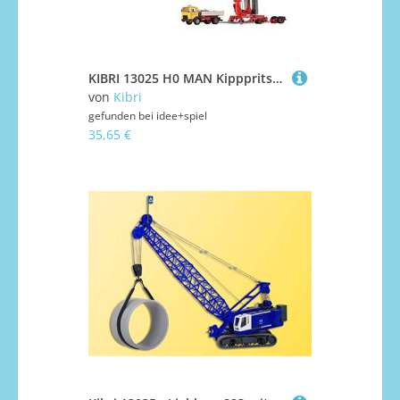
KIBRI 13025 H0 MAN Kipppritsche und LIEBHERR SK 20 Schnelleinsatzkran
von
Kibri
gefunden bei
idee+spiel
35,65 €