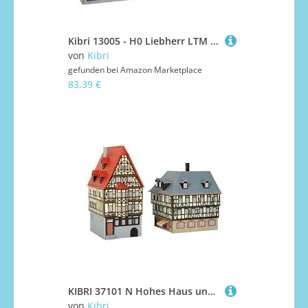
Kibri 13005 - H0 Liebherr LTM 1400 mit Wippspitze
von
Kibri
gefunden bei
Amazon Marketplace
83,39 €
KIBRI 37101 N Hohes Haus und Eckhaus
von
Kibri