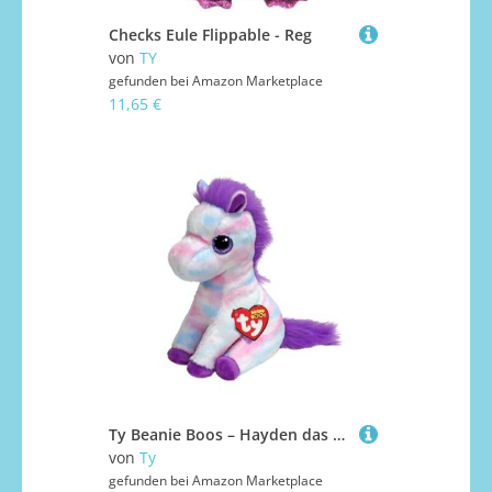
Checks Eule Flippable - Reg
von
TY
gefunden bei
Amazon Marketplace
11,65 €
Ty Beanie Boos – Hayden das Pferd mit großen und glitzernden lila Augen, das Plüschtier mit großen glitzernden Augen – 15 cm – T37378
von
Ty
gefunden bei
Amazon Marketplace