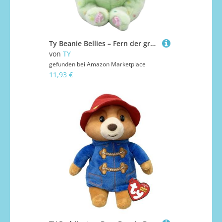
Ty Beanie Bellies – Fern der grüne Osterhase mit Glitzeraugen, die kuscheligen Plüschtiere mit weichem Bauch originell Ostern – 20 cm – T41514
von
TY
gefunden bei
Amazon Marketplace
11,93 €