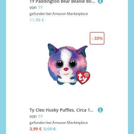
TY Paddington Bear Beanie Boos Regular | Beanie Baby Soft Plush Toy | Collectible Cuddly Stuffed Teddy
von
TY
gefunden bei
Amazon Marketplace
11,99 €
- 33%
Ty Cleo Husky Puffies, Circa 10 cm
von
TY
gefunden bei
Amazon Marketplace
3,99 €
5,99 €