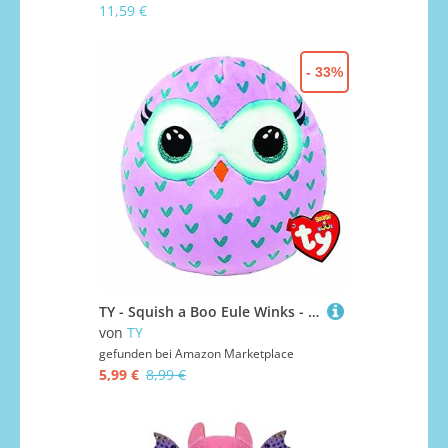
11,59 €
- 33%
TY - Squish a Boo Eule Winks - 20 cm, 2009157, 25,4 cm
von
TY
gefunden bei
Amazon Marketplace
5,99 €
8,99 €