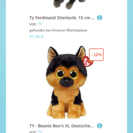
Ty Ferdinand Stierkorb, 15 cm (United Labels Iberica 42264TY), Modelle
von
TY
gefunden bei
Amazon Marketplace
57,45 €
- 12%
TY - Beanie Boo's XL Deutscher Schäferhund Spirit - 42 cm
von
TY