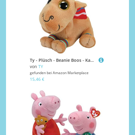
Ty - Plüsch - Beanie Boos - Kamel - Jamal - Braun mit rotem Buckel - Große goldene Augen und Glitzer - Die weiche Puppe mit großen funkelnden Augen - 28 cm - 36452
von
TY
gefunden bei
Amazon Marketplace
15,46 €