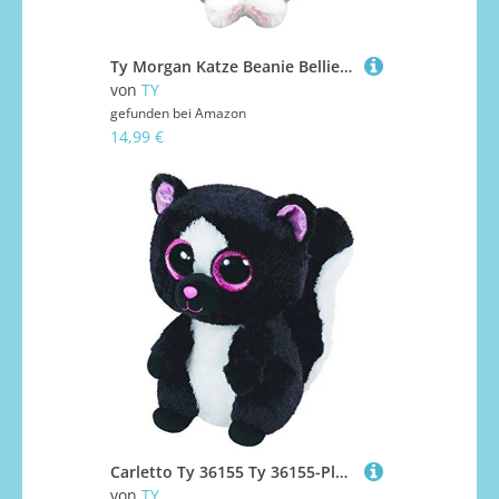
Ty Morgan Katze Beanie Bellies Medium 24cm - Quetschbare Beanie Baby Weiche Pluschtiere - Sammelbares Kuscheliges Stofftier
von
TY
gefunden bei
Amazon
14,99 €
Carletto Ty 36155 Ty 36155-Plüschtier-Flora-Stinktier mit Glitzeraugen, Beanie Boo's, 15 cm
von
TY