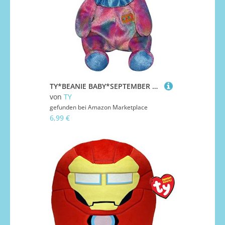
TY*BEANIE BABY*SEPTEMBER Geburtstagsbär/Birthday Teddy* TEDDY / BÄR * Plüschtier ca.19 cm
von
TY
gefunden bei
Amazon Marketplace
6,99 €