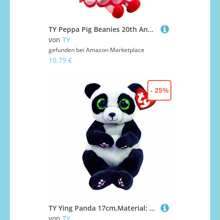
TY Peppa Pig Beanies 20th Anniversary Regular - Weiches Plüschtier für Kinder, Babyspielzeug, Teddy, Sammlerstück Stofftiere
von
TY
gefunden bei
Amazon Marketplace
10,79 €
- 25%
TY Ying Panda 17cm,Material: 100% Polyester geprüft nach EN-71. Farbe: Mehrfarbig
von
TY