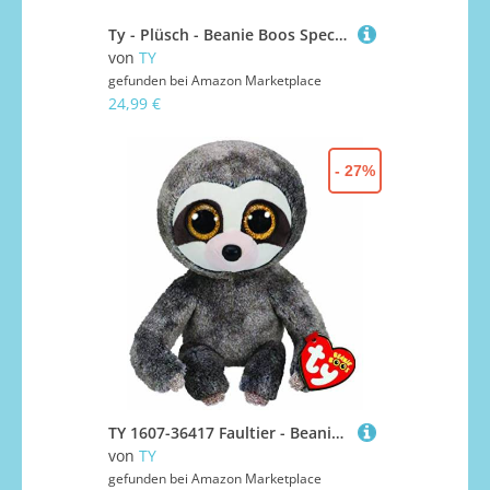
Ty - Plüsch - Beanie Boos Special Halloween - Spinne - Ingrum - Schwarz und Orange - Spinnen mit orangefarbenen Glitzeraugen - Die Puppe mit großen Glitzeraugen - 15 cm - 36495
von
TY
gefunden bei
Amazon Marketplace
24,99 €
- 27%
TY 1607-36417 Faultier - Beanie Boos Mehrfarbig 23 cm
von
TY
gefunden bei
Amazon Marketplace