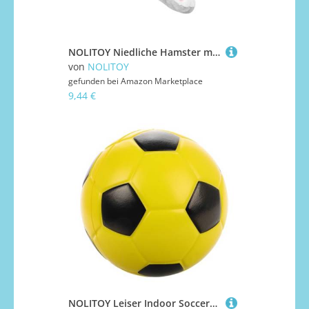
NOLITOY Niedliche Hamster mütze mit Beweglichen Ohren Plüsch hut für Erwachsene und Jugendliche Kreativer Hut mit Wackelnden Hamsterohren Lustiger Cartoon kopfschmuck Zufällige Farbe
von
NOLITOY
gefunden bei
Amazon Marketplace
9,44 €
NOLITOY Leiser Indoor Soccerball aus PU für Robuster Geräuscharmer Soft Fußball Sicherer Strapazierfähiger Trainingsball für Drinnen für Wohnung und Indoor Sport