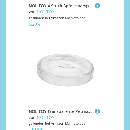
NOLITOY 4 Stück Apfel Haarspangen Realistisches Frucht Design Hautfreundlich Formbeständig Modischer Haarschmuck für Frauen und Mädchen Leicht und Bequem für Alltag und Party
von
NOLITOY
gefunden bei
Amazon Marketplace
6,29 €
NOLITOY Transparente Petrischale aus Hochborosilikatglas für Zellkultur und Schulversuche Hitzebeständig Korrosionsresistent Stabile Runde Bodenfläche für Labor und Wissenschaftliche
von
NOLITOY
gefunden bei
Amazon Marketplace
14,89 €