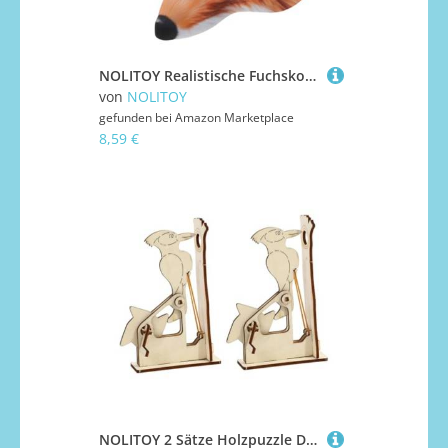
NOLITOY Realistische Fuchskostüm Halbgesichtsmaske aus Wiederverwendbar und Bequem für Halloween Karneval Cosplay Partydekorationen Geeignet für Erwachsene
von
NOLITOY
gefunden bei
Amazon Marketplace
8,59 €
NOLITOY 2 Sätze Holzpuzzle DIY Lernspielzeug Holz Specht Modell Bausatz Pädagogisches Bastelspielzeug Kreative Handarbeit für Jungen und Mädchen