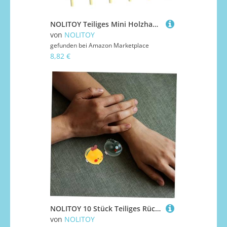
NOLITOY Teiliges Mini Holzhammer Holzspielzeug DIY Hämmer für Krabben und Hummer Sheller Stabiles Massivholz Vielseitig für Basteln und Kindgerechtes Hämmern
von
NOLITOY
gefunden bei
Amazon Marketplace
8,82 €
NOLITOY 10 Stück Teiliges Rückzugauto Reibungsbetriebenes Junge Mädchen Lustige Mini Tiermotivik Batterien Fördert Kognitive Fähigkeiten und Gehirnentwicklung für Kleinkinder Ab Jahr
von
NOLITOY