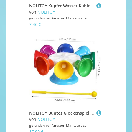
NOLITOY Kupfer Wasser Kühlring für Rc Boots Motor Effektive Wärmeableitung Einfache Montage Langlebiger Wasserkühlmantel Geeignet für Speedboat und Yacht Modelle
von
NOLITOY
gefunden bei
Amazon Marketplace
7,46 €
NOLITOY Buntes Glockenspiel Musikinstrument für Ab Jahre Pädagogisches Lernspielzeug Rhythmus Handgeschicklichkeit und Farberkennung Robust und Spielerisch Gehirnentwicklung Stärkend
von
NOLITOY
gefunden bei
Amazon Marketplace
17,99 €