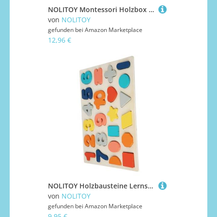
NOLITOY Montessori Holzbox Stabile für Kleinkinder mit Ball Münzwurf Pädagogisches Vorschulspielzeug für Feinmotorikförderung und Zielerreichung
von
NOLITOY
gefunden bei
Amazon Marketplace
12,96 €
NOLITOY Holzbausteine Lernspielzeug Zahlen und Buchstaben Puzzle Pädagogisches für Kleinkinder Feinmotorik und Kognitive Entwicklung
von
NOLITOY
gefunden bei
Amazon Marketplace
9,95 €