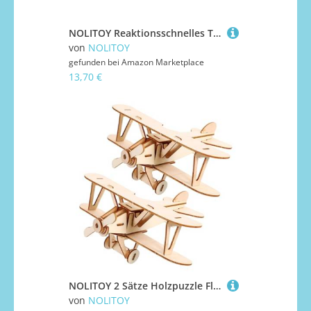
NOLITOY Reaktionsschnelles Trainingsspiel Falling Sticks für Interaktives Hand Auge koordination Ergonomisch Sicher Konzentrations Sensorikfördernd USB Aufladung
von
NOLITOY
gefunden bei
Amazon Marketplace
13,70 €
NOLITOY 2 Sätze Holzpuzzle Flugzeug Modellbausatz DIY Holzflugzeug Bastelset Holzpuzzle Junge Mädchen Kreatives Lernspielzeug Geschenk
von
NOLITOY