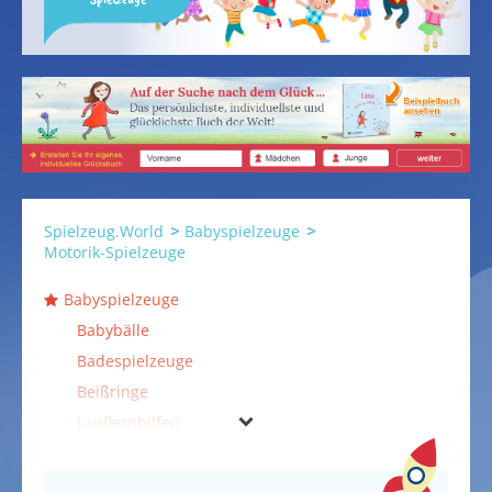
Spielzeug.World
Babyspielzeuge
Motorik-Spielzeuge
Babyspielzeuge
Babybälle
Badespielzeuge
Beißringe
Lauflernhilfen
Mobiles
Motorik-Spielzeuge