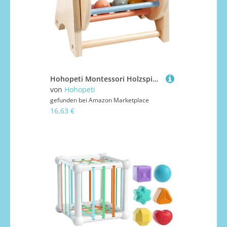
Hohopeti Montessori Holzspielzeug Textil Trommel Lernspielzeug für Kleinkinder Ab Krabbelalter zur Motorik Hand Auge koordination und Kognitiver Entwicklung
von
Hohopeti
gefunden bei
Amazon Marketplace
16,63 €