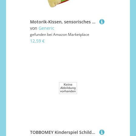
Motorik-Kissen, sensorisches Schnallenkissen, Lernspielzeug | aus interaktivem Plüsch mit bunten Verschlüssen, perfektes frühes Lernwerkzeug, Klassenreise
von
Generic
gefunden bei
Amazon Marketplace
12,59 €
TOBBOMEY Kinderspiel Schildkröte Essbohnen Spieler Ab Jahre Material Sicher Lernspielzeug Motorik Hand Auge koordination Fördert Kreativität Tragbar Kompakt