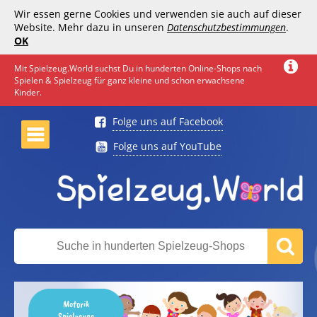
Wir essen gerne Cookies und verwenden sie auch auf dieser
Website. Mehr dazu in unseren
Datenschutzbestimmungen
.
OK
Mit Spielzeug.World suchst Du in hunderten Online-Shops nach
Spielen & Spielzeug für ganz kleine und schon erwachsene
Kinder.
Folge uns auf Facebook
Folge uns auf YouTube
Motorik
Spielzeuge