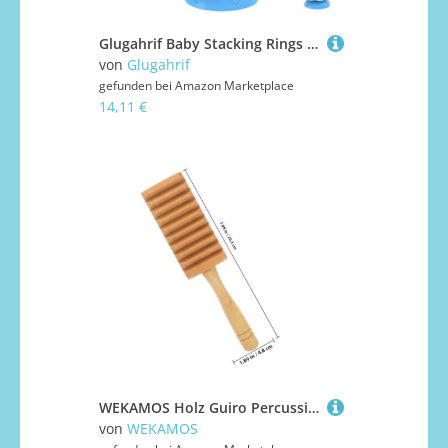
Glugahrif Baby Stacking Rings - Drehbarer Ringstapel Babyspielzeug,Aktivitätswürfel Regenbogenturm Fühlen Spielen Motorik Spielen Lernen Geburtstagsgeschenk
von
Glugahrif
gefunden bei
Amazon Marketplace
14,11 €
WEKAMOS Holz Guiro Percussion Schlaginstrument Pädagogisches Musikinstrument für Kleinkinder Musikspielzeug Ab Jahren Motorik Kreativität
von
WEKAMOS