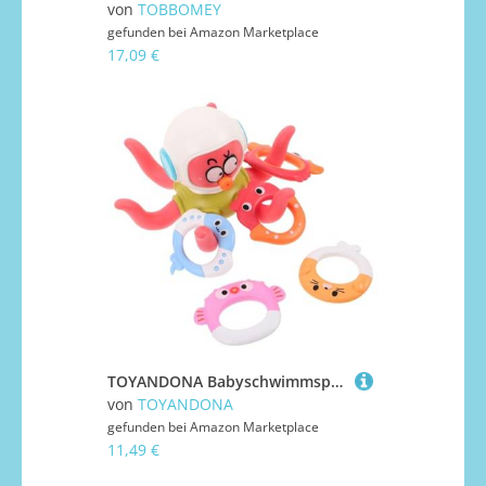
von
TOBBOMEY
gefunden bei
Amazon Marketplace
17,09 €
TOYANDONA Babyschwimmspielzeug mit und Ringen Schwimmendes Wurfspiel für Badewanne Pool und Outdoor Leichtes Sicheres Lernspiel Motorik und Hand-Auge-koordination
von
TOYANDONA
gefunden bei
Amazon Marketplace
11,49 €