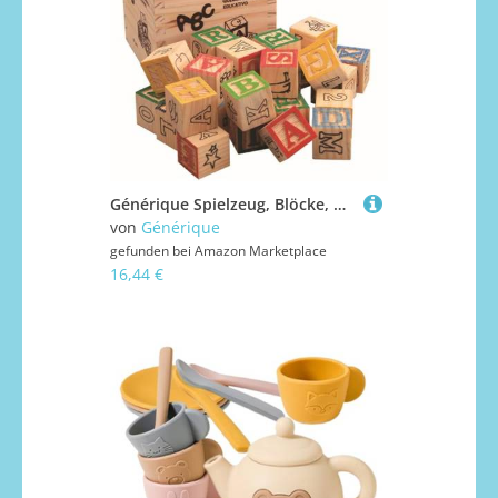
Générique Spielzeug, Blöcke, Holz, mit Buchstaben und Zahlen, für Unterricht, Vorschule, Lernblöcke, früh und sicher, Aktivität, pädagogisch, für die Entwicklung, Motorik, nützlich, in
von
Générique
gefunden bei
Amazon Marketplace
16,44 €