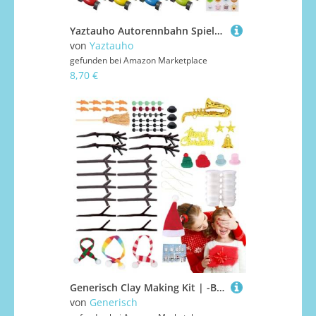
Yaztauho Autorennbahn Spielzeug - Rennbahn Set - Interaktive Rampen Spielwelt zur Motorik Förderung für Kinder ab 3 Jahren
von
Yaztauho
gefunden bei
Amazon Marketplace
8,70 €
Generisch Clay Making Kit | -Bastelset für Kinder - Lernspielzeug Für Kinder Ab 3 Jahren Motorik Feinmotorik Mädchen Reisespiel Beschäftigung Zu Hause
von
Generisch