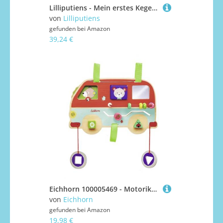
Lilliputiens - Mein erstes Kegelspiel Bauernhof - Kegelspiel aus Stoff für Kleinkinder - Fördert Motorik und Koordination - Ab 18 Monaten - Bunte und weiche Bauernhoftiere - 83159
von
Lilliputiens
gefunden bei
Amazon
39,24 €
Eichhorn 100005469 - Motorik-Spielbrett mit Dreh-, Schiebe-, Steck- & Soundfunktion, fördert Motorik und die Koordination, mit Aufhängefunktion, aus 100% FSC zertifiziertem Buchenholz, ab 1 Jahr
von
Eichhorn
gefunden bei
Amazon
19,98 €