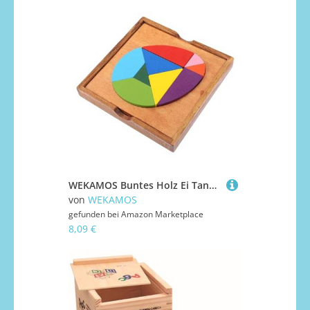
WEKAMOS Buntes Holz Ei Tangram Puzzle für Kleinkinder und Vorschulkinder Kognitiver Fähigkeiten Motorik und Soziales Lernen Sicher und Glatt
von
WEKAMOS
gefunden bei
Amazon Marketplace
8,09 €