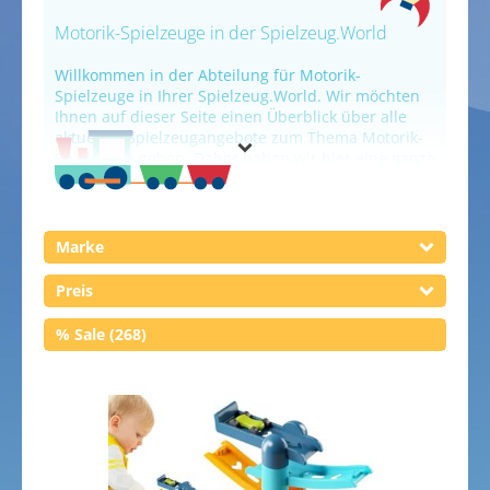
Rasseln & Greiflinge
Motorik-Spielzeuge in der Spielzeug.World
Schmusedecken
Willkommen in der Abteilung für Motorik-
Spieltische
Spielzeuge in Ihrer Spielzeug.World. Wir möchten
Spieluhren
Ihnen auf dieser Seite einen Überblick über alle
aktuellen Spielzeugangebote zum Thema Motorik-
Spielzeuge geben. Daher haben wir hier eine ganze
Spielzeugwelt rund um das Thema Motorik-
Spielzeuge zusammengestellt - mit Produkten von
zahlreichen bekannten und beliebten
Spielzeugmarken wie
Generisch
,
Goki
und
SUPVOX
.
Marke
Tauchen Sie ein in die Spielzeug.World, schauen
Sie sich um und stöbern Sie. Um gezielter zu
Preis
suchen, können Sie die Produkte aus dem Bereich
Motorik-Spielzeuge mit Hilfe der Filter weiter
% Sale (268)
einschränken und so gezielt nach bestimmten
Marken, Preiskategorien oder reduzierten
Angeboten suchen. Sollten Sie nicht fündig
werden, können Sie sich auch im Gesamtsortiment
der Abteilung
Babyspielzeuge
umsehen. Viel Spaß
beim Stöbern, Entdecken und Spielen!