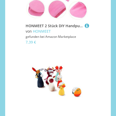
HONMEET 2 Stück DIY Handpuppen aus Canvas Rosa Entenschnabel-Design Kinderfreundlich zum Bemalen und Kreativen Gestalten Realistische Tier-handpuppen für Spielerische von Motorik und
von
HONMEET
gefunden bei
Amazon Marketplace
7,39 €