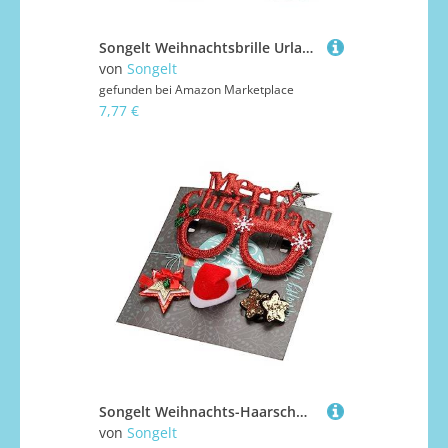
Songelt Weihnachtsbrille Urlaub Brille Rahmen Party Dekoration Zubehör Kostüm Brille Urlaub Zubehör Foto Requisiten Bühnenauftritte Requisiten
von
Songelt
gefunden bei
Amazon Marketplace
7,77 €
Songelt Weihnachts-Haarschmuck, Party-Anstecknadel, Clip-Set, Brillen, Bühnenauftritte, Kopfbedeckung, Festival, Partyzubehör, 4-teiliges Weihnachtszubehör-Set, Festival-Brillenrahmen
von
Songelt