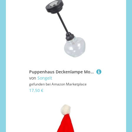
Puppenhaus Deckenlampe Modell Möbel Modell Zubehör Teenager Mädchen für 1:12 Puppenhäuser Wohnzimmer Dekorationen Miniatur Rund Glas Lampenschirm für Puppenhäuser
von
Songelt
gefunden bei
Amazon Marketplace
17,50 €