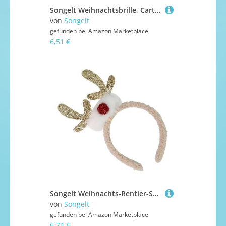
Songelt Weihnachtsbrille, Cartoon-Brillen, Dekoration für Feiertage, Veranstaltungen, Weihnachtsfeiern, Cartoon-Brille
von
Songelt
gefunden bei
Amazon Marketplace
6,51 €
Songelt Weihnachts-Rentier-Stirnband mit Ohren, festliches Elch-Kostüm, Haarschmuck, Kopfschmuck, Dekoration für Kinder, Weihnachts-Rentier-Geweih, Stirnband
von
Songelt
gefunden bei
Amazon Marketplace
6,74 €