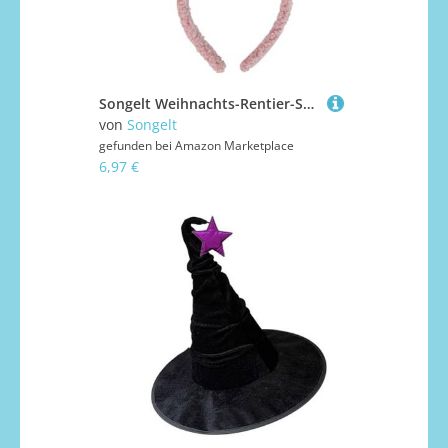
Songelt Weihnachts-Rentier-Stirnband mit Ohren, festliches Elch-Kostüm, Haarschmuck, Kopfschmuck, Dekoration für Kinder, Weihnachts-Rentier-Geweih, Stirnband
von
Songelt
gefunden bei
Amazon Marketplace
6,97 €