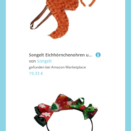
Songelt Eichhörnchenohren und Schwanz-Set mit Stirnband, Tier-Cosplay-Kostüm, Zubehör für Halloween, Eichhörnchen, Stirnband mit Kit
von
Songelt
gefunden bei
Amazon Marketplace
19,33 €