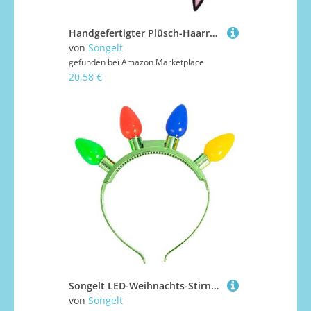
Handgefertigter Plüsch-Haarreif mit Fledermaus-Ohren, weich, flauschig, Haar-Accessoire für Kinder, Halloween, Kostümpartys, Verkleidungen, Plüschtier-Ohren-Haarband
von
Songelt
gefunden bei
Amazon Marketplace
20,58 €
Songelt LED-Weihnachts-Stirnbänder, Kopfbedeckung, Glühbirne, Haarreif für Kopfschmuck, Kostümparty, Zubehör
von
Songelt