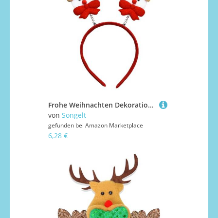
Frohe Weihnachten Dekorationen Party Pailletten Hairhoop Elch/Baum/Weihnachtsmann Stirnband Bühnenauftritte Haarband Festival Supplies Party Haarschmuck Weihnachtsmann Kostüm
von
Songelt
gefunden bei
Amazon Marketplace
6,28 €