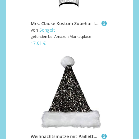
Mrs. Clause Kostüm Zubehör für Kinder Frauen Weihnachten Geburtstag inklusive Weihnachtsmannmütze Weihnachtsmann Haar Brille Halskette Schürze Weihnachtsmütze
von
Songelt
gefunden bei
Amazon Marketplace
17,61 €
Weihnachtsmütze mit Pailletten und weißer pelziger Krempe für Partys, Verkleidungen, Cosplay, Pailletten, Nietenhüte für Hunde