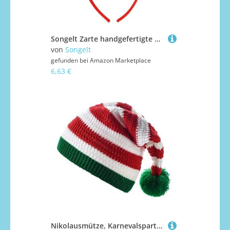
Songelt Zarte handgefertigte Haarspange für Halloween, Vintage, kreativer Damen-Kopfschmuck, Kostümzubehör, Party-Kopfschmuck
von
Songelt
gefunden bei
Amazon Marketplace
6,63 €
Nikolausmütze, Karnevalsparty für Erwachsene, Kinder, Unisex, Strickmützen, Dekoration für Neujahr, Urlaub, Party, Weihnachten, mit Ohrenschützern für Kinder, Pompons für Unisex-Pompons