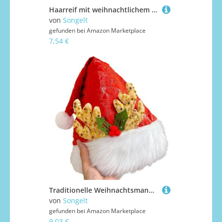
Haarreif mit weihnachtlichem Ohr, Partyzubehör, Hut, Neujahrsparty, Weihnachts-Stirnband
von
Songelt
gefunden bei
Amazon Marketplace
7,54 €
Traditionelle Weihnachtsmannmütze, warm, langlebig, Weihnachten, fröhliche Feiertagskopfbedeckung für saisonale Aktivitäten, saisonales Party-Zubehör
von
Songelt
gefunden bei
Amazon Marketplace
9,03 €