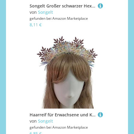
Songelt Großer schwarzer Hexenhut für Damen, Stern-Faltenmütze, Halloween, Cosplay, Kostüm, Zubehör für Frauen, Mädchen, Hexenhut
von
Songelt
gefunden bei
Amazon Marketplace
8,11 €
Haarreif für Erwachsene und Kinder, Lametta, Schneeflockenform, für Damen, Spa, Make-up, Weihnachten, Fotografieren, Karneval, Party, Kopfschmuck, Kinder, goldfarben, silberfarben, Weihnachten
von
Songelt
gefunden bei
Amazon Marketplace
6,85 €