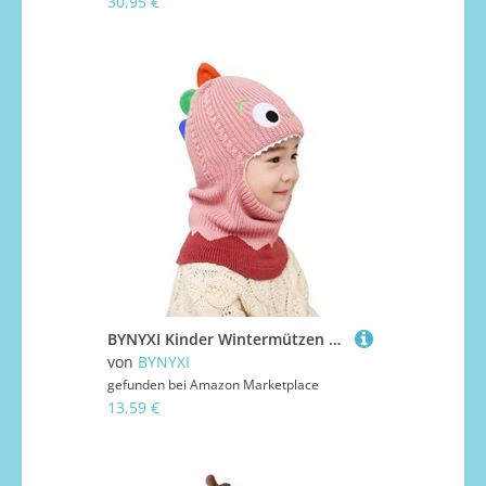
30,95 €
BYNYXI Kinder Wintermützen Dinosaurier, Niedliche Schalmütze Schlupfmütze Kinder Jungen Mädchen Gestrickte Mützen Warm Fleece Mütze Beanie Mütze Kindermütze Loop Schals für Kleinkind 1-5 Jahre
von
BYNYXI
gefunden bei
Amazon Marketplace
13,59 €