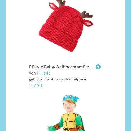
F Fityle Baby-Weihnachtsmütze, Rentiermütze, dekorative Acrylfasern, Requisiten, Beanie-Mütze, warme Wintermütze für Bühnenauftritt, Ballurlaub, Hut
von
F Fityle
gefunden bei
Amazon Marketplace
10,19 €