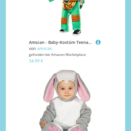
Amscan - Baby-Kostüm Teenage Mutant Ninja Turtles, Overall, gepolsterter Panzer, Mütze, 4 Augenmasken, Superhelden, TMNT, Schildkröte, Motto-Party, Karneval, Grün
von
amscan
gefunden bei
Amazon Marketplace
34,99 €