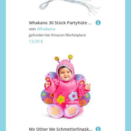
Whakano 30 Stück Partyhüte zum Geburtstag,Verstellbarer Geburtstagshut Geburtstagskrone für Kinder,Papier Krone Partyhüte,Geburtstagsfeier,Kindergeburtstag,Baby Shower Foto Requisiten,Gold255x93mm
von
Whakano
gefunden bei
Amazon Marketplace
13,59 €
My Other Me Schmetterlingskostüm für Babys, Unisex, mit Mütze, Body und Flügeln in rosa mit floralen Details, Größe 0-6 Monate, ideal für ein bezauberndes Fotoshooting