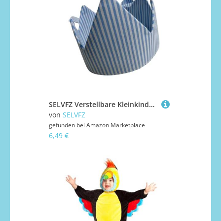
SELVFZ Verstellbare Kleinkindparty Stirnbänder Säuglingskronen Stirnbänder Sanft Auf Kopfbedeckung Für Geburtstage Und Feiertage Baumwollkinderkronen Kopfstück
von
SELVFZ
gefunden bei
Amazon Marketplace
6,49 €