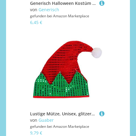
Generisch Halloween Kostüm für Kinder, Cosplay Halloween Kürbiskostüm, Faschingskostüme Kleinkind, Süßes Säugling Kürbis Costume Jumpsuits mit Mütze und Schuhen, Baby Kleidung für Karneval und Partys
von
Generisch
gefunden bei
Amazon Marketplace
6,45 €
Lustige Mütze, Unisex, glitzernd, rot, grün, bequem, Weihnachtsmannmütze, Partyzubehör, Weihnachtsdekoration für Erwachsene, Kinder, Weihnachtsmütze, Baby und Kinder
von
Guaber
gefunden bei
Amazon Marketplace
9,79 €