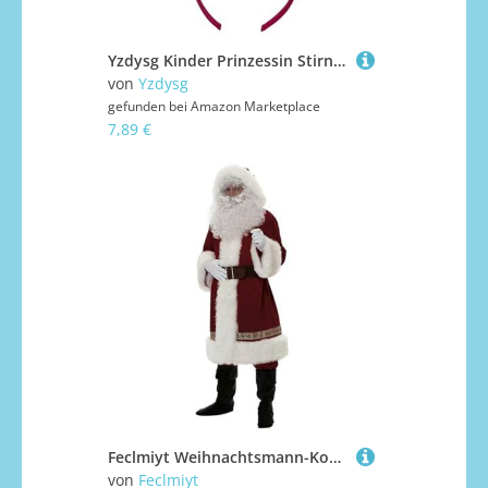
Yzdysg Kinder Prinzessin Stirnbänder Party Tragen Tulle Kopfbedeckung Für Musikfestivals Foto Requisiten Für Halloween Fotografie Baby Girl Hair Accessoire
von
Yzdysg
gefunden bei
Amazon Marketplace
7,89 €
Feclmiyt Weihnachtsmann-Kostüm für Erwachsene/Kinder, Mütze + Schal + Oberteil + Hose + Schuhe + Handschuhe + Taillengürtel, 7-teiliger Weihnachtsmannanzug aus Samt ( XXL )
von
Feclmiyt