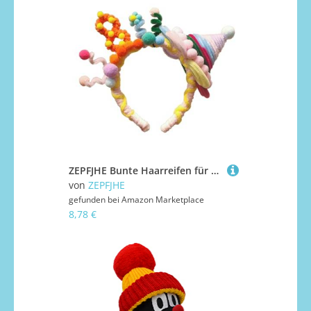
ZEPFJHE Bunte Haarreifen für Mottoparty, Kopfbedeckung, Baby-Geburtstag, Stirnbänder für Damen, stilvolles Kopf-Zubehör, Baby-Geburtstagshut
von
ZEPFJHE
gefunden bei
Amazon Marketplace
8,78 €