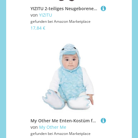
YIZITU 2-teiliges Neugeborenen-Kostüm, Fotografie-Outfit, weicher Stoff, gestrickter Strampler und passende Mütze, Requisiten-Set für Baby-Fotoshootings, bequemes Baby-Kostüm
von
YIZITU
gefunden bei
Amazon Marketplace
17,84 €
My Other Me Enten-Kostüm für Babys, Unisex, Blau und Weiß, mit Kleid, Mütze, Schwanz und Fußsack, Größe 12-24 Monate. Ein entzückender Touch für Ihre besonderen Anlässe
von
My Other Me
gefunden bei
Amazon Marketplace