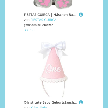
FIESTAS GUIRCA | Häschen Baby Kostüm (12-18 Monate) - Overall, Schwanz, Mütze und Füße - Tierkostüme für Babys Unisex - Ideal für Kostümpartys, Karneval und Halloween - Grau und Rosa
von
FIESTAS GUIRCA
gefunden bei
Amazon
33,95 €
X-Institute Baby Geburtstagshut Soft Fabric Design Mit Bowknot Für 1 Jahr Party Und Fotografie Requisiten Baby Geburtstagshut
von
X-Institute