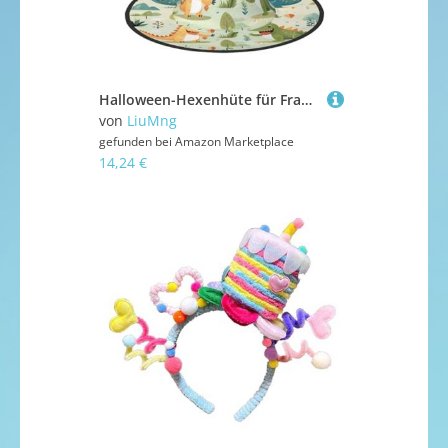
Halloween-Hexenhüte für Frauen – 2 Stück, niedlicher kleiner Baby-Dinosaurier-Druck, Zauberer-Kostüm, Mütze, für Urlaub, Party, Zubehör, Kopfbedeckung
von
LiuMng
gefunden bei
Amazon Marketplace
14,24 €