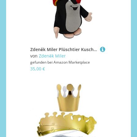
Zdeněk Miler Plüschtier Kuscheltier 25 cm Original Der Kleine Maulwurf mit Rot Mütze, Stehend Stofftier Schmusetier für Kinder Baby Jungen Mädchen
von
Zdeněk Miler
gefunden bei
Amazon Marketplace
35,00 €