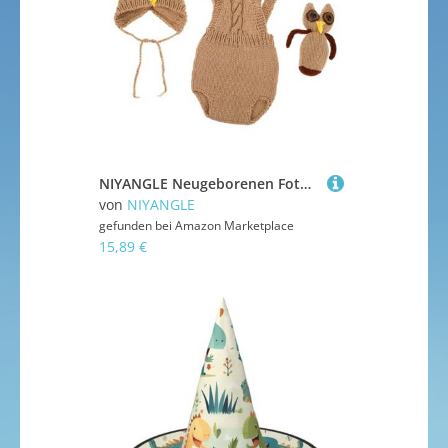
Baby-Tragetücher & Baby-Tragen
Babys Sicherheit
Kinderwagen & Buggys
Mulltücher
Schnuller & Schnullerketten
Spieldecken & Krabbeldecken
NIYANGLE Neugeborenen Fotoshooting Outfit Handgestrickt Eulen Kostüm Mütze Fotografie Requisiten Jungen Mädchen Neugeborenen Strickkleidung Weiche Fotoshooting Kleidung
Still-Zubehör
von
NIYANGLE
gefunden bei
Amazon Marketplace
15,89 €