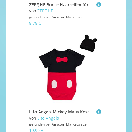
ZEPFJHE Bunte Haarreifen für Mottoparty, Kopfbedeckung, Baby-Geburtstag, Stirnbänder für Damen, stilvolles Kopf-Zubehör, Baby-Geburtstagshut
von
ZEPFJHE
gefunden bei
Amazon Marketplace
8,78 €
Lito Angels Mickey Maus Kostüm Verkleidung mit Mütze Mäuseohren für Baby Jungen Größe 3-6 Monate 68
von
Lito Angels
gefunden bei
Amazon Marketplace
19,99 €