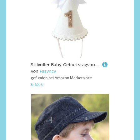
Stilvoller Baby-Geburtstagshut, Kopfbedeckung, schöner Schleifen-Charm, weicher Stoff, für Kinder ab 1 Jahr, modische Baby-Kopfbedeckung
von
Fazvncv
gefunden bei
Amazon Marketplace
6,68 €