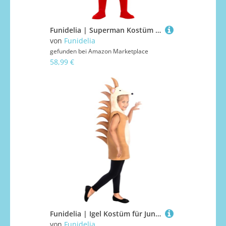
Funidelia | Superman Kostüm für Herren Superhelden, DC Comics, Justice League - Kostüme für Erwachsene & Verkleidung für Partys, Karneval & Halloween - Größe L - Blau
von
Funidelia
gefunden bei
Amazon Marketplace
58,99 €
Funidelia | Igel Kostüm für Jungen und Mädchen Tiere - Kostüm für Kinder & Verkleidung für Partys, Karneval & Halloween - Größe 7-9 Jahre - Braun
von
Funidelia