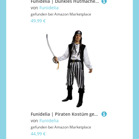
Funidelia | Dunkles Hutmacher Kostüm für Herren Mad Hatter, Film und Serien, Alice im Wunderland, Disney - Kostüm für Erwachsene & Verkleidung für Partys, Karneval & Halloween - Größe XL - Schwarz
von
Funidelia
gefunden bei
Amazon Marketplace
49,99 €
Funidelia | Piraten Kostüm gestreift - Schwarz und Weiß Kollektion für Herren Größe L - Korsar, Seeräuber - Bunt, Zubehör für Kostüm - Karneval, Halloween, Kostümpartys
von
Funidelia
gefunden bei
Amazon Marketplace
44,99 €