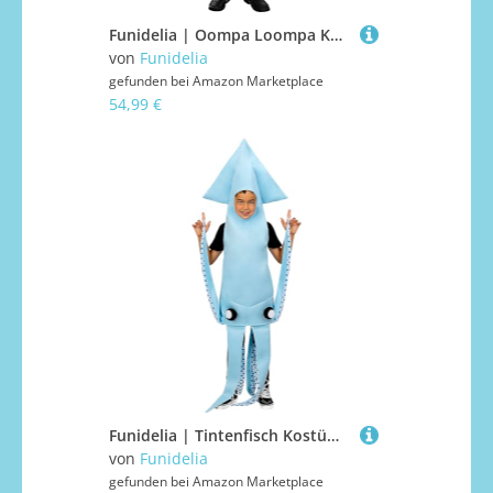
Funidelia | Oompa Loompa Kostüm - Charlie und die Schokoladenfabrik für Jungen Kostüme für Kinder & Verkleidung für Partys, Karneval & Halloween - Größe 5-6 Jahre - Weiß
von
Funidelia
gefunden bei
Amazon Marketplace
54,99 €
Funidelia | Tintenfisch Kostüm für Jungen & Mädchen Tiere - Kostüme für Kinder & Verkleidung für Partys, Karneval & Halloween - Größe 3-4 Jahre - Weiß
von
Funidelia
gefunden bei
Amazon Marketplace