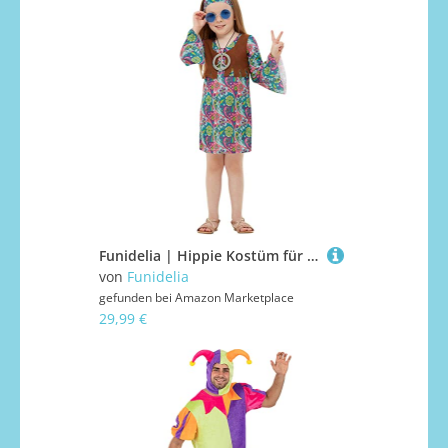
Funidelia | Hippie Kostüm für Mädchen Größe 3-4 Jahre De jaren '60, Hippie, Flower power, Berufe - Farben: Bunt, Zubehör für Kostüm - Lustige Kostüme für deine Partys
von
Funidelia
gefunden bei
Amazon Marketplace
29,99 €