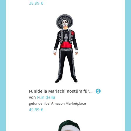
38,99 €
Funidelia Mariachi Kostüm für Herren mit Hut, Dia de los Muertos Catrina Outfit für Erwachsene, Halloween- und Karnevalskostüme – Größe L
von
Funidelia
gefunden bei
Amazon Marketplace
49,99 €