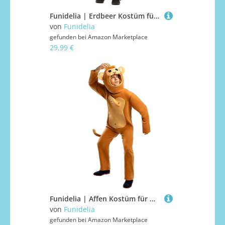
Funidelia | Erdbeer Kostüm für Jungen und Mädchen Größe 3-6 Jahre Obst, Essen - Farben: Rot, Zubehör für Kostüm - Lustige Kostüme für deine Partys
von
Funidelia
gefunden bei
Amazon Marketplace
29,99 €
Funidelia | Affen Kostüm für Herren und Damen Tiere, Schimpanse, Gorilla - Kostüm für Erwachsene & Verkleidung für Partys, Karneval & Halloween - Größe S - M - Braun
von
Funidelia
gefunden bei
Amazon Marketplace