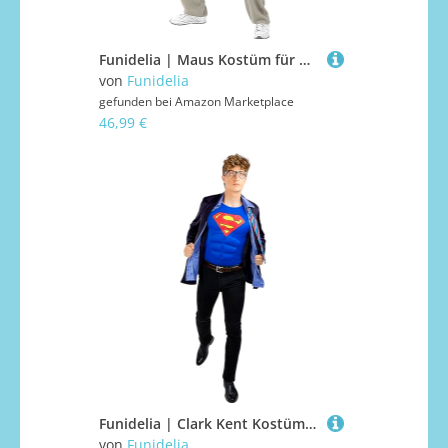
Funidelia | Maus Kostüm für Herren und Damen Tiere - Kostüm für Erwachsene & Verkleidung für Partys, Karneval & Halloween - Größe L - XL - Grau/Silber
von
Funidelia
gefunden bei
Amazon Marketplace
46,99 €
Funidelia | Clark Kent Kostüm - Superman für Herren Man of Steel, Superhelden, Justice League - Kostüme für Erwachsene & Verkleidung für Partys, Karneval & Halloween - Größe M-L - Schwarz
von
Funidelia