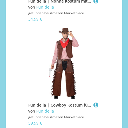
Funidelia | Nonne Kostüm mit Kreuz für Damen Religion, Nun, Sister Act, Berufe - Kostüm für Erwachsene & Verkleidung für Partys, Karneval & Halloween - Größe L - Schwarz
von
Funidelia
gefunden bei
Amazon Marketplace
34,99 €
Funidelia | Cowboy Kostüm für Herren Cowboys, Indianer, Western - Kostüm für Erwachsene & Verkleidung für Partys, Karneval & Halloween - Größe L - XL - Braun
von
Funidelia
gefunden bei
Amazon Marketplace
59,99 €