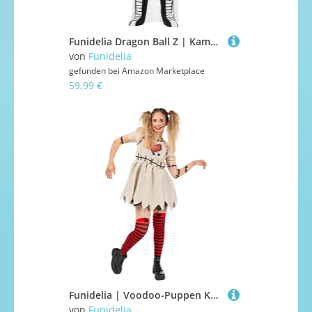
Funidelia Dragon Ball Z | Kampfkünste Meister Mr Hercule Satan | Mann | fg-l | Karnevalskostüm | Verkleidung
von
Funidelia
gefunden bei
Amazon Marketplace
59,99 €
Funidelia | Voodoo-Puppen Kostüm für Damen Horror, Halloween, Puppe, Marionette & Kasper - Kostüm für Erwachsene & Verkleidung für Partys, Karneval & Halloween - Größe M - Weiß
von
Funidelia