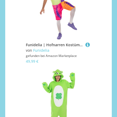
Funidelia | Hofnarren Kostüm für Herren Clowns, Zirkus, Mittelalterliche - Kostüm für Erwachsene & Verkleidung für Partys, Karneval & Halloween - Größe M - Grau/Silber
von
Funidelia
gefunden bei
Amazon Marketplace
49,99 €