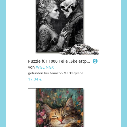
Puzzle für 1000 Teile „Skelettpaar“, Puzzle 1000 Teile für Erwachsene, interaktives Familienspiel, geeignet für Kinder ab 14 Jahren (Größe 26x38cm)
von
WGLINGX
gefunden bei
Amazon Marketplace
17,04 €