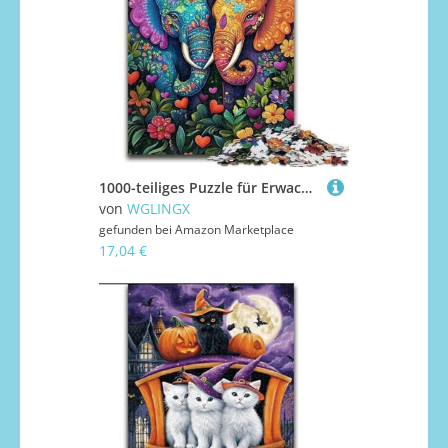
1000-teiliges Puzzle für Erwachsene, Elefantenpaar, anspruchsvolle Puzzles, Kunstwerk-Dekor, Intelligenzspielzeug für Familien-Indoor-Spiele (Größe 26x38cm)
von
WGLINGX
gefunden bei
Amazon Marketplace
17,04 €