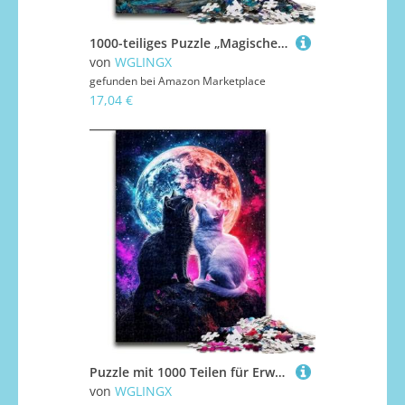
1000-teiliges Puzzle „Magischer Elefant“, Puzzles mit 1000 Teilen für Erwachsene, Teenager, Stressabbau, Cooles einzigartiges Geschenk für die Familie (Größe 26x38cm)
von
WGLINGX
gefunden bei
Amazon Marketplace
17,04 €
Puzzle mit 1000 Teilen für Erwachsene, schwarz-weißes Katzen-Puzzle, geeignet für Geburtstage, Halloween, Thanksgiving, Ostern (Größe 26x38cm)
von
WGLINGX