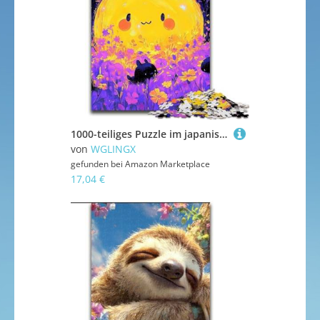
1000-teiliges Puzzle im japanischen Stil, 1000-teiliges Puzzle, Heimdekoration, Familienspaß, ab 14 Jahren (Größe 26x38cm)
von
WGLINGX
gefunden bei
Amazon Marketplace
17,04 €