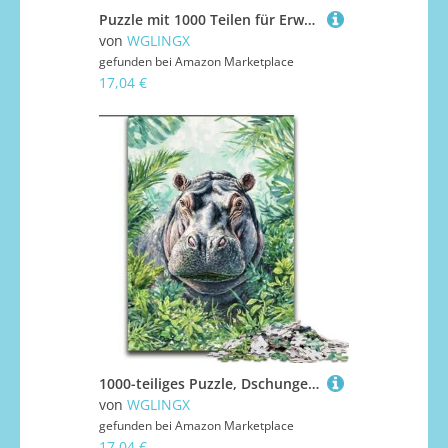
Puzzle mit 1000 Teilen für Erwachsene, Zebra-Puzzle mit 1000 Teilen für Jugendliche ab 14 Jahren, Heimdekoration (Größe 26x38cm)
von
WGLINGX
gefunden bei
Amazon Marketplace
17,04 €
1000-teiliges Puzzle, Dschungel-Nilpferd, 1000-teiliges Puzzle für Erwachsene, Lernspiele, schöne Dekoration (Größe 26x38cm)
von
WGLINGX
gefunden bei
Amazon Marketplace
17,04 €