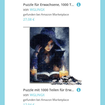
Puzzle für Erwachsene, 1000 Teile, Buntglas-Schmetterlings-Puzzle, 1000 Teile für Erwachsene, DIY-Heimdekoration, Denksportspiel für Teenager (Größe 50x75cm)
von
WGLINGX
gefunden bei
Amazon Marketplace
27,08 €
Puzzle mit 1000 Teilen für Erwachsene, „Black Wizard“-Puzzles für Erwachsene, 1000 herausfordernde Denksportaufgaben für Teenager, perfekt als Heimdekoration oder Geschenk (Größe 26x38cm)
von
WGLINGX
gefunden bei
Amazon Marketplace
17,04 €