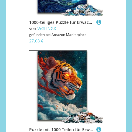
1000-teiliges Puzzle für Erwachsene, Van Gogh-Nachthimmel, 1000-teiliges Puzzle für Erwachsene, anspruchsvolles Denkspiel, Spieleabend für die ganze Familie (Größe 50x75cm)
von
WGLINGX
gefunden bei
Amazon Marketplace
27,08 €
Puzzle mit 1000 Teilen für Erwachsene, Tiger Cloud, 1000-teiliges Puzzle, anspruchsvolles DIY-Denkspiel, interaktive Familienaktivität (Größe 26x38cm)