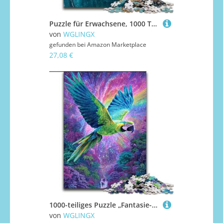
Puzzle für Erwachsene, 1000 Teile, Afroamerikanische Frau, Puzzle für Erwachsene, 1000 Teile, lustiges Geschenk und Aktivität für zu Hause (Größe 50x75cm)
von
WGLINGX
gefunden bei
Amazon Marketplace
27,08 €
1000-teiliges Puzzle „Fantasie-Papagei“, 1000-teiliges Puzzle für Erwachsene, EIN tolles Geschenk für Familienspaß (Größe 50x75cm)
von
WGLINGX