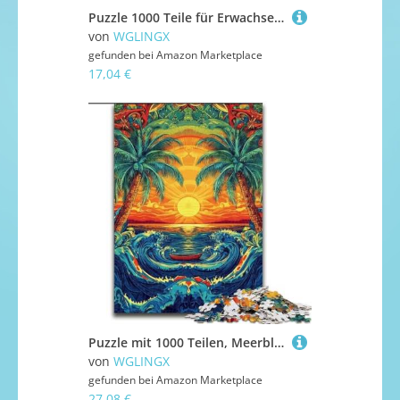
Puzzle 1000 Teile für Erwachsene, Gorilla-Zauberer, Papppuzzle, interaktives Familienspiel, DIY-Heimdekor, Gehirn-Herausforderung, Geschenk (Größe 26x38cm)
von
WGLINGX
gefunden bei
Amazon Marketplace
17,04 €
Puzzle mit 1000 Teilen, Meerblick-Puzzle für Erwachsene, perfektes Weihnachts- und Neujahrsgeschenk, Feiertagsgeschenk (Größe 50x75cm)
von
WGLINGX
gefunden bei
Amazon Marketplace
27,08 €