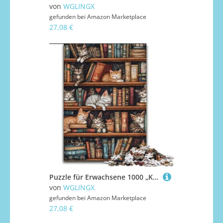
von
WGLINGX
gefunden bei
Amazon Marketplace
27,08 €
Puzzle für Erwachsene 1000 „Katze auf dem Bücherregal“, 1000-teiliges Puzzle, perfektes Weihnachts- und Neujahrsgeschenk, Feiertagsgeschenk (Größe 50x75cm)
von
WGLINGX
gefunden bei
Amazon Marketplace
27,08 €