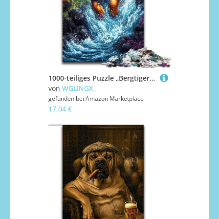
1000-teiliges Puzzle „Bergtiger“, Puzzles 1000 Teile für Erwachsene, Teenager, Stressabbau, Cooles einzigartiges Geschenk für die Familie (Größe 26x38cm)
von
WGLINGX
gefunden bei
Amazon Marketplace
17,04 €