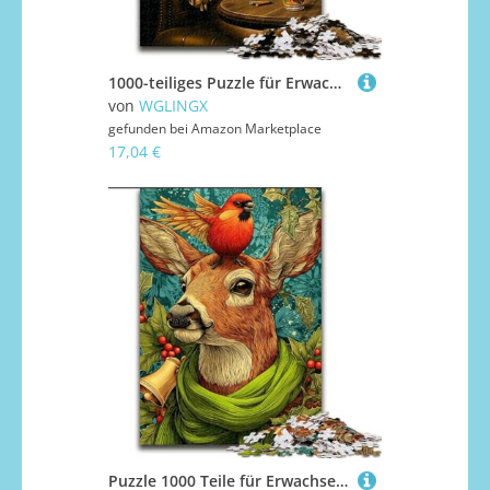
1000-teiliges Puzzle für Erwachsene, rauchender Alter Hund, 1000-teiliges Puzzle für Erwachsene für das Ganze für Frauen, Geschenke für Männer (Größe 26x38cm)
von
WGLINGX
gefunden bei
Amazon Marketplace
17,04 €
Puzzle 1000 Teile für Erwachsene, Tierhirsch, 1000 Teile Puzzle für Erwachsene, unmögliches, schwieriges Herausforderungsspielzeug für Teenager (Größe 50x75cm)