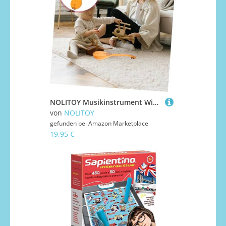
NOLITOY Musikinstrument Winter Dobro Simulation Elektrisch Drucktasten Rhythmus Lernspielzeug für Kleinkinder Robustes Material Sicher und Langlebig für Frühe Musikalische Bildung
von
NOLITOY
gefunden bei
Amazon Marketplace
19,95 €