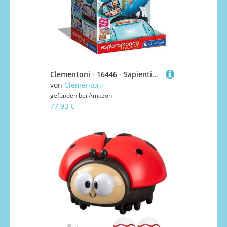
Clementoni - 16446 - Sapientino Più - Echtzeit-Explorer - Interaktiver Sprechender Globus, Globus Kinder, Lernspiel 6 Jahre, elektronisch sprechend, Bluetooth-Stift, Dedizierte App, Mit Batterien
von
Clementoni
gefunden bei
Amazon
77,93 €