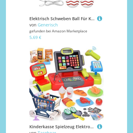
Elektrisch Schweben Ball Für Kinder | Marienkäfer Lernspielzeug Set,Interaktiv Lernendes USB Aufladbares Spielzeug Für Zuhause Kindergarten Und Reisen
von
Generisch
gefunden bei
Amazon Marketplace
5,69 €
Kinderkasse Spielzeug Elektronisch Kasse Kaufladen Kinder mit Scanner, Einkaufswagen, Rechnerfunktion, Bezahl-Terminal, Spielgeld, Spielkasse Lernspielzeug Geschenk Jungen Mädchen 3 4 5 6 7 8 Jahre
von
Tacobear