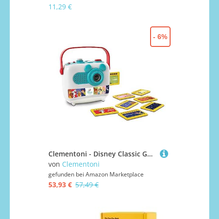
11,29 €
- 6%
Clementoni - Disney Classic Geschichtenerzähler, Geschichtenerzähler für Kinder (auf Italienisch), Lernspiel, elektronisch sprechend, Geschenk für Kinder 1 Jahr, 17819
von
Clementoni
gefunden bei
Amazon Marketplace
53,93 €
57,49 €