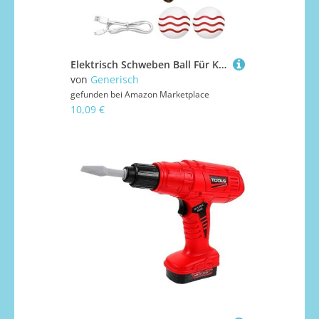
Elektrisch Schweben Ball Für Kinder - Marienkäfer Vorschule Lernspielzeug Set - Pädagogisches USB-Aufladbares Lernspiel Für Kinderzimmer Vorschule Geburtstag Reise Unterricht Nachhilfe
von
Generisch
gefunden bei
Amazon Marketplace
10,09 €