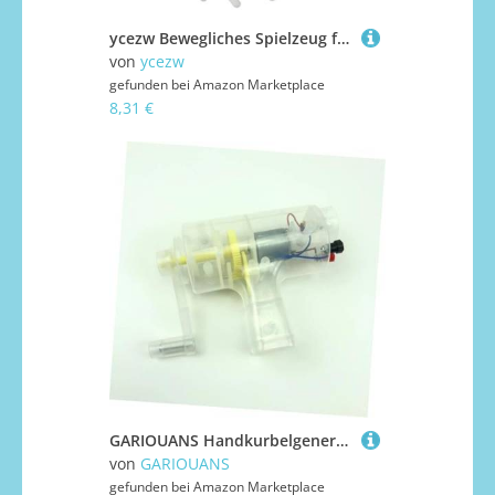
ycezw Bewegliches Spielzeug für Babys | Elektrisch Tanzen Tintenfisch | Interaktive Aufziehspielzeug Lernspiel Für TagSchlafzimmer Indoor Jungen Bad Reise Dusche Krippe Geburtstag
von
ycezw
gefunden bei
Amazon Marketplace
8,31 €
GARIOUANS Handkurbelgenerator Physik Experimentiergerät Tragbarer DIY Modellgenerator für Stromerzeugung Mechanisch zu Elektrisch Lernspielzeug Grundschule
von
GARIOUANS
gefunden bei
Amazon Marketplace