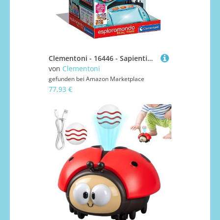
Clementoni - 16446 - Sapientino Più - Echtzeit-Explorer - Interaktiver Sprechender Globus, Globus Kinder, Lernspiel 6 Jahre, elektronisch sprechend, Bluetooth-Stift, Dedizierte App, Mit Batterien
von
Clementoni
gefunden bei
Amazon Marketplace
77,93 €