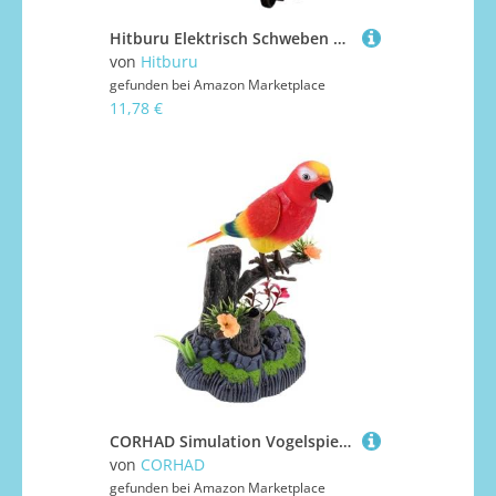
Hitburu Elektrisch Schweben Ball Für Kinder | Marienkäfer Lernspielzeug Set | Interaktiv Lernendes USB Aufladbares Spielzeug Für Zuhause Kindergarten Und Reisen
von
Hitburu
gefunden bei
Amazon Marketplace
11,78 €
CORHAD Simulation Vogelspielzeug Elektrisch Interaktiv mit Bewegungssensor Realistisch Singender Vogel Fördert Kreativität Feinmotorik Lernspielzeug für Jungen und Mädchen
von
CORHAD
gefunden bei
Amazon Marketplace