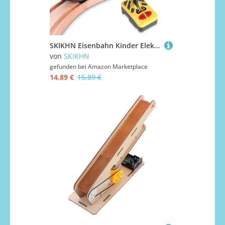
SKIKHN Eisenbahn Kinder Elektrisch, Batteriebetriebener Zug Magnetanschluss, Lernspielzeug RC Zug mit Sound- und Lichteffekten, Kinder Lokomotive kompatibel für ab 3+ Jahren
von
SKIKHN
gefunden bei
Amazon Marketplace
14,89 €
15,89 €