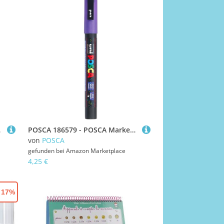
wischer
POSCA 186579 - POSCA Marker mit feiner Rundspitze, violett
von
POSCA
gefunden bei
Amazon Marketplace
4,25 €
- 17%