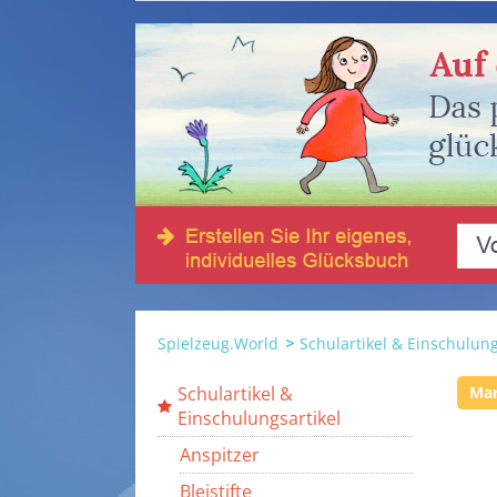
Spielzeug.World
Schulartikel & Einschulung
Schulartikel &
Ma
Einschulungsartikel
Anspitzer
Bleistifte