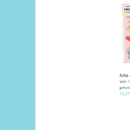
von
f
gefun
15,27