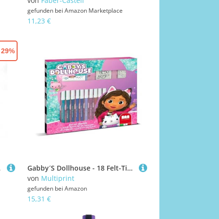
von
Faber-Castell
gefunden bei
Amazon Marketplace
11,23 €
- 29%
hren, 74-7475
Gabby´S Dollhouse - 18 Felt-Tip pens
von
Multiprint
gefunden bei
Amazon
15,31 €