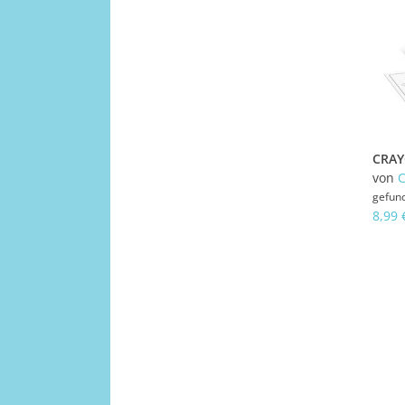
von
gefun
8,99 