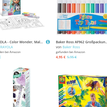
CRAYOLA - Color Wonder, Malset mit 18 Ausmalseiten und 4 Nicht fleckenden Filzstiften, Thema Gabby's Dollhouse, Kreative Aktivität für Kinder, 3,4,5 Jahre, 75-5861
Baker Ross AF962 Großpackung Filzstifte mit breiter Spitze für Kinder zum Malen und 
CRAYOLA
von
Baker Ross
den bei
Amazon
gefunden bei
Amazon
€
4,95 €
5,95 €