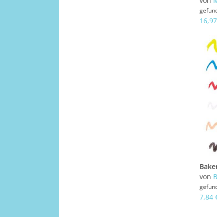
von
M
gefun
16,97
von
B
gefun
7,84 