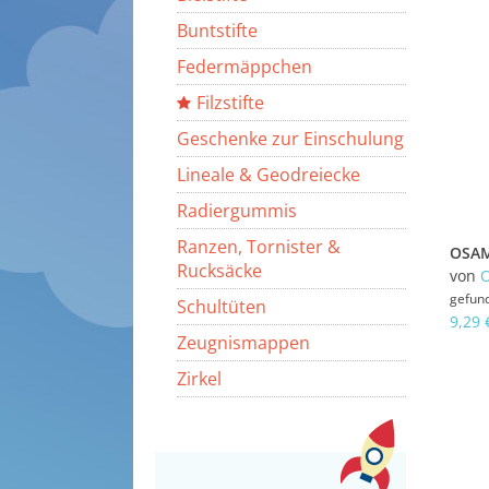
Buntstifte
Federmäppchen
Filzstifte
Geschenke zur Einschulung
Lineale & Geodreiecke
Radiergummis
Ranzen, Tornister &
Rucksäcke
von
gefun
Schultüten
9,29 
Zeugnismappen
Zirkel