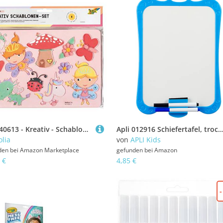
folia 40613 - Kreativ - Schablonen Princess, 6 Schablonen inklusive Ausmalvorlagen, zum Malen von märchenhaften Figuren, einfache Anwendung mit Buntstiften, Filzstiften und Markern
Apli 012916 Schiefertafel, trocken abwischbar, 2 Filzstifte & 1 Weiß
olia
von
APLI Kids
den bei
Amazon Marketplace
gefunden bei
Amazon
 €
4,85 €