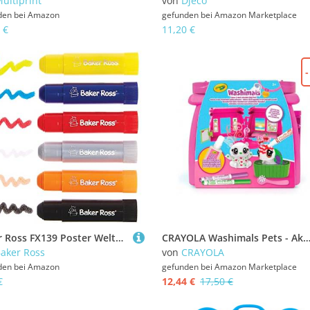
ultiprint
von
Djeco
den bei
Amazon
gefunden bei
Amazon Marketplace
 €
11,20 €
Baker Ross FX139 Poster Weltall-6er Pack, Malstifte, Plakat Stifte, Malen für Kinder
CRAYOLA Washimals Pets - Aktivitätsset Färben, Waschen und Färben mit Welpen, Duftendes Spa-Ambiente,, Empfohlenes Alter: ab 3 Ja
aker Ross
von
CRAYOLA
den bei
Amazon
gefunden bei
Amazon Marketplace
€
12,44 €
17,50 €