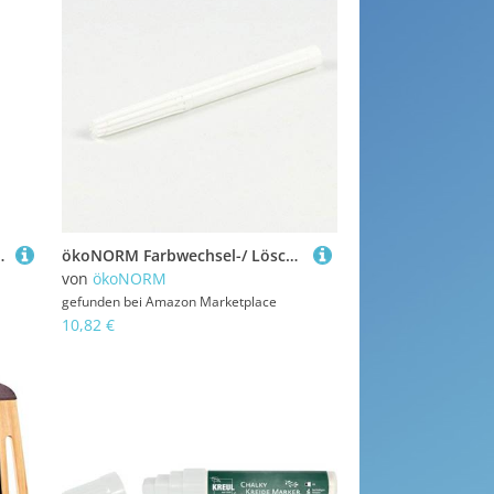
nte, 25 ml, ca. 4 Stiftefüllungen, 4 Ersatz-Spitzen
ökoNORM Farbwechsel-/ Löschstift | Preis je Stück
von
ökoNORM
gefunden bei
Amazon Marketplace
10,82 €