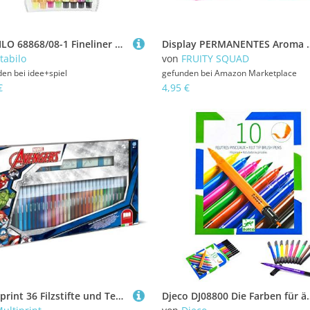
STABILO 68868/08-1 Fineliner & Filzstifte - STABILO point 88 Mini & Pen 68 Mini - 8er Pack - Neonfarben
Display PERMANENTES Aroma FRUTAS 10X MEDIDAS PRODUCTO 1,2cm x 11,5cmx 19,2cm MEDIDA
tabilo
von
FRUITY SQUAD
den bei
idee+spiel
gefunden bei
Amazon Marketplace
€
4,95 €
Multiprint 36 Filzstifte und Textmarker, mehrfarbig (8009233578739)
Djeco DJ08800 Die Farben für älter