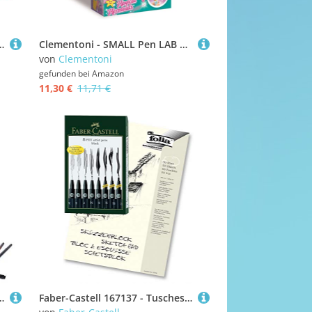
S Inner 9,5cm x 13cmx 20,7cm MEDIDAS CAJA 41,5cm x 27,5cmx 22,5cm PESO UND 0,087 INSTRASTAT 96082000
Clementoni - SMALL Pen LAB A Mermaid - 18159
von
Clementoni
gefunden bei
Amazon
11,30 €
11,71 €
e Kinder, mehrfarbig, 10 Stück (1er Pack)
Faber-Castell 167137 - Tuschestift Pitt Artist Pen, 8er Kunststoffetui, schwarz (8er Etui + A4 Skizzenblock)