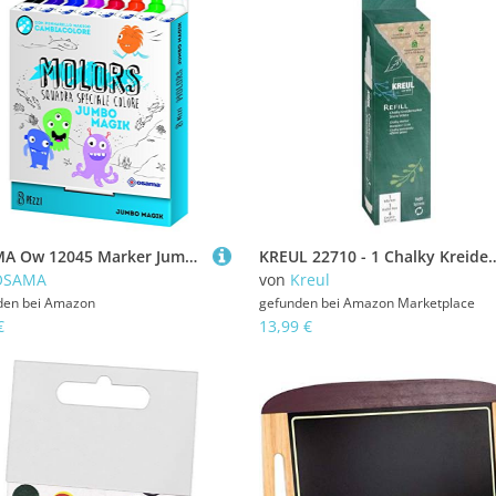
OSAMA Ow 12045 Marker Jumbo Magik bunt, 8 Stück
KREUL 22710 - 1 Chalky Kreidemarker Snow White, medium, 1 x Nachfüll-Pen mit Originalti
OSAMA
von
Kreul
den bei
Amazon
gefunden bei
Amazon Marketplace
€
13,99 €