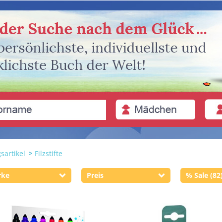
sartikel
Filzstifte
rke
Preis
% Sale (82