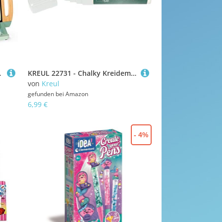
ift, 1 Schwamm - Ab 3 Jahren, J09631
KREUL 22731 - Chalky Kreidemarker XXL, Snow White, matt, pastellige Flüssigkreide, non-permanenter Kreidemarker zum Bemalen & Beschreiben von Tafel- und Glasoberflächen
von
Kreul
gefunden bei
Amazon
6,99 €
- 4%