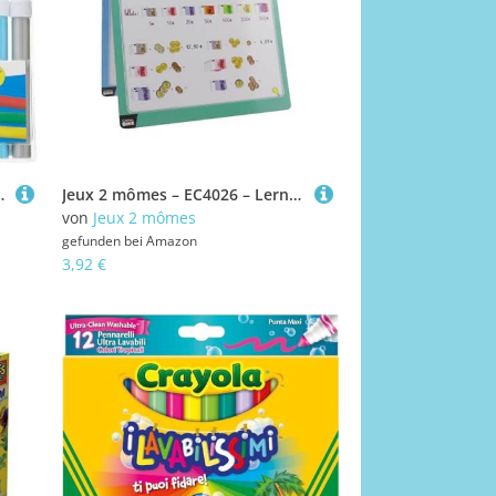
Zeichnen,Schultüte Füllung (12 Stück), (1er Pack)
Jeux 2 mômes – EC4026 – Lernheft mit 1 Filzstift, pädagogisches Spielzeug zur Frühförderung und zum Lernen für Kinder
von
Jeux 2 mômes
gefunden bei
Amazon
3,92 €