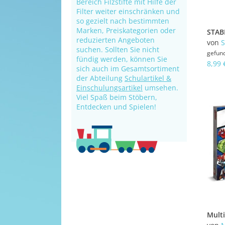
Bereich Filzstifte mit Hilfe der
Filter weiter einschränken und
so gezielt nach bestimmten
Marken, Preiskategorien oder
reduzierten Angeboten
von
S
suchen. Sollten Sie nicht
gefun
fündig werden, können Sie
8,99 
sich auch im Gesamtsortiment
der Abteilung
Schulartikel &
Einschulungsartikel
umsehen.
Viel Spaß beim Stöbern,
Entdecken und Spielen!