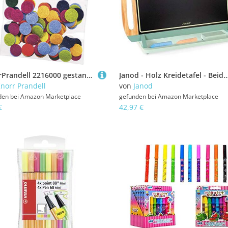
KnorrPrandell 2216000 gestanzte Filzpunkte, 8.5 mm Durchmesser
Janod - Holz Kreidetafel - Beidseitig Nutzbare Tragbare Maltafel mit Schieferseite und Whiteboard für Filzstifte - Rutschfester Ständer - Mit 2 Kreiden, 1 Filzst
norr Prandell
von
Janod
den bei
Amazon Marketplace
gefunden bei
Amazon Marketplace
€
42,97 €